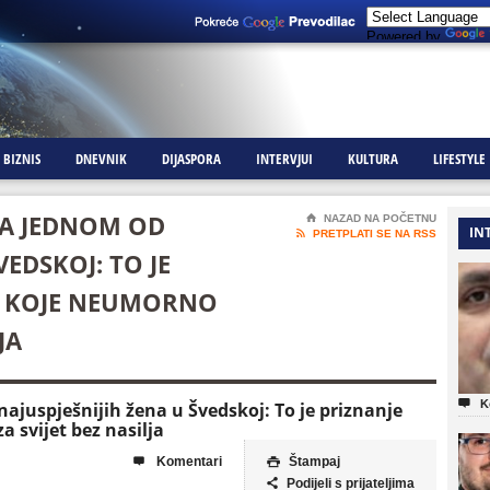
Powered by
BIZNIS
DNEVNIK
DIJASPORA
INTERVJUI
KULTURA
LIFESTYLE
A JEDNOM OD
⌂
NAZAD NA POČETNU
IN

PRETPLATI SE NA RSS
VEDSKOJ: TO JE
A KOJE NEUMORNO
JA

K
juspješnijih žena u Švedskoj: To je priznanje
 svijet bez nasilja
Komentari
Štampaj


Podijeli s prijateljima
