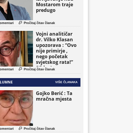
Mostarom traje
predugo

omentari
Pročitaj čitav članak
Vojni analitičar
dr. Vilko Klasan
upozorava : “Ovo
nije primirje ,
nego početak
svjetskog rata!”
(Video)

omentari
Pročitaj čitav članak
LUMNE
VIŠE ČLANAKA
Gojko Berić : Ta
mračna mjesta

omentari
Pročitaj čitav članak