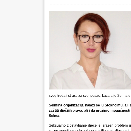
svog truda i strasti za svoj posao, kazala je Selma 
Selmina organizacija nalazi se u Stokholmu, ali
zaštiti dječijih prava, ali i da pružimo mogućnost
Selma.
Seksualno zlostavljanje djece je izražen problem u
se prevencijom seksualnog nasilja nad djecom i m