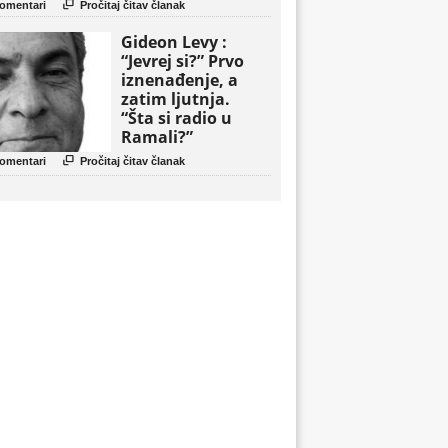
politički triler

omentari
Pročitaj čitav članak
Gideon Levy :
“Jevrej si?” Prvo
iznenađenje, a
zatim ljutnja.
“Šta si radio u
Ramali?”

omentari
Pročitaj čitav članak