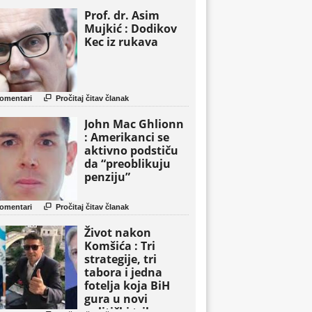
Prof. dr. Asim
Mujkić : Dodikov
Kec iz rukava

omentari
Pročitaj čitav članak
John Mac Ghlionn
: Amerikanci se
aktivno podstiču
da “preoblikuju
penziju”

omentari
Pročitaj čitav članak
Život nakon
Komšića : Tri
strategije, tri
tabora i jedna
fotelja koja BiH
gura u novi