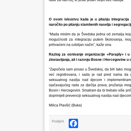
rade za naš cilj, to jeste jedan svijet bez nasilja.”
O svom iskustvu kada je u pitanju integracija
naročito
po pitanju stambenih naselja i segregaci
“Mada mislim da je Švedska jedna od zemalja koja 
mogućnosti za integraciju putem školovanja, mogu
prihvaćeni na ozbiljan način”, kaže ona.
Razlog za osnivanje organizacije «Paraply» i u 
zlostavljanja, ali i razvoju Bosne i Hercegovine u
“Započela sam posao u Švedskoj, da bih tako mogla e
već registrovana, i sada je rad pred nama da 
seksualnog nasilja nad djecom i implementira
ojačavajućeg rada za dječija prava, pružanja mog
Bosni i Hercegovini. Smatram da bi trebalo više pr
doprinijeti prevenciji seksualnog nasilja nad djeco
Milica Plavšić (Buka)
Facebook
Podijeli