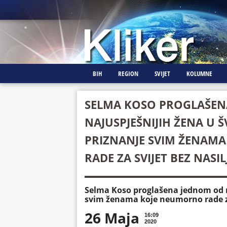
BIH
REGION
SVIJET
KOLUMNE
SELMA KOSO PROGLAŠEN
NAJUSPJEŠNIJIH ŽENA U Š
PRIZNANJE SVIM ŽENAM
RADE ZA SVIJET BEZ NASIL
Selma Koso proglašena jednom od na
svim ženama koje neumorno rade za
26 Maja
16:09
2020