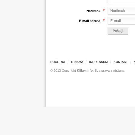
*
Nadimak:
*
E-mail adresa:
POČETNA
O NAMA
IMPRESSUM
KONTAKT
© 2013 Copyright
Kliker.info
. Sva prava zadržana.