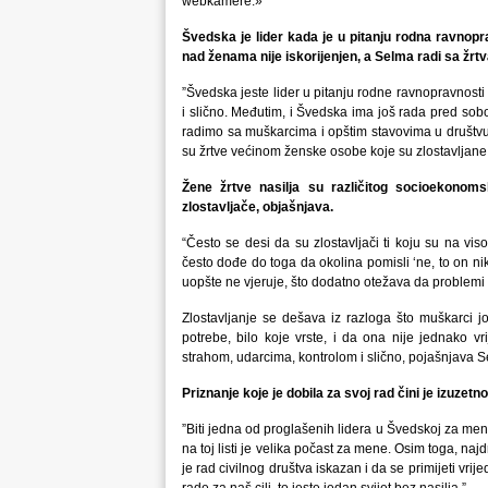
webkamere.»
Švedska je lider kada je u pitanju rodna ravnop
nad ženama nije iskorijenjen, a Selma radi sa žrt
”Švedska jeste lider u pitanju rodne ravnopravnosti 
i slično. Međutim, i Švedska ima još rada pred sobo
radimo sa muškarcima i opštim stavovima u društvu 
su žrtve većinom ženske osobe koje su zlostavljane 
Žene žrtve nasilja su različitog socioekonomsko
zlostavljače, objašnjava.
“Često se desi da su zlostavljači ti koju su na vi
često dođe do toga da okolina pomisli ‘ne, to on ni
uopšte ne vjeruje, što dodatno otežava da problemi is
Zlostavljanje se dešava iz razloga što muškarci jo
potrebe, bilo koje vrste, i da ona nije jednako vr
strahom, udarcima, kontrolom i slično, pojašnjava 
Priznanje koje je dobila za svoj rad čini je izuzet
”Biti jedna od proglašenih lidera u Švedskoj za mene
na toj listi je velika počast za mene. Osim toga, najd
je rad civilnog društva iskazan i da se primijeti v