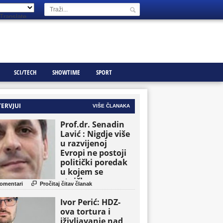
Translate
SCI/TECH
SHOWTIME
SPORT
TERVJUI
VIŠE ČLANAKA
Prof.dr. Senadin
Lavić : Nigdje više
u razvijenoj
Evropi ne postoji
politički poredak
u kojem se
etničke grupe

omentari
Pročitaj čitav članak
pojavljuju kao
osnovne političke
Ivor Perić: HDZ-
jedinice
ova tortura i
iživljavanje nad