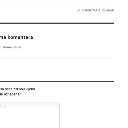
✎
KOMENTARIŠI ČLANAK
ema komentara

Komentariši
sa neće biti objavljena.
 su označena
*