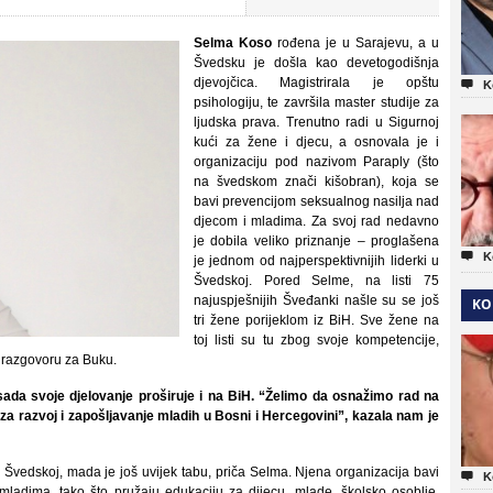
Selma Koso
rođena je u Sarajevu, a u
Švedsku je došla kao devetogodišnja
djevojčica. Magistrirala je opštu

K
psihologiju, te završila master studije za
ljudska prava. Trenutno radi u Sigurnoj
kući za žene i djecu, a osnovala je i
organizaciju pod nazivom Paraply (što
na švedskom znači kišobran), koja se
bavi prevencijom seksualnog nasilja nad
djecom i mladima. Za svoj rad nedavno
je dobila veliko priznanje – proglašena

K
je jednom od najperspektivnijih liderki u
Švedskoj. Pored Selme, na listi 75
najuspješnijih Šveđanki našle su se još
KO
tri žene porijeklom iz BiH. Sve žene na
toj listi su tu zbog svoje kompetencije,
u razgovoru za Buku.
 sada svoje djelovanje proširuje i na BiH. “Želimo da osnažimo rad na
i za razvoj i zapošljavanje mladih u Bosni i Hercegovini”, kazala nam je
 Švedskoj, mada je još uvijek tabu, priča Selma. Njena organizacija bavi

K
ladima, tako što pružaju edukaciju za dijecu, mlade, školsko osoblje,