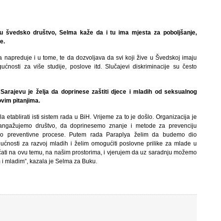
 u švedsko društvo, Selma kaže da i tu ima mjesta za poboljšanje,
je.
napreduje i u tome, te da dozvoljava da svi koji žive u Švedskoj imaju
ćnosti za više studije, poslove itd. Slučajevi diskriminacije su često
Sarajevu je želja da doprinese zaštiti djece i mladih od seksualnog
 ovim pitanjima.
tablirati isti sistem rada u BiH. Vrijeme za to je došlo. Organizacija je
angažujemo društvo, da doprinesemo znanje i metode za prevenciju
mo preventivne procese. Putem rada Paraplya želim da budemo dio
ućnosti za razvoj mladih i želim omogućiti poslovne prilike za mlade u
ičati na ovu temu, na našim prostorima, i vjerujem da uz saradnju možemo
m i mladim”, kazala je Selma za Buku.