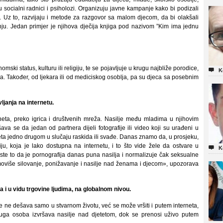
 su socialni radnici i psiholozi. Organizuju javne kampanje kako bi podizali
 Uz to, razvijaju i metode za razgovor sa malom djecom, da bi olakšali
janju. Jedan primjer je njihova dječija knjiga pod nazivom ”Kim ima jednu
ki status, kulturu ili religiju, te se pojavljuje u krugu najbliže porodice,

K
ka. Također, od ljekara ili od mediciskog osoblja, pa su djeca sa posebnim
ljanja na internetu.
neta, preko igrica i društvenih mreža. Nasilje među mladima u njihovim
 se da jedan od partnera dijeli fotografije ili video koji su urađeni u
a jedno drugom u slučaju raskida ili svađe. Danas znamo da, u prosjeku,
u, koja je lako dostupna na internetu, i to što vide žele da ostvare u

K
ste to da je pornografija danas puna nasilja i normalizuje čak seksualne
moviše silovanje, ponižavanje i nasilje nad ženama i djecom», upozorava
ja i u vidu trgovine ljudima, na globalnom nivou.
je ne dešava samo u stvarnom životu, već se može vršiti i putem interneta,
druga osoba izvršava nasilje nad djetetom, dok se prenosi uživo putem