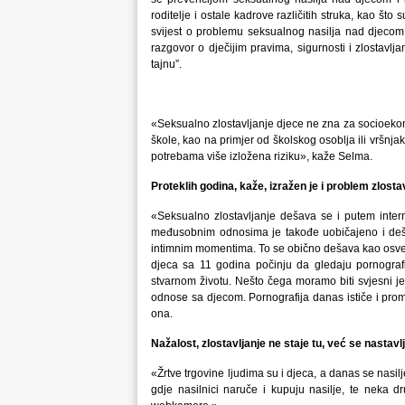
roditelje i ostale kadrove različitih struka, kao što
svijest o problemu seksualnog nasilja nad djecom.
razgovor o dječijim pravima, sigurnosti i zlostavl
tajnu”.
«Seksualno zlostavljanje djece ne zna za socioekonoms
škole, kao na primjer od školskog osoblja ili vršnja
potrebama više izložena riziku», kaže Selma.
Proteklih godina, kaže, izražen je i problem zlostav
«Seksualno zlostavljanje dešava se i putem inter
međusobnim odnosima je takođe uobičajeno i dešava
intimnim momentima. To se obično dešava kao osvet
djeca sa 11 godina počinju da gledaju pornografij
stvarnom životu. Nešto čega moramo biti svjesni je
odnose sa djecom. Pornografija danas ističe i pro
ona.
Nažalost, zlostavljanje ne staje tu, već se nastavl
«Žrtve trgovine ljudima su i djeca, a danas se nasil
gdje nasilnici naruče i kupuju nasilje, te neka 