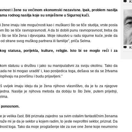

K
ravnost i žene su većinom ekonomski nezavisne. Ipak, problem nasilja
vama rodnog nasilja koje su smještene u Sigurnoj kući.
i žene imaju iste mogućnosti kao i muškarci što se tiče studija, vrste posla
m što se tiče ravnopravnosti. A da bi dobili punu ravnopravnost, treba da
što se tiče žena i djevojaka. Moje iskustvo u radu sigurne kuće, jeste da
od strane svog muškog partnera ili familije”, priča Selma.

K
g statusa, porijekla, kulture, religjie. Isto bi se moglo reći i za
sokom statusu u društvu i jako su manipulativni za svoju okolinu. Tako da
kada ne bi mogao uraditi’ i, kao posljedica toga, dešava se da se žrtvama
plivaju na površinu i budu prijavljeni.”
š uvijek imaju ideju da je žena njihovo vlasništvo, da je tu za njegove
ijedna. Nasilje je njihova metoda da dobiju to što žele, putem prijetnji,
Selma.
no ponosnom.
 je velika čast. Biti priznata zajedno sa svim ostalim fantastičnim ženama
raže mi je da je sektor u kojem radim, to jeste neprofitni sektor, priznat. Da
rijednost toga. Tako da moje proglašenje ide za sve one žene koje neumorno