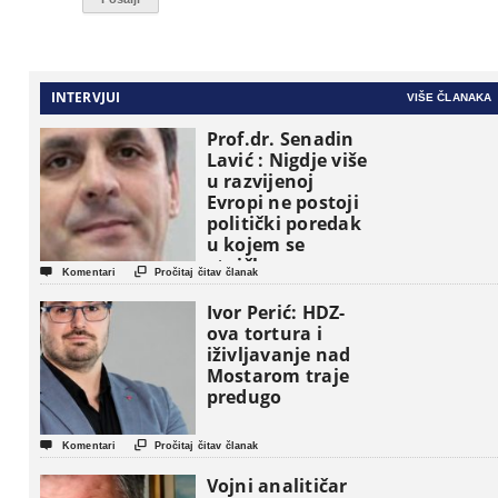
INTERVJUI
VIŠE ČLANAKA
Prof.dr. Senadin
Lavić : Nigdje više
u razvijenoj
Evropi ne postoji
politički poredak
u kojem se
etničke grupe


Komentari
Pročitaj čitav članak
pojavljuju kao
osnovne
Ivor Perić: HDZ-
političke jedinice
ova tortura i
iživljavanje nad
Mostarom traje
predugo


Komentari
Pročitaj čitav članak
Vojni analitičar