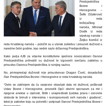
Predsjedništva
Bosne i
Hercegovine –
Šefik Džaferović
iz reda
bošnjačkog
naroda, Milorad
Dodik iz reda
srpskog naroda i
Željko Komšić iz
reda hrvatskog naroda – položili su u utorak zakletvu i preuzeli dužnost u
naredne četiri godine, kao sedmi saziv državnog Predsjedništva.
Kako javlja AJB za vrijeme konstitutivne sjednice novoizabrani članovi
Predsjedništva prihvatili su dužnost te izgovorili svečanu zakletvu u
prisustvu članova Predsjedništva iz ranijeg saziva.
No, primopredaji dužnosti nije prisustvovao Dragan Čović, dosadašnji
član Predsjedništva Bosne i Hercegovine iz reda hrvatskog naroda.
“Ovim se zaklinjem da ću savjesno obavljati datu mi dužnost, poštovati
Ustav Bosne i Hercegovine, provoditi Opći okvirni sporazum za mir i
njegove anekse u cijelosti, štititi i unapređivati ljudska prava i osnovne
slobode te brinuti o interesima i ravnopravnosti svih naroda i građana”,
tekst je zakletve koju su potvrdili i potpisali članovi Predsjedništva Bosne i
Hercegovine.