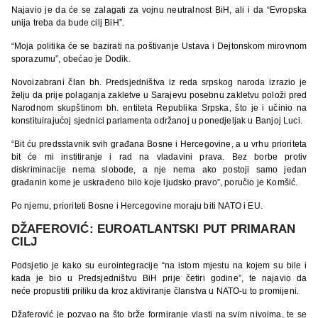
Najavio je da će se zalagati za vojnu neutralnost BiH, ali i da “Evropska
unija treba da bude cilj BiH”.
“Moja politika će se bazirati na poštivanje Ustava i Dejtonskom mirovnom
sporazumu”, obećao je Dodik.
Novoizabrani član bh. Predsjedništva iz reda srpskog naroda izrazio je
želju da prije polaganja zakletve u Sarajevu posebnu zakletvu položi pred
Narodnom skupštinom bh. entiteta Republika Srpska, što je i učinio na
konstituirajućoj sjednici parlamenta održanoj u ponedjeljak u Banjoj Luci.
“Bit ću predsstavnik svih građana Bosne i Hercegovine, a u vrhu prioriteta
bit će mi institiranje i rad na vladavini prava. Bez borbe protiv
diskriminacije nema slobode, a nje nema ako postoji samo jedan
građanin kome je uskrađeno bilo koje ljudsko pravo”, poručio je Komšić.
Po njemu, prioriteti Bosne i Hercegovine moraju biti NATO i EU.
DŽAFEROVIĆ: EUROATLANTSKI PUT PRIMARAN
CILJ
Podsjetio je kako su eurointegracije “na istom mjestu na kojem su bile i
kada je bio u Predsjedništvu BiH prije četiri godine”, te najavio da
neće propustiti priliku da kroz aktiviranje članstva u NATO-u to promijeni.
Džaferović je pozvao na što brže formiranje vlasti na svim nivoima, te se