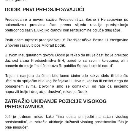
DODIK PRVI PREDSJEDAVAJUĆI
Predsjedanje u novom sazivu Predsjedništva Bosne i Hercegovine po
automatizmu preuzima član prema slijedu rotacije predsjedanja
prethodnog saziva, ukoliko članovi konsenzusom ne odluče drugačije.
Prvih osam mjeseci predsjedavajući Predsjedništva Bosne i Hercegovine
u novom sazivu bit će Milorad Dodik.
U svom inauguralnom govoru Dodik je rekao da mu je čast što je preuzeo
dužnost člana Predsjedništva BiH, zajedno sa svojim kolegama, ali i
ponovio da mu je “matična baza Republika Srpska i srpski narod”.
“Nije mi namjera da činim bilo kome činim bilo kakvu štetu ili bilo što
učinim da spriječim bilo kog Bošnjaka ili Hrvata, kanton ili entitet nego da
pomognem svima. Dovoljno smo se odmaknuli od rata da možemo
napraviti bolje i drugačije društvo”, rekao je Dodik.
ZATRAŽIO UKIDANJE POZICIJE VISOKOG
PREDSTAVNIKA
Još je jednom rekao kako “ima dosta primjedbi na račun visokog
predstavnika”, te zatražio ukidanje dužnosti visokog predstavnika “što je
prije moguće”.