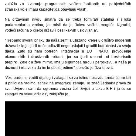
založio za stvaranje programskih većina “satkanih od pobjedničkih
stranaka koje imaju kapacitet da obavljaju vlast”.
Na državnom nivou smatra da se treba formirati stabilna i široka
parlamentarna većina, jer misli da je “takvu većinu moguće izgraditi,
vodeći računa o cijeloj državi i bez ikakvih uslovljanja”.
“Trebamo stvoriti priliku da naša zemlja ubrzano krene u društvo modernih
država iz koje ljudi neće odlaziti nego ostajati i graditi budućnost za svoju
djecu. Zato su nam potrebni integracija u EU i NATO, provođenje
ekonomskih i društvenih reformi, jer su ljudi umorni od beskorisnih
prepirki. Žele da žive mirno, imaju sigurnost, nadu i perpsktivu, a naša je
dužnost i obaveza da im to obezbjedimo”, poručio je Džaferović.
“Ako budemo vodili dijalog i zalagali se za istinu i pravdu, onda ćemo biti
u prilici da radimo istinski na integraciji zemlje. To znači jednaka prava za
sve. Uvjeren sam da ogromna većina želi živjeti u takvu BiH i ja ću se
zalagati za takvu državu”, zaključio je.