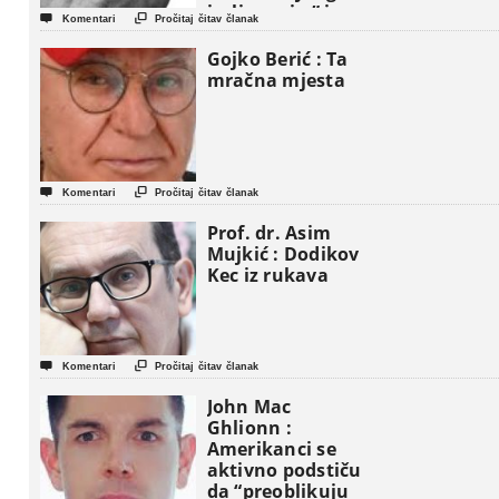
iseljavanja ” iz


Komentari
Pročitaj čitav članak
Gaze
Gojko Berić : Ta
mračna mjesta


Komentari
Pročitaj čitav članak
Prof. dr. Asim
Mujkić : Dodikov
Kec iz rukava


Komentari
Pročitaj čitav članak
John Mac
Ghlionn :
Amerikanci se
aktivno podstiču
da “preoblikuju