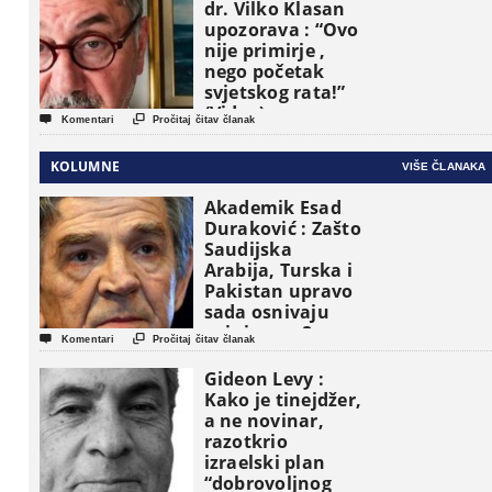
dr. Vilko Klasan
upozorava : “Ovo
nije primirje ,
nego početak
svjetskog rata!”
(Video)


Komentari
Pročitaj čitav članak
KOLUMNE
VIŠE ČLANAKA
Akademik Esad
Duraković : Zašto
Saudijska
Arabija, Turska i
Pakistan upravo
sada osnivaju
vojni savez?


Komentari
Pročitaj čitav članak
Gideon Levy :
Kako je tinejdžer,
a ne novinar,
razotkrio
izraelski plan
“dobrovoljnog