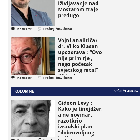
iživljavanje nad
Mostarom traje
predugo


Komentari
Pročitaj čitav članak
Vojni analitičar
dr. Vilko Klasan
upozorava : “Ovo
nije primirje ,
nego početak
svjetskog rata!”
(Video)


Komentari
Pročitaj čitav članak
KOLUMNE
VIŠE ČLANAKA
Gideon Levy :
Kako je tinejdžer,
a ne novinar,
razotkrio
izraelski plan
“dobrovoljnog
iseljavanja ” iz