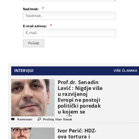
*
Nadimak:
*
E-mail adresa:
INTERVJUI
VIŠE ČLANAKA
Prof.dr. Senadin
Lavić : Nigdje više
u razvijenoj
Evropi ne postoji
politički poredak
u kojem se
etničke grupe


Komentari
Pročitaj čitav članak
pojavljuju kao
osnovne
Ivor Perić: HDZ-
političke jedinice
ova tortura i