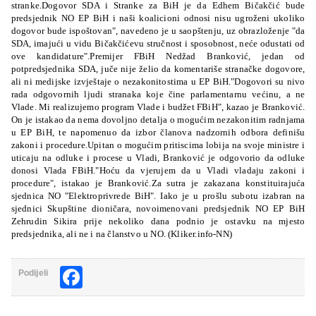
stranke.Dogovor SDA i Stranke za BiH je da Edhem Bičakčić bude
predsjednik NO EP BiH i naši koalicioni odnosi nisu ugroženi ukoliko
dogovor bude ispoštovan", navedeno je u saopštenju, uz obrazloženje "da
SDA, imajući u vidu Bičakčićevu stručnost i sposobnost, neće odustati od
ove kandidature".Premijer FBiH Nedžad Branković, jedan od
potpredsjednika SDA, juče nije želio da komentariše stranačke dogovore,
ali ni medijske izvještaje o nezakonitostima u EP BiH."Dogovori su nivo
rada odgovornih ljudi stranaka koje čine parlamentarnu većinu, a ne
Vlade. Mi realizujemo program Vlade i budžet FBiH", kazao je Branković.
On je istakao da nema dovoljno detalja o mogućim nezakonitim radnjama
u EP BiH, te napomenuo da izbor članova nadzornih odbora definišu
zakoni i procedure.Upitan o mogućim pritiscima lobija na svoje ministre i
uticaju na odluke i procese u Vladi, Branković je odgovorio da odluke
donosi Vlada FBiH."Hoću da vjerujem da u Vladi vladaju zakoni i
procedure", istakao je Branković.Za sutra je zakazana konstituirajuća
sjednica NO "Elektroprivrede BiH". Iako je u prošlu subotu izabran na
sjednici Skupštine dioničara, novoimenovani predsjednik NO EP BiH
Zehrudin Sikira prije nekoliko dana podnio je ostavku na mjesto
predsjednika,
ali ne i na članstvo u NO. (Kliker.info-NN)
Facebook
Podijeli