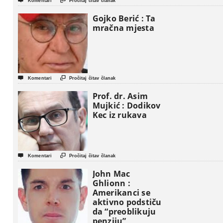


Komentari
Pročitaj čitav članak
Gaze
Gojko Berić : Ta
mračna mjesta


Komentari
Pročitaj čitav članak
Prof. dr. Asim
Mujkić : Dodikov
Kec iz rukava


Komentari
Pročitaj čitav članak
John Mac
Ghlionn :
Amerikanci se
aktivno podstiču
da “preoblikuju
penziju”