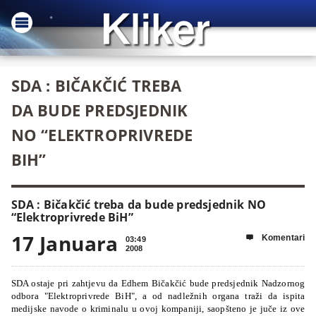
SDA : BIČAKČIĆ TREBA
DA BUDE PREDSJEDNIK
NO “ELEKTROPRIVREDE
BIH”
SDA : Bičakčić treba da bude predsjednik NO
“Elektroprivrede BiH”
17 Januara
Komentari

03:49
2008
SDA ostaje pri zahtjevu da Edhem Bičakčić bude predsjednik Nadzornog
odbora "Elektroprivrede BiH", a od nadležnih organa traži da ispita
medijske navode o kriminalu u ovoj kompaniji, saopšteno je juče iz ove