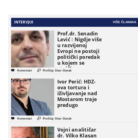
INTERVJUI
VIŠE ČLANAKA
Prof.dr. Senadin
Lavić : Nigdje više
u razvijenoj
Evropi ne postoji
politički poredak
u kojem se
etničke grupe


Komentari
Pročitaj čitav članak
pojavljuju kao
osnovne
Ivor Perić: HDZ-
političke jedinice
ova tortura i
iživljavanje nad
Mostarom traje
predugo


Komentari
Pročitaj čitav članak
Vojni analitičar
dr. Vilko Klasan