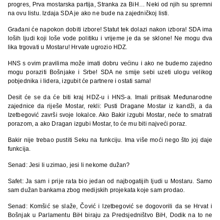
progres, Prva mostarska partija, Stranka za BiH… Neki od njih su spremni
na ovu listu. Izdaja SDA je ako ne bude na zajedničkoj listi.
Građani će napokon dobiti izbore! Statut tek dolazi nakon izbora! SDA ima
loših ljudi koji loše vode politiku i vrijeme je da se sklone! Ne mogu dva
lika trgovati u Mostaru! Hrvate ugrozio HDZ.
HNS s ovim pravilima može imati dobru većinu i ako ne budemo zajedno
mogu poraziti Bošnjake i Srbe! SDA ne smije sebi uzeti ulogu velikog
pobjednika i lidera, izgubit će partnere i ostati sama!
Desit će se da će biti kraj HDZ-u i HNS-a. Imali pritisak Međunarodne
zajednice da riješe Mostar, rekli: Pusti Dragane Mostar iz kandži, a da
Izetbegović završi svoje lokalce. Ako Bakir izgubi Mostar, neće to smatrati
porazom, a ako Dragan izgubi Mostar, to će mu biti najveći poraz.
Bakir nije trebao pustiti Seku na funkciju. Ima više moći nego što joj daje
funkcija.
Senad: Jesi li uzimao, jesi li nekome dužan?
Safet: Ja sam i prije rata bio jedan od najbogatijih ljudi u Mostaru. Samo
sam dužan bankama zbog medijskih projekata koje sam prodao.
Senad: Komšić se slaže, Čović i Izetbegović se dogovorili da se Hrvat i
Bošnjak u Parlamentu BiH biraju za Predsjedništvo BiH, Dodik na to ne