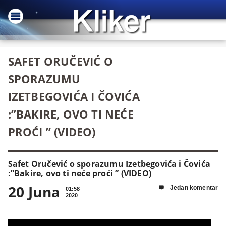
SAFET ORUČEVIĆ O
SPORAZUMU
IZETBEGOVIĆA I ČOVIĆA
:”BAKIRE, OVO TI NEĆE
PROĆI ” (VIDEO)
Safet Oručević o sporazumu Izetbegovića i Čovića
:”Bakire, ovo ti neće proći ” (VIDEO)
20 Juna
Jedan komentar

01:58
2020