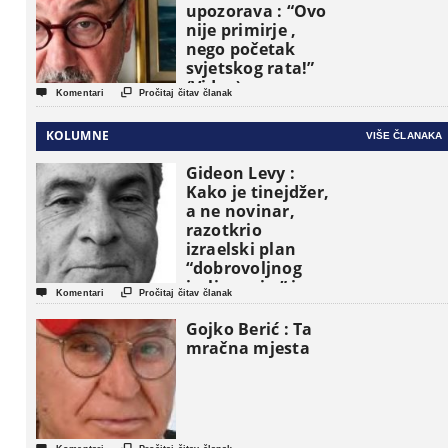
upozorava : “Ovo
nije primirje ,
nego početak
svjetskog rata!”
(Video)


Komentari
Pročitaj čitav članak
KOLUMNE
VIŠE ČLANAKA
Gideon Levy :
Kako je tinejdžer,
a ne novinar,
razotkrio
izraelski plan
“dobrovoljnog
iseljavanja ” iz


Komentari
Pročitaj čitav članak
Gaze
Gojko Berić : Ta
mračna mjesta