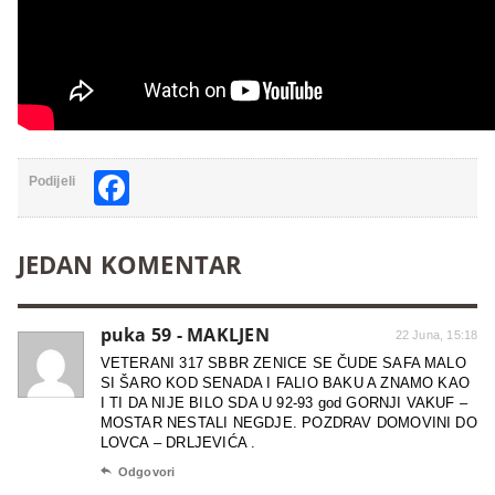
Facebook
Podijeli
JEDAN KOMENTAR
puka 59 - MAKLJEN
22 Juna, 15:18
VETERANI 317 SBBR ZENICE SE ČUDE SAFA MALO
SI ŠARO KOD SENADA I FALIO BAKU A ZNAMO KAO
I TI DA NIJE BILO SDA U 92-93 god GORNJI VAKUF –
MOSTAR NESTALI NEGDJE. POZDRAV DOMOVINI DO
LOVCA – DRLJEVIĆA .

Odgovori