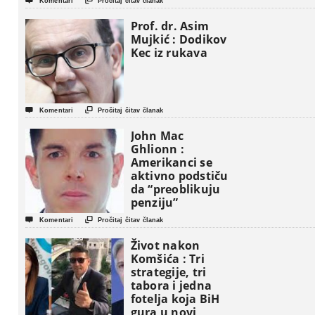


Komentari
Pročitaj čitav članak
Prof. dr. Asim
Mujkić : Dodikov
Kec iz rukava


Komentari
Pročitaj čitav članak
John Mac
Ghlionn :
Amerikanci se
aktivno podstiču
da “preoblikuju
penziju”


Komentari
Pročitaj čitav članak
Život nakon
Komšića : Tri
strategije, tri
tabora i jedna
fotelja koja BiH
gura u novi