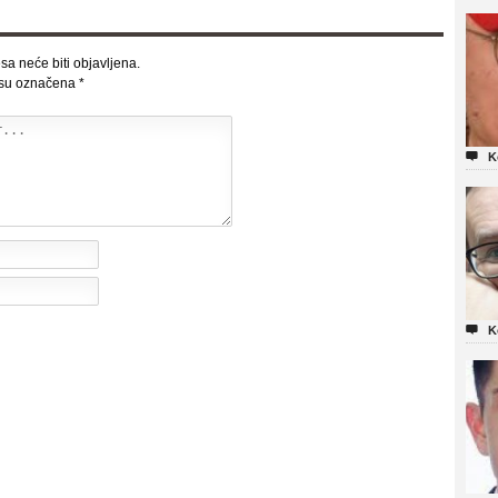
sa neće biti objavljena.
 su označena
*

K

K