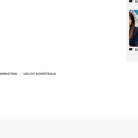

K

K
MARKETING
USLOVI KORIŠTENJA