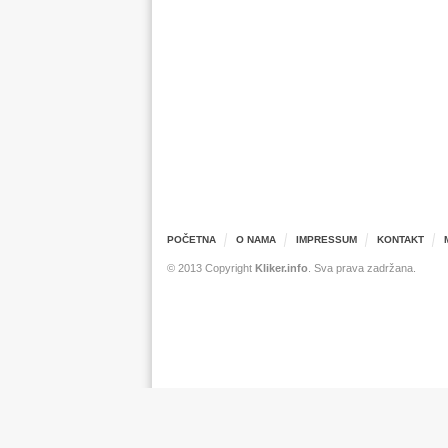
POČETNA
O NAMA
IMPRESSUM
KONTAKT
© 2013 Copyright
Kliker.info
. Sva prava zadržana.