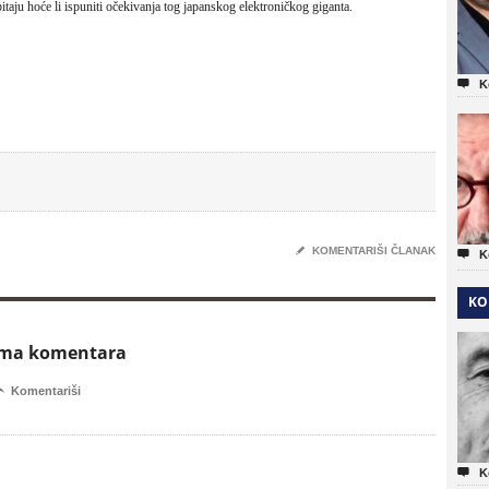
aju hoće li ispuniti očekivanja tog japanskog elektroničkog giganta.

K
✎
KOMENTARIŠI ČLANAK

K
KO
ema komentara

Komentariši

K