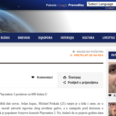
Powered by
BIZNIS
DNEVNIK
DIJASPORA
INTERVJUI
KULTURA
LIFESTYLE
⌂
NAZAD NA POČETNU
IN

PRETPLATI SE NA RSS
Komentari
Štampaj


Podijeli s prijateljima

Playstation 3 prodavao za 600 dolara.U

K
bili dati novac. Jedan kupac, Michael Penkala (21) ranjen je u leđa i rame, no u
su morali zatvoriti trgovinu zbog neviđene gužve, a u stampedu pred dućenom u
ik je popularne Sonyeve konzole Playstation 2. No, budući da se pojavio godinu dana