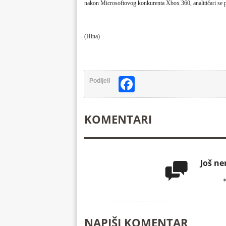
nakon Microsoftovog konkurenta Xbox 360, analitičari se pit
(Hina)
Facebook
Podijeli
KOMENTARI
Još n

NAPIŠI KOMENTAR