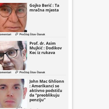
Gojko Berić : Ta
mračna mjesta

omentari
Pročitaj čitav članak
Prof. dr. Asim
Mujkić : Dodikov
Kec iz rukava

omentari
Pročitaj čitav članak
John Mac Ghlionn
: Amerikanci se
aktivno podstiču
da “preoblikuju
penziju”