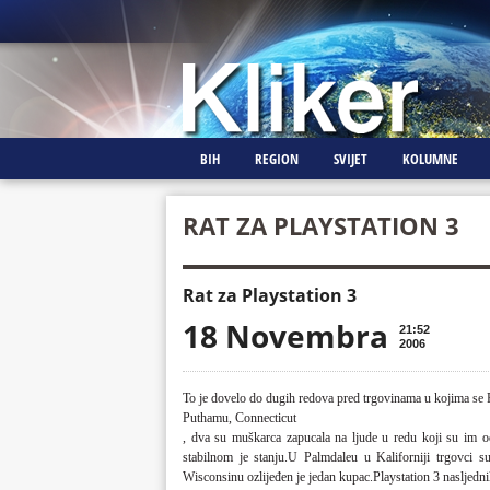
BIH
REGION
SVIJET
KOLUMNE
RAT ZA PLAYSTATION 3
Rat za Playstation 3
18 Novembra
21:52
2006
To je dovelo do dugih redova pred trgovinama u kojima se 
Puthamu
,
Connecticut
, dva su muškarca zapucala na ljude u redu koji su im od
stabilnom je stanju.U Palmdaleu u Kaliforniji trgovci 
Wisconsinu ozlijeđen je jedan kupac.Playstation 3 nasljedn