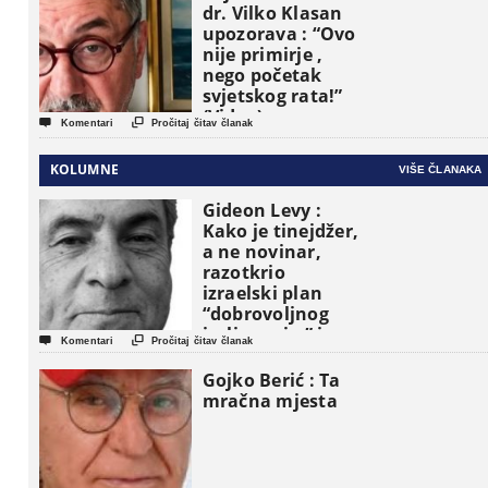
dr. Vilko Klasan
upozorava : “Ovo
nije primirje ,
nego početak
svjetskog rata!”
(Video)


Komentari
Pročitaj čitav članak
KOLUMNE
VIŠE ČLANAKA
Gideon Levy :
Kako je tinejdžer,
a ne novinar,
razotkrio
izraelski plan
“dobrovoljnog
iseljavanja ” iz


Komentari
Pročitaj čitav članak
Gaze
Gojko Berić : Ta
mračna mjesta