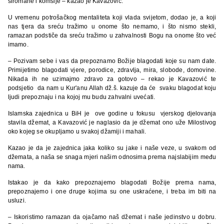
siromahe i komšije – kazao je Kavazović.
U vremenu potrošačkog mentaliteta koji vlada svijetom, dodao je, a koji
nas tjera da sreću tražimo u onome što nemamo, i što nismo stekli,
ramazan podstiče da sreću tražimo u zahvalnosti Bogu na onome što već
imamo.
– Pozivam sebe i vas da prepoznamo Božije blagodati koje su nam date.
Primijetimo blagodati vjere, porodice, zdravlja, mira, slobode, domovine.
Nikada ih ne uzimajmo zdravo za gotovo – rekao je Kavazović te
podsjetio da nam u Kur'anu Allah dž.š. kazuje da će svaku blagodat koju
ljudi prepoznaju i na kojoj mu budu zahvalni uvećati.
Islamska zajednica u BiH je ove godine u fokusu vjerskog djelovanja
stavila džemat, a Kavazović je naglasio da je džemat ono uže Milostivog
oko kojeg se okupljamo u svakoj džamiji i mahali.
Kazao je da je zajednica jaka koliko su jake i naše veze, u svakom od
džemata, a naša se snaga mjeri našim odnosima prema najslabijim među
nama.
Istakao je da kako prepoznajemo blagodati Božije prema nama,
prepoznajemo i one druge kojima su one uskraćene, i treba im biti na
usluzi.
– Iskoristimo ramazan da ojačamo naš džemat i naše jedinstvo u dobru.