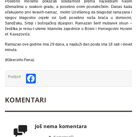
Posebno moramo pokazati solidarnost prema najslabijim našim
džematima u svakom gradu, a posebno onim povratničkim. Danas kada
očekujemo prvi teravih-namaz, molim Uzvišenog da blagodat ramazana i
njegov blagoslov osjete svi ljudi posebno naša braća u domovini,
Sandžaku, Srbiji i bošnjačkoj dijaspori. Ramazan šerif mubarek olsun –
čestitka je reisu-l-uleme Islamske zajednice u Bosni i Hercegovini Husein
ef. Kavazovića.
Ramazan ove godine ima 29 dana, a najduži dan posta ima 18 sati i devet
minuta.
(Kliker.info-Fena)
Facebook
Podijeli
KOMENTARI
Još nema komentara

