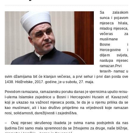
Sa zalaskom
sunca i pojavom
mjeseca hilala,
mladog mjeseca,
večeras za
muslimane
Bosne i
Hercegovine i
diljem svijeta,
nastupa mjesec
ramazan.Prvi
teravih- namaz u
svim džamijama bit će klanjan večeras, a prvi sehur i prvi dan posta ove
1438. Hidžretske, 2017. godine, je u subotu, 27. maja.
Povodom ramazana, ramazansku poruku danas je vjernicima uputio reisu-
l-ulema Islamske zajednice u Bosni i Hercegovini Husein ef. Kavazović
koji je ukazao na važnost mjeseca posta, te da je u njemu prilika da se
kao muslimani, ali i kao društvo prisjetimo na vrijednosti koje ramazan
nosi, solidarnosti, darežljivosti i zajedništva.
– Ovaj mjesec skrušenog ibadeta je svima nama podsjetnik da nas
ljudima čini samo mala spremnost da se žrtvujemo za druge, naše bližnje,