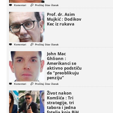


Komentari
Pročitaj čitav članak
Prof. dr. Asim
Mujkić : Dodikov
Kec iz rukava


Komentari
Pročitaj čitav članak
John Mac
Ghlionn :
Amerikanci se
aktivno podstiču
da “preoblikuju
penziju”


Komentari
Pročitaj čitav članak
Život nakon
Komšića : Tri
strategije, tri
tabora i jedna
fotelja koja BiH