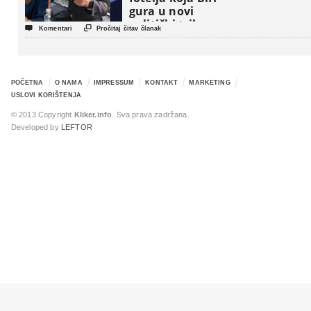
gura u novi
politički triler


Komentari
Pročitaj čitav članak
POČETNA
O NAMA
IMPRESSUM
KONTAKT
MARKETING
USLOVI KORIŠTENJA
© 2013 Copyright
Kliker.info
. Sva prava zadržana.
Developed by
LEFTOR