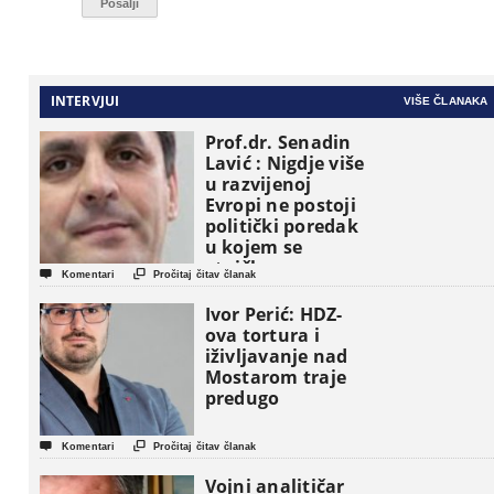
INTERVJUI
VIŠE ČLANAKA
Prof.dr. Senadin
Lavić : Nigdje više
u razvijenoj
Evropi ne postoji
politički poredak
u kojem se
etničke grupe


Komentari
Pročitaj čitav članak
pojavljuju kao
osnovne
Ivor Perić: HDZ-
političke jedinice
ova tortura i
iživljavanje nad
Mostarom traje
predugo


Komentari
Pročitaj čitav članak
Vojni analitičar