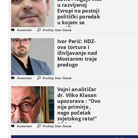
u razvijenoj
Evropi ne postoji
politički poredak
u kojem se
etničke grupe


Komentari
Pročitaj čitav članak
pojavljuju kao
osnovne
Ivor Perić: HDZ-
političke jedinice
ova tortura i
iživljavanje nad
Mostarom traje
predugo


Komentari
Pročitaj čitav članak
Vojni analitičar
dr. Vilko Klasan
upozorava : “Ovo
nije primirje ,
nego početak
svjetskog rata!”
(Video)


Komentari
Pročitaj čitav članak