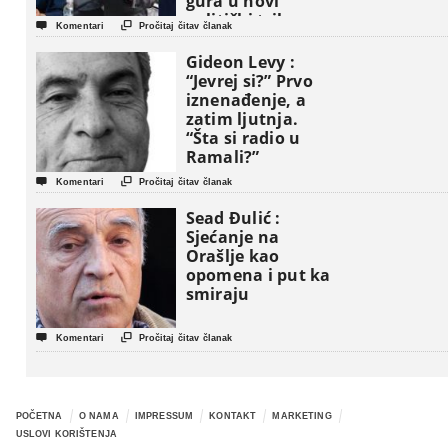
gura u novi
politički triler


Komentari
Pročitaj čitav članak
Gideon Levy :
“Jevrej si?” Prvo
iznenađenje, a
zatim ljutnja.
“Šta si radio u
Ramali?”


Komentari
Pročitaj čitav članak
Sead Đulić :
Sjećanje na
Orašlje kao
opomena i put ka
smiraju


Komentari
Pročitaj čitav članak
POČETNA
O NAMA
IMPRESSUM
KONTAKT
MARKETING
USLOVI KORIŠTENJA