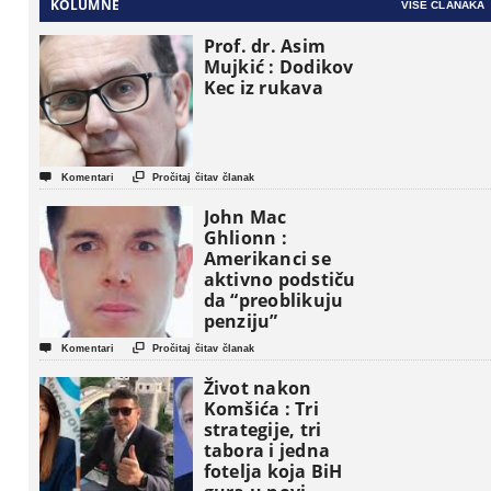
KOLUMNE
VIŠE ČLANAKA
Prof. dr. Asim
Mujkić : Dodikov
Kec iz rukava


Komentari
Pročitaj čitav članak
John Mac
Ghlionn :
Amerikanci se
aktivno podstiču
da “preoblikuju
penziju”


Komentari
Pročitaj čitav članak
Život nakon
Komšića : Tri
strategije, tri
tabora i jedna
fotelja koja BiH