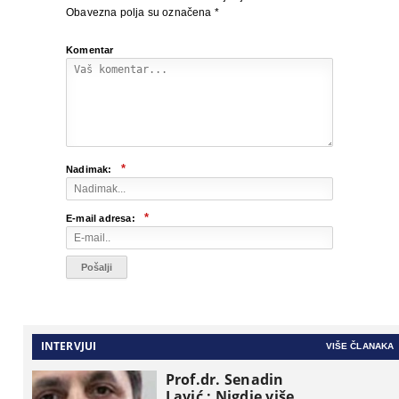
Obavezna polja su označena
*
Komentar
*
Nadimak:
*
E-mail adresa:
INTERVJUI
VIŠE ČLANAKA
Prof.dr. Senadin
Lavić : Nigdje više