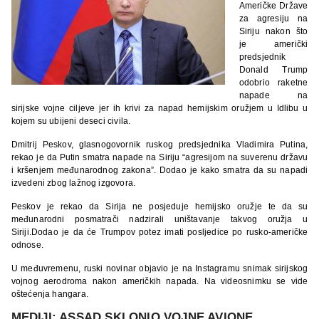
Američke Države
za agresiju na
Siriju nakon što
je američki
predsjednik
Donald Trump
odobrio raketne
napade na
sirijske vojne ciljeve jer ih krivi za napad hemijskim oružjem u Idlibu u
kojem su ubijeni deseci civila.
Dmitrij Peskov, glasnogovornik ruskog predsjednika Vladimira Putina,
rekao je da Putin smatra napade na Siriju “agresijom na suverenu državu
i kršenjem međunarodnog zakona”. Dodao je kako smatra da su napadi
izvedeni zbog lažnog izgovora.
Peskov je rekao da Sirija ne posjeduje hemijsko oružje te da su
međunarodni posmatrači nadzirali uništavanje takvog oružja u
Siriji.Dodao je da će Trumpov potez imati posljedice po rusko-američke
odnose.
U međuvremenu, ruski novinar objavio je na Instagramu snimak sirijskog
vojnog aerodroma nakon američkih napada. Na videosnimku se vide
oštećenja hangara.
MEDIJI: ASSAD SKLONIO VOJNE AVIONE