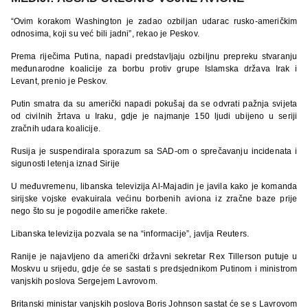
“Ovim korakom Washington je zadao ozbiljan udarac rusko-američkim
odnosima, koji su već bili jadni”, rekao je Peskov.
Prema riječima Putina, napadi predstavljaju ozbiljnu prepreku stvaranju
međunarodne koalicije za borbu protiv grupe Islamska država Irak i
Levant, prenio je Peskov.
Putin smatra da su američki napadi pokušaj da se odvrati pažnja svijeta
od civilnih žrtava u Iraku, gdje je najmanje 150 ljudi ubijeno u seriji
zračnih udara koalicije.
Rusija je suspendirala sporazum sa SAD-om o sprečavanju incidenata i
sigunosti letenja iznad Sirije
U međuvremenu, libanska televizija Al-Majadin je javila kako je komanda
sirijske vojske evakuirala većinu borbenih aviona iz zračne baze prije
nego što su je pogodile američke rakete.
Libanska televizija pozvala se na “informacije”, javlja Reuters.
Ranije je najavljeno da američki državni sekretar Rex Tillerson putuje u
Moskvu u srijedu, gdje će se sastati s predsjednikom Putinom i ministrom
vanjskih poslova Sergejem Lavrovom.
Britanski ministar vanjskih poslova Boris Johnson sastat će se s Lavrovom