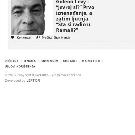
Gideon Levy :
“Jevrej si?” Prvo
iznenađenje, a
zatim ljutnja.
“Šta si radio u
Ramali?”


Komentari
Pročitaj čitav članak
POČETNA
O NAMA
IMPRESSUM
KONTAKT
MARKETING
USLOVI KORIŠTENJA
© 2013 Copyright
Kliker.info
. Sva prava zadržana.
Developed by
LEFTOR