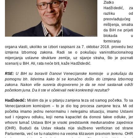
Zlatko
Hadžidedić, za
razliku od
preovlađujućeg
mišljenja, smatra
da BiH ne prijeti
blokada u
formiranju
organa vlasti, ukoliko se izbori raspisani za 7. oktobar 2018. provedu bez
izmjena Izbornog zakona. Radi se o pokušaju vaninstitucionalnog
mijenjanja ustavne strukture zemlje, uz sijanje straha, što je poznati
scenarij u BiH. Ali, rata neće biti, kaže Hadžidedić.
RSE:
U BiH su boravili članovi Venecijanske komisije u pokušaju da
pomognu bh. liderima kako bi se konačno došlo do izmjena Izbornog
zakona. Nakon više susreta dogovoreno je da se novi sastanak održi
početkom juna. Da li ste vi očekivali neki konkretniji rezultat?
Hadžidedić:
Mislim da je u pitanju zamjena teza od samog početka. To sa
Venecijanskom komisijom – to je dio tog procesa zamjene teza. Mi od
početka imamo jednu nenormalnu i nelegalnu situaciju, imamo Ustavni
sud i njegovu odluku, koji nema kapacitet da donosi takve odluke, jer
vrhovni tumač Ustava BiH je visoki predstavnik međunarodne zajednice
(OHR). Budući da Ustav nikada nije službeno verificiran od strane
Parlamenta, već se tu nalazimo na veoma klizavom pravnom terenu. OHR