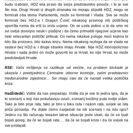
budu izabrani, HDZ ima pravo da svoje predstavnike povuče, i to je sve
što ima. Drugi Hrvati iz drugih stranaka ne moraju slijediti HDZ, mogu se
formirati oba doma Parlamenta, može se formirati i Vlada. Sve se može
formirati bez HDZ-a i Dragan Čović nikakvog pravnog niti političkog
uporišta nema da vrši tu vrstu ucjene. On se uzda jedino u to da smo mi
svi ovdje dovoljno neuki i plašljivi i da ćemo prihvatiti njegove ucjene kao
neki relevantan politički pritisak. On nema nikakve poluge moći kojima bi
bilo šta proizveo, bilo kakvu krizu. Nema nikakvog razloga da se vlada ne
sastavi bez HDZ-a. I druge stranke imaju Hrvate. Nije HDZ monopolizirao
Hrvate i sada jedini on može govoriti ko je Hrvat, ko nije Hrvat, ko može
predstavljati Hrvate.
RSE:
Vaše mišljenje se razlikuje od većine, na problem blokade je
ukazala i predsjednica Centralne izborne komisije, zatim predstavnici
međunarodne zajednice… Svi imaju stav da će nastati velika politička
kriza.
Hadžidedić:
Vidite da nas prepadaju. Vidite da je sve to jedna igra, da je
to scenarij u koji nas pokušavaju uvući, scenarij bezbroj puta ovdje viđen.
Tako je bilo prije rata, tako je bilo u toku rata i nakon rata, uvijek se ista
priča ponavlja. Pa dokle ćemo nasjedati na isti scenarij i na istu igru?
Jedino na što računaju kreatori takve situacije jeste strah, da će se ljudi
bojati goreg, da će se bojati rata…. da će se bojati krize i da će uvijek na
sve pristajati.