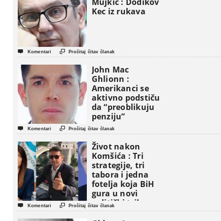
Mujkić : Dodikov
Kec iz rukava


Komentari
Pročitaj čitav članak
John Mac
Ghlionn :
Amerikanci se
aktivno podstiču
da “preoblikuju
penziju”


Komentari
Pročitaj čitav članak
Život nakon
Komšića : Tri
strategije, tri
tabora i jedna
fotelja koja BiH
gura u novi
politički triler


Komentari
Pročitaj čitav članak