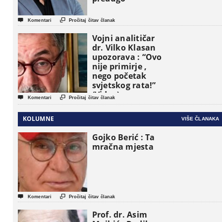


Komentari
Pročitaj čitav članak
Vojni analitičar
dr. Vilko Klasan
upozorava : “Ovo
nije primirje ,
nego početak
svjetskog rata!”
(Video)


Komentari
Pročitaj čitav članak
KOLUMNE
VIŠE ČLANAKA
Gojko Berić : Ta
mračna mjesta


Komentari
Pročitaj čitav članak
Prof. dr. Asim