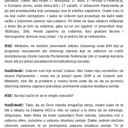
paritetno. Dakle, ako imate 17 Bošnjaka, 17 Srba, 17 Hrvata u Federaciji,
u Gornjem domu, onda treba biti i 17 ostalih. U državnom Parlamentu je
po pet predstavnika koji zastupaju ove tri etničke zajednice. Ostali nisu ni
na koji način zastupljeni. I sada se Ustavni sud pojavljuje da kaže kako
nešto u Izbornom zakonu nije ustavno. Pri tome ne daje nikakvo mišljenje
o tome šta je bilo sa ostalima, gdje su se oni izgubili. U preambuli stoji:
‘Bošnjaci, Srbi, Hrvati zajedno sa ostalima, kao građani Bosne i
Hercegovine donose ovaj Ustav’. I to je jedino što je relevantno
.
RSE:
Međutim, ne možete zanemariti odluku Ustavnog suda BiH koji je
proglasio neustavnim dio Izbornog zakona koji se odnosni na način
konstituisanja Doma naroda Parlamenta Federacije (da iz svakog kantona
mora biti po jedan predstavnik konstitutivnog naroda).
Hadžidedić:
Ustavni sud nije tumač Ustava. Ako Ustav nije ozvaničen od
strane Parlamenta – onda mu je tumač samo OHR a ne Ustavni sud.
Međutim, ono što je problem u svemu tome jeste da se da se pomoću
Izbornog zakona zapravo pokušava promijeniti ustavna struktura zemlje.
RSE:
Na koji način bi se to moglo ostvariti?
Hadžidedić:
Tako, da se Dom naroda drugačije skroji, onako kako će to
biti u skladu sa željama HDZ-a. Ako se zalazi u tu sferu da se određuje,
dirigovano, kako treba da bude sastavljen Dom naroda, zalazimo već u
ustavnu sferu, zalazimo u ustavnu strukturu zemlje. Dakle, jednim običnim
izbornim zakonom bi se promijenila ustavna struktura zemlje. To je