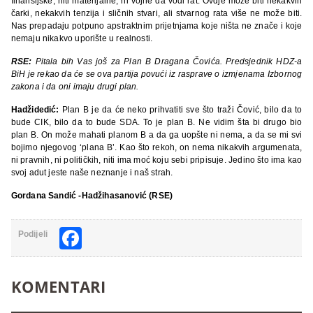
finansijske, niti materijalne, ni vojne da vodi rat. Ovdje može biti nekakvih
čarki, nekakvih tenzija i sličnih stvari, ali stvarnog rata više ne može biti.
Nas prepadaju potpuno apstraktnim prijetnjama koje ništa ne znače i koje
nemaju nikakvo uporište u realnosti.
RSE:
Pitala bih Vas još za Plan B Dragana Čovića. Predsjednik HDZ-a
BiH je rekao da će se ova partija povući iz rasprave o izmjenama Izbornog
zakona i da oni imaju drugi plan.
Hadžidedić:
Plan B je da će neko prihvatiti sve što traži Čović, bilo da to
bude CIK, bilo da to bude SDA. To je plan B. Ne vidim šta bi drugo bio
plan B. On može mahati planom B a da ga uopšte ni nema, a da se mi svi
bojimo njegovog ‘plana B’. Kao što rekoh, on nema nikakvih argumenata,
ni pravnih, ni političkih, niti ima moć koju sebi pripisuje. Jedino što ima kao
svoj adut jeste naše neznanje i naš strah.
Gordana Sandić -Hadžihasanović (RSE)
Facebook
Podijeli
KOMENTARI