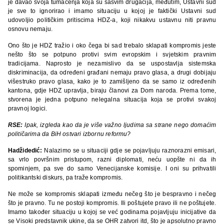
je davao svoja tumačenja koja su sasvim drugačija, međutim, Ustavni sud
je sve to ignorirao i imamo situaciju u kojoj je faktički Ustavni sud
udovoljio političkim pritiscima HDZ-a, koji nikakvu ustavnu niti pravnu
osnovu nemaju.
Ono što je HDZ tražio i oko čega bi sad trebalo sklapati kompromis jeste
nešto što se potpuno protivi svim evropskim i svjetskim pravnim
tradicijama. Naprosto je nezamislivo da se uspostavlja sistemska
diskriminacija, da određeni građani nemaju pravo glasa, a drugi dobijaju
višestruko pravo glasa, kako je to zamišljeno da se samo iz određenih
kantona, gdje HDZ upravlja, biraju članovi za Dom naroda. Prema tome,
stvorena je jedna potpuno nelegalna situacija koja se protivi svakoj
pravnoj logici.
RSE:
Ipak, izgleda kao da je više važno ljudima sa strane nego domaćim
političarima da BiH ostvari izbornu reformu?
Hadžidedić:
Nalazimo se u situaciji gdje se pojavljuju raznorazni emisari,
sa vrlo površnim pristupom, razni diplomati, neću uopšte ni da ih
spominjem, pa sve do samo Venecijanske komisije. I oni su prihvatili
politikantski diskurs, pa traže kompromis.
Ne može se kompromis sklapati između nečeg što je bespravno i nečeg
što je pravno. Tu ne postoji kompromis. Ili poštujete pravo ili ne poštujete.
Imamo također situaciju u kojoj se već godinama pojavljuju inicijative da
se Visoki predstavnik ukine, da se OHR zatvori itd, što je apsolutno pravno