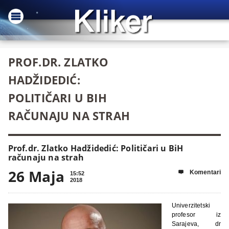
PROF.DR. ZLATKO
HADŽIDEDIĆ:
POLITIČARI U BIH
RAČUNAJU NA STRAH
Prof.dr. Zlatko Hadžidedić: Političari u BiH
računaju na strah
26 Maja
Komentari

15:52
2018
Univerzitetski
profesor iz
Sarajeva, dr