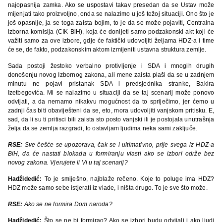
najopasnija zamka. Ako se uspostavi takav presedan da se Ustav može
mijenjati tako proizvoljno, onda se nalazimo u još težoj situaciji. Ono što je
još opasnije, ja se toga zaista bojim, to je da se može pojaviti, Centralna
izborna komisija (CIK BiH), koja će donijeti samo podzakonski akt koji će
važiti samo za ove izbore, gdje će faktički udovoljiti željama HDZ-a i time
će se, de fakto, podzakonskim aktom izmijeniti ustavna struktura zemlje.
Sada postoji žestoko verbalno protivljenje i SDA i mnogih drugih
donošenju novog Izbornog zakona, ali mene zaista plaši da se u zadnjem
minutu ne pojavi pristanak SDA i predsjednika stranke, Bakira
Izetbegovića. Mi se nalazimo u situaciji da se taj scenarij može ponovo
odvijati, a da nemamo nikakvu mogućnost da to spriječimo, jer ćemo u
zadnji čas biti obaviješteni da se, eto, mora udovoljiti vanjskom pritisku. E,
sad, da li su ti pritisci bili zaista sto posto vanjski ili je postojala unutrašnja
želja da se zemlja razgradi, to ostavljam ljudima neka sami zaključe.
RSE:
Sve češće se upozorava, čak se i ultimativno, prije svega iz HDZ-a
BiH, da će nastati blokada u formiranju vlasti ako se izbori održe bez
novog zakona. Vjerujete li Vi u taj scenarij?
Hadžidedić:
To je smiješno, najblaže rečeno. Koje to poluge ima HDZ?
HDZ može samo sebe istjerati iz vlade, i ništa drugo. To je sve što može.
RSE:
Ako se ne formira Dom naroda?
Hadžidedić:
Što se ne bi formirao? Ako se izbori budu odvijali i ako ljudi