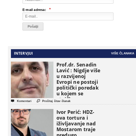
*
E-mail adresa:
INTERVJUI
VIŠE ČLANAKA
Prof.dr. Senadin
Lavić : Nigdje više
u razvijenoj
Evropi ne postoji
politički poredak
u kojem se
etničke grupe


Komentari
Pročitaj čitav članak
pojavljuju kao
osnovne
Ivor Perić: HDZ-
političke jedinice
ova tortura i
iživljavanje nad
Mostarom traje
predugo