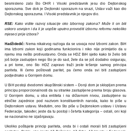
besmisleno zato što OHR i Visoki predstavnik jesu dio Dejtonskog
sporazuma. Sve dok je Dejtonski sporazum na snazi, Ustav važi kao dio
Dejtonskog sporazuma. I Visoki predstavnik je njegov dio.
RSE:
Kako vidite razvoj situacije oko Izbornog zakona? Može li on biti
uskoro usvojen i da li je uopšte uputno provoditi izbornu reformu nekoliko
mjeseci prije izbora?
Hadžidedić:
Nema nikakvog razloga da se usvaja novi Izborni zakon. BiH
ima Izborni zakon koji godinama funkcionira i niko nije primijetio da u
njemu ima nešto protivustavno. Onda se HDZ BiH sjetio kako bi želio biti
još bolje zastupljen nego što je do sad, žele da se još dodatno osiguraju,
a pri tome, ono što HDZ zapravo traži jeste kršenje samog principa
pariteta. Ili ćemo poštovati paritet, pa ćemo onda svi biti zastupljeni
podjednako u Gornjem domu.
U BiH postoji dvodomni skupštinski sistem – Donji dom je sklopljen prema
principu proporcionalnosti da su stranke zastupljene prema broju glasova.
U Gornjem domu, u oba entiteta i na državnom nivou, zastupljene su
etničke zajednice pod nazivom konstituentnih naroda, kako to piše u
Dejtonskom ustavu. Međutim, ono što piše u Dejtonskom ustavu i Ustavu
Federacije, također, jeste da tu postoji i četvrta kategorija – ostali, oni koji
se nacionalno ne izjašnjavaju.
Ukoliko poštujete princip pariteta, onda bi i ostali morali biti zastupljeni