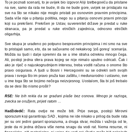
To je poznati scenarij, to je uvijek bio izgovor Aliji Izetbegoviću da pristane
na sve, samo da rata ne bude, ili da ne bude gore, uvijek se pristajalo na
sve na što se nikako nije moglo pristati po osnovnim pravnim principima.
Sada više nije u pitanju politika, nego su u pitanju osnovni pravni principi
koji su prekršeni. Prekršen je Ustav, suverenitet države je predat u ruke
stranaca, pa je predat u ruke etničkih zajednica, odnosno etničkih
oligarhija.
Sve skupa je urađeno po potpuno bespravnim principima i mi smo na sve
to pristajali samo, eto, da se sačuvamo od nekakvog ‘još goreg’ scenarija.
Možda su ljudi i dalje spremni da se u ime straha odreknu mnogo čega.
Ali, postoji jedna sfera prava kojeg se nije nimalo uputno odricati. Čak i
ako je riječ o najuskogrudnijem interesu, treba voditi računa o onome što
pravo osigurava. A ljudi u Bosni i Hercegovini su se odrekli svih svojih
prava i svega što im pravo pruža kao zaštitu, i međunarodno i ustavno, sve
u ime toga što se bojimo nečega neizvjesnog. Uostalom, šta bi još trebalo
da se desi što nismo prošli?
RSE:
Ne bih rekla da se građani plaše bez osnova. Mnogo je razloga,
zvecka se oružjem, prijeti ratom …
Hadžidedić:
Rata ovdje ne može biti. Prije svega, postoji Mirovni
sporazum koji garantiraju SAD , kojima ne ide nikako u prilog da bude rata
jer su oni jedini garant sporazuma, a druga stvar, možda i važnija od te,
jeste da ni jedna država više nema snagu da vodi rat. Nema resurse, ni