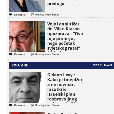
predugo


Komentari
Pročitaj čitav članak
Vojni analitičar
dr. Vilko Klasan
upozorava : “Ovo
nije primirje ,
nego početak
svjetskog rata!”
(Video)


Komentari
Pročitaj čitav članak
KOLUMNE
VIŠE ČLANAKA
Gideon Levy :
Kako je tinejdžer,
a ne novinar,
razotkrio
izraelski plan
“dobrovoljnog
iseljavanja ” iz


Komentari
Pročitaj čitav članak
Gaze