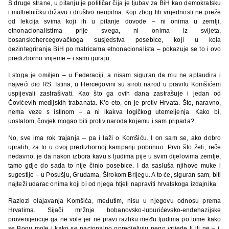
S druge strane, u pitanju je političar čija je ljubav za BiH kao demokratsku
i multietničku državu i društvo neupitna. Koji zbog tih vrijednosti ne preže
od lekcija svima koji ih u pitanje dovode – ni onima u zemlji,
etnonacionalistima prije svega, ni onima iz svijeta,
bosanskohercegovačkoga susjedstva posebice, koji u kola
dezintegriranja BiH po matricama etnonacionalista – pokazuje se to i ovo
predizborno vrijeme – i sami guraju.
I stoga je omiljen – u Federaciji, a nisam siguran da mu ne aplaudira i
najveći dio RS. Istina, u Hercegovini su siroti narod u pravilu Komšićem
uspijevali zastrašivati. Kao što ga ovih dana zastrašuje i jedan od
Čovićevih medijskih trabanata. K’o eto, on je protiv Hrvata. Što, naravno,
nema veze s istinom – a ni ikakva logičkog utemeljenja. Kako bi,
uostalom, čovjek mogao biti protiv naroda kojemu i sam pripada?
No, sve ima rok trajanja – pa i laži o Komšiću. I on sam se, ako dobro
upratih, za to u ovoj predizbornoj kampanji pobrinuo. Prvo što želi, reče
nedavno, je da nakon izbora kavu s ljudima pije u svim dijelovima zemlje,
tamo gdje do sada to nije činio posebice. I da sasluša njihove muke i
sugestije – u Posušju, Grudama, Širokom Brijegu. A to će, siguran sam, biti
najteži udarac onima koji bi od njega htjeli napraviti hrvatskoga izdajnika.
Razlozi olajavanja Komšića, međutim, nisu u njegovu odnosu prema
Hrvatima. Sijači mržnje bobanovsko-luburićevsko-endehazijske
provenijencije ga ne vole jer ne pravi razliku među ljudima po tome kako
se Bogu mole i kako se nacionalno opredjeljuju nego vrijede li ili ne – i,