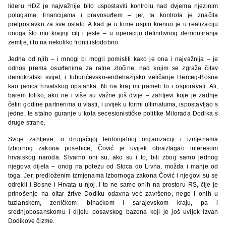
lideru HDZ je najvažnije bilo uspostaviti kontrolu nad dvjema njezinim
polugama, financijama i pravosuđem – jer, ta kontrola je značila
pretpostavku za sve ostalo. A kad je u tome uspio krenuo je u realizaciju
onoga što mu krajnji cilj i jeste – u operaciju definitivnog demontiranja
zemlje, i to na nekoliko fronti istodobno.
Jedna od njih – i mnogi bi mogli pomisliti kako je ona i najvažnija – je
odnos prema osuđenima za ratne zločine, nad kojim se zgraža čitav
demokratski svijet, i luburićevsko-endehazijsko veličanje Herceg-Bosne
kao jamca hrvatskog opstanka. Ni na kraj mi pameti to i osporavati. Ali,
barem toliko, ako ne i više su važne još dvije – zahtjevi koje je zadnje
četiri godine partnerima u vlasti, i uvijek u formi ultimatuma, ispostavljao s
jedne, te stalno guranje u kola secesionističke politike Milorada Dodika s
druge strane.
Svoje zahtjeve, o drugačijoj teritorijalnoj organizaciji i izmjenama
Izbornog zakona posebice, Čović je uvijek obrazlagao interesom
hrvatskog naroda. Stvarno oni su, ako su i to, bili zbog samo jednog
njegova dijela – onog na potezu od Stoca do Livna, možda i manje od
toga. Jer, predloženim izmjenama Izbornoga zakona Čović i njegovi su se
odrekli i Bosne i Hrvata u njoj. I to ne samo onih na prostoru RS, čije je
prinošenje na oltar žrtve Dodiku odavna već završeno, nego i onih u
tuzlanskom, zeničkom, bihaćkom i sarajevskom kraju, pa i
srednjobosanskomu i dijelu posavskog bazena koji je još uvijek izvan
Dodikove čizme.