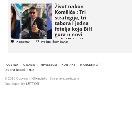
Život nakon
Komšića : Tri
strategije, tri
tabora i jedna
fotelja koja BiH
gura u novi
politički triler


Komentari
Pročitaj čitav članak
POČETNA
O NAMA
IMPRESSUM
KONTAKT
MARKETING
USLOVI KORIŠTENJA
© 2013 Copyright
Kliker.info
. Sva prava zadržana.
Developed by
LEFTOR