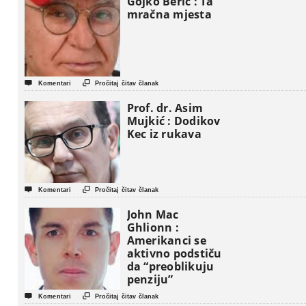
Gojko Berić : Ta
mračna mjesta


Komentari
Pročitaj čitav članak
Prof. dr. Asim
Mujkić : Dodikov
Kec iz rukava


Komentari
Pročitaj čitav članak
John Mac
Ghlionn :
Amerikanci se
aktivno podstiču
da “preoblikuju
penziju”


Komentari
Pročitaj čitav članak