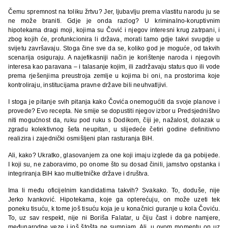
Čemu spremnost na toliku žrtvu? Jer, ljubavlju prema vlastitu narodu ju se
ne može braniti. Gdje je onda razlog? U kriminalno-koruptivnim
hipotekama dragi moji, kojima su Čović i njegov interesni krug zatrpani, i
zbog kojih će, profunkcionira li država, morati tamo gdje takvi svugdje u
svijetu završavaju. Stoga čine sve da se, koliko god je moguće, od takvih
scenarija osiguraju. A najefikasniji način je korištenje naroda i njegovih
interesa kao paravana – i talasanje kojim, ili zadržavaju status quo ili vode
prema rješenjima preustroja zemlje u kojima bi oni, na prostorima koje
kontroliraju, institucijama pravne države bili neuhvatljivi.
I stoga je pitanje svih pitanja kako Čovića onemogućiti da svoje planove i
provede? Evo recepta. Ne smije se dopustiti njegov izbor u Predsjedništvo
niti mogućnost da, ruku pod ruku s Dodikom, čiji je, nažalost, dolazak u
zgradu kolektivnog šefa neupitan, u slijedeće četiri godine definitivno
realizira i zajednički osmišljeni plan rasturanja BiH.
Ali, kako? Ukratko, glasovanjem za one koji imaju izglede da ga pobijede.
I koji su, ne zaboravimo, po onome što su dosad činili, jamstvo opstanka i
integriranja BiH kao multietničke države i društva.
Ima li među oficijelnim kandidatima takvih? Svakako. To, doduše, nije
Jerko Ivanković. Hipotekama, koje ga opterećuju, on može uzeti tek
poneku tisuću, k tome još tisuću koja je u konačnici guranje u kola Čoviću.
To, uz sav respekt, nije ni Boriša Falatar, u čiju čast i dobre namjere,
međunarodne veze i još štošta ne sumnjam. Ali, u ovom momentu on uz