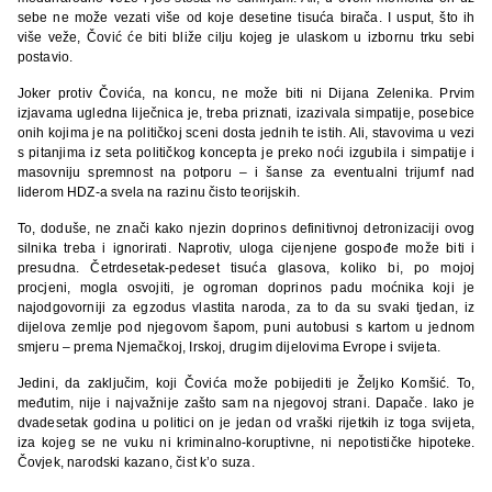
sebe ne može vezati više od koje desetine tisuća birača. I usput, što ih
više veže, Čović će biti bliže cilju kojeg je ulaskom u izbornu trku sebi
postavio.
Joker protiv Čovića, na koncu, ne može biti ni Dijana Zelenika. Prvim
izjavama ugledna liječnica je, treba priznati, izazivala simpatije, posebice
onih kojima je na političkoj sceni dosta jednih te istih. Ali, stavovima u vezi
s pitanjima iz seta političkog koncepta je preko noći izgubila i simpatije i
masovniju spremnost na potporu – i šanse za eventualni trijumf nad
liderom HDZ-a svela na razinu čisto teorijskih.
To, doduše, ne znači kako njezin doprinos definitivnoj detronizaciji ovog
silnika treba i ignorirati. Naprotiv, uloga cijenjene gospođe može biti i
presudna. Četrdesetak-pedeset tisuća glasova, koliko bi, po mojoj
procjeni, mogla osvojiti, je ogroman doprinos padu moćnika koji je
najodgovorniji za egzodus vlastita naroda, za to da su svaki tjedan, iz
dijelova zemlje pod njegovom šapom, puni autobusi s kartom u jednom
smjeru – prema Njemačkoj, Irskoj, drugim dijelovima Evrope i svijeta.
Jedini, da zaključim, koji Čovića može pobijediti je Željko Komšić. To,
međutim, nije i najvažnije zašto sam na njegovoj strani. Dapače. Iako je
dvadesetak godina u politici on je jedan od vraški rijetkih iz toga svijeta,
iza kojeg se ne vuku ni kriminalno-koruptivne, ni nepotističke hipoteke.
Čovjek, narodski kazano, čist k’o suza.