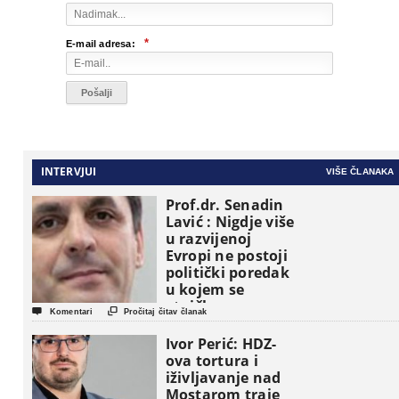
*
E-mail adresa:
INTERVJUI
VIŠE ČLANAKA
Prof.dr. Senadin
Lavić : Nigdje više
u razvijenoj
Evropi ne postoji
politički poredak
u kojem se
etničke grupe


Komentari
Pročitaj čitav članak
pojavljuju kao
osnovne
Ivor Perić: HDZ-
političke jedinice
ova tortura i
iživljavanje nad
Mostarom traje