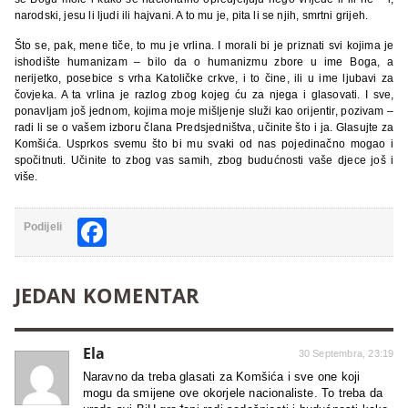
narodski, jesu li ljudi ili hajvani. A to mu je, pita li se njih, smrtni grijeh.
Što se, pak, mene tiče, to mu je vrlina. I morali bi je priznati svi kojima je
ishodište humanizam – bilo da o humanizmu zbore u ime Boga, a
nerijetko, posebice s vrha Katoličke crkve, i to čine, ili u ime ljubavi za
čovjeka. A ta vrlina je razlog zbog kojeg ću za njega i glasovati. I sve,
ponavljam još jednom, kojima moje mišljenje služi kao orijentir, pozivam –
radi li se o vašem izboru člana Predsjedništva, učinite što i ja. Glasujte za
Komšića. Usprkos svemu što bi mu svaki od nas pojedinačno mogao i
spočitnuti. Učinite to zbog vas samih, zbog budućnosti vaše djece još i
više.
Facebook
Podijeli
JEDAN KOMENTAR
Ela
30 Septembra, 23:19
Naravno da treba glasati za Komšića i sve one koji
mogu da smijene ove okorjele nacionaliste. To treba da