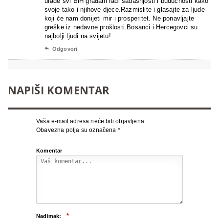
urade svi BiH građani radi sadašnjosti i budućnosti kako
svoje tako i njihove djece.Razmislite i glasajte za ljude
koji će nam donijeti mir i prosperitet. Ne ponavljajte
greške iz nedavne prošlosti.Bosanci i Hercegovci su
najbolji ljudi na svijetu!

Odgovori
NAPIŠI KOMENTAR
Vaša e-mail adresa neće biti objavljena.
Obavezna polja su označena
*
Komentar
*
Nadimak: