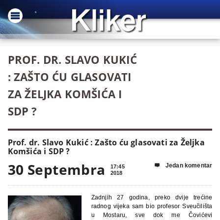
PROF. DR. SLAVO KUKIĆ
: ZAŠTO ĆU GLASOVATI
ZA ŽELJKA KOMŠIĆA I
SDP ?
Prof. dr. Slavo Kukić : Zašto ću glasovati za Željka
Komšića i SDP ?
30 Septembra
Jedan komentar

17:45
2018
Zadnjih 27 godina, preko dvije trećine
radnog vijeka sam bio profesor Sveučilišta
u Mostaru, sve dok me Čovićevi