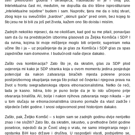
svih prethodnih godina i desetljeća, nadvladao ih je i ovaj put.
Intelektualna čast mi, međutim, ne dopušta da dio tišine isprostituirane
„intelektualne svjetine“ budem i sam. Naprotiv, tjera me da o istoj stvari,
zbog koje su sveučilišni „bardovi“ „skinuli gaće“ pred onim, bez kojeg to
što jesu ne bi bili za još pet života, kažem ono što doista i mislim.
Zadnjih nekoliko mjeseci, da ne okolišam, kad god su me pitali, ponavljao
sam da ću na predstojećim izborima glasovati za Željka Komšića i SDP. I
da svima, kojima bi moje mišljenje moglo biti orijentir, sugeriram neka
učine što i ja – uz pojašnjenje da je glas za Komšića i SDP glas za spas
zajedničke nam domovine. I budućnosti naše djece dakako.
Zašto ova kombinacija? Zato što je, da skratim, glas za SDP plod
uvjerenja mi kako je SDP stranka koja u ovom momentu jedina posjeduje
potencijal da nakon zatvaranja biračkih mjesta pokrene proces
poslijeizbornog okupljanja svega što polazi od čovjeka i njegova prava na
život u frontu svegrađanskoga otpora etnonacionalistima. Netko će reći,
tada je kasno. Istina, bilo je puno bolje da je to isto učinjeno prije
otvaranja birališta. Ali, bolje i nakon njihova zatvaranja nego nikada – jer
u tom slučaju se etnonacionalistima izravno pomaže da vlast zadrže i
slijedeće četiri godine. I snosi odgovornost pred historijom dakako.
Zašto, pak, Željko Komšić – s kojim sam se zadnjih godinu-dvije nerijetko
znao i ne složiti? Zato što, da skratim, iskustvo, u prethodne četiri godine
posebice, svjedoči da je Čović uteg o vratu, ne samo integriranja nego i
opstanka BiH kao države i društva. U raspodjeli vlasti, podsjetimo se,