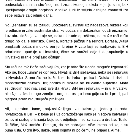
pedesetak stranica stručnog, ne i znanstvenoga teksta koje je sam, bez
upetljavanja drugih potpisao. A toliko ljudi iz svijeta ozbiljne znanosti iza
sebe ostave za godinu dana.
No, „senatori“ su se, zaludu upozorenja, svrstali uz hadezeova rektora koji
je odlučio prvaku sestrinske stranke počasnim doktoratom odati priznanje.
I uz obrazloženje za koje se, neka mi bude oproštenu, ne može reći ništa
drugo no da je idiotsko. Čovića, obratite pažnju na rektora Borasa, „valja
proglasiti počasnim doktorom jer brojne Hrvate koji se iseljavaju iz BiH
prioritetno upućuje u Hrvatsku, čime se snažni odjeci depopulacije u
Hrvatskoj manje brojčano očituju“.
Što reći na to? Bože sačuvaj! Pa, zar je tako što uopće moguće izgovoriti?
Ako se, hoće „umni“ rektor reći, Hrvati iz BiH iseljavaju, neka se iseljavaju
u Hrvatsku. Samo što ne kaže kako to treba i poticati. Doista idiotski – i
monstruozno dakako. Jer, poruka bi morala biti bukvalno suprotna. Mora
se, drugim riječima, činiti sve da Hrvati BiH ne iseljavaju – ni u Hrvatsku,
ni u Njemačku i druge zemlje – nego da ostaju tamo gdje su im i preci, pa i
njegovi jadan bio, stoljeća proživjeli.
Ali, suprotno tome, najzaslužnijega za kalvariju jednog naroda,
hrvatskoga u BiH – k tome još uz obrazloženje kako je njegova kalvarija i
osnovni razlog priznanja koje se dodjeljuje – se svrstava u društvo Tesle,
Ružičke, Mažuranića, Preloga, da ne nabrajam više imena od kojih su
puna usta. U društvo, dakle, onih kojima ni po čemu ne pripada. Ajme.