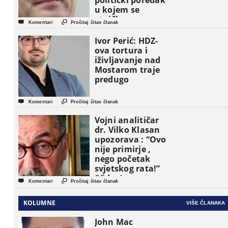
politički poredak
u kojem se
etničke grupe


Komentari
Pročitaj čitav članak
pojavljuju kao
osnovne
Ivor Perić: HDZ-
političke jedinice
ova tortura i
iživljavanje nad
Mostarom traje
predugo


Komentari
Pročitaj čitav članak
Vojni analitičar
dr. Vilko Klasan
upozorava : “Ovo
nije primirje ,
nego početak
svjetskog rata!”
(Video)


Komentari
Pročitaj čitav članak
KOLUMNE
VIŠE ČLANAKA
John Mac