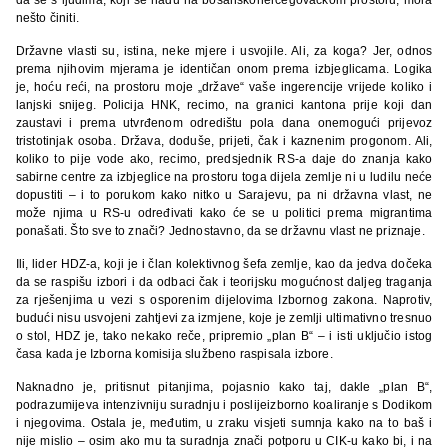
nešto činiti.
Državne vlasti su, istina, neke mjere i usvojile. Ali, za koga? Jer, odnos
prema njihovim mjerama je identičan onom prema izbjeglicama. Logika
je, hoću reći, na prostoru moje „države“ vaše ingerencije vrijede koliko i
lanjski snijeg. Policija HNK, recimo, na granici kantona prije koji dan
zaustavi i prema utvrđenom odredištu pola dana onemogući prijevoz
tristotinjak osoba. Država, doduše, prijeti, čak i kaznenim progonom. Ali,
koliko to pije vode ako, recimo, predsjednik RS-a daje do znanja kako
sabirne centre za izbjeglice na prostoru toga dijela zemlje ni u ludilu neće
dopustiti – i to porukom kako nitko u Sarajevu, pa ni državna vlast, ne
može njima u RS-u određivati kako će se u politici prema migrantima
ponašati. Što sve to znači? Jednostavno, da se državnu vlast ne priznaje.
Ili, lider HDZ-a, koji je i član kolektivnog šefa zemlje, kao da jedva dočeka
da se raspišu izbori i da odbaci čak i teorijsku mogućnost daljeg traganja
za rješenjima u vezi s osporenim dijelovima Izbornog zakona. Naprotiv,
budući nisu usvojeni zahtjevi za izmjene, koje je zemlji ultimativno tresnuo
o stol, HDZ je, tako nekako reče, pripremio „plan B“ – i isti uključio istog
časa kada je Izborna komisija službeno raspisala izbore.
Naknadno je, pritisnut pitanjima, pojasnio kako taj, dakle „plan B“,
podrazumijeva intenzivniju suradnju i poslijeizborno koaliranje s Dodikom
i njegovima. Ostala je, međutim, u zraku visjeti sumnja kako na to baš i
nije mislio – osim ako mu ta suradnja znači potporu u CIK-u kako bi, i na