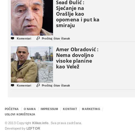
Sead Đulić :
Sjećanje na
Orašlje kao
opomena i put ka
smiraju


Komentari
Pročitaj čitav članak
Amer Obradović :
Nema dovoljno
visoke planine
kao Velež


Komentari
Pročitaj čitav članak
POČETNA
O NAMA
IMPRESSUM
KONTAKT
MARKETING
USLOVI KORIŠTENJA
© 2013 Copyright
Kliker.info
. Sva prava zadržana.
Developed by
LEFTOR