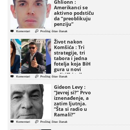
Ghlionn :
Amerikanci se
aktivno podstiču
da “preoblikuju
penziju”


Komentari
Pročitaj čitav članak
Život nakon
Komšića : Tri
strategije, tri
tabora i jedna
fotelja koja BiH
gura u novi
politički triler


Komentari
Pročitaj čitav članak
Gideon Levy :
“Jevrej si?” Prvo
iznenađenje, a
zatim ljutnja.
“Šta si radio u
Ramali?”


Komentari
Pročitaj čitav članak