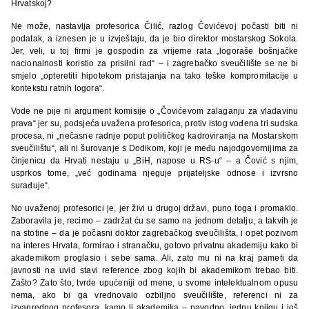
Hrvatskoj?
Ne može, nastavlja profesorica Čilić, razlog Čovićevoj počasti biti ni
podatak, a iznesen je u izvještaju, da je bio direktor mostarskog Sokola.
Jer, veli, u toj firmi je gospodin za vrijeme rata „logoraše bošnjačke
nacionalnosti koristio za prisilni rad“ – i zagrebačko sveučilište se ne bi
smjelo „opteretiti hipotekom pristajanja na tako teške kompromitacije u
kontekstu ratnih logora“.
Vode ne pije ni argument komisije o „Čovićevom zalaganju za vladavinu
prava“ jer su, podsjeća uvažena profesorica, protiv istog vođena tri sudska
procesa, ni „nečasne radnje poput političkog kadroviranja na Mostarskom
sveučilištu“, ali ni šurovanje s Dodikom, koji je među najodgovornijima za
činjenicu da Hrvati nestaju u „BiH, napose u RS-u“ – a Čović s njim,
usprkos tome, „već godinama njeguje prijateljske odnose i izvrsno
surađuje“.
No uvaženoj profesorici je, jer živi u drugoj državi, puno toga i promaklo.
Zaboravila je, recimo – zadržat ću se samo na jednom detalju, a takvih je
na stotine – da je počasni doktor zagrebačkog sveučilišta, i opet pozivom
na interes Hrvata, formirao i stranačku, gotovo privatnu akademiju kako bi
akademikom proglasio i sebe sama. Ali, zato mu ni na kraj pameti da
javnosti na uvid stavi reference zbog kojih bi akademikom trebao biti.
Zašto? Zato što, tvrde upućeniji od mene, u svome intelektualnom opusu
nema, ako bi ga vrednovalo ozbiljno sveučilište, referenci ni za
izvanrednog profesora, kamo li akademika – navodno, jednu knjigu i još