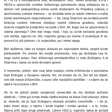
Ili, i tu ću s nabrajanjima stati, ambasadori SAD, Velike Britanije, EU-a i
OESS-a upozoriše vodstvo državnoga parlamenta zbog odbijanja da u
dnevni red zastupničkog doma uvrsti dostavljeni im Prijedlog zakona o
sprečavanju sukoba interesa – uz dodatak kako je sukob interesa u našoj
zemlji alarmirajuće rasprostranjen – i da, zbog činjenice da nositelji javnih
funkcija osobne interese stavljaju ispred interesa građana, ostavlja
izravne negativne posljedice na ljude u BiH. Ali, koga sva ta upozorenja iz
svijeta zanimaju? One koji imaju vlast, i koji su uzrok kalvarije građana
ove zemlje, sigurno ne. Oni, naprotiv, guraju po svome. A osokoljuje ih se,
ponovit ću još jednom, i iz susjedstva, pa i mimo njega.
BiH službeno, tako se njegov dolazak po najnovijem tretira, posjeti turski
predsjednik. Po onome što mediji prenesoše, nisu ga dočekala sva tri,
nego samo jedan, član državnoga predsjedništva iz reda Bošnjaka. A ta
činjenica i sama za sebe dovoljno govori.
U momentu, potom, dok ovaj tekst nastaje, nema informacija o porukama
koje Erdogan u Sarajevu odasla. No, ne dvojim da će, živi bili pa vidjeli,
one biti manje državničke, a puno više navijačko-političke – s ciljem da se
utječe na procese u BiH.
Ali, to ne priječi jedan sarajevski univerzitet da mu dodijeli počasni
doktorat – i time ga svrsta među rijetke kojima se takva čast ukazuje. Istina
je, doduše, da je čast Erdoganu ukazalo privatno sveučilište – i da je,
kako stvari stoje, u njemu i turski kapital i turska uprava – a to, onda,
čitavoj priči daje drugi predznak. Lideru HDZ-a, naprotiv, takva je počast