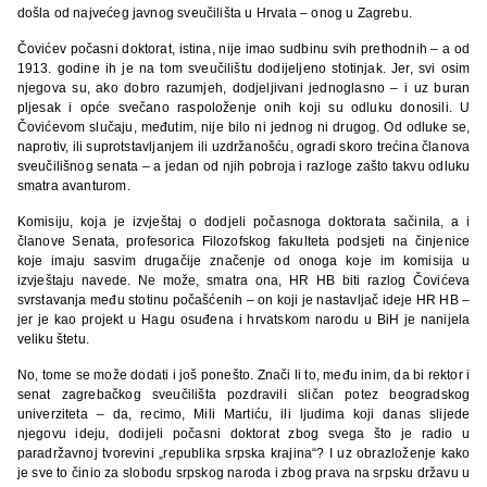
došla od najvećeg javnog sveučilišta u Hrvata – onog u Zagrebu.
Čovićev počasni doktorat, istina, nije imao sudbinu svih prethodnih – a od
1913. godine ih je na tom sveučilištu dodijeljeno stotinjak. Jer, svi osim
njegova su, ako dobro razumjeh, dodjeljivani jednoglasno – i uz buran
pljesak i opće svečano raspoloženje onih koji su odluku donosili. U
Čovićevom slučaju, međutim, nije bilo ni jednog ni drugog. Od odluke se,
naprotiv, ili suprotstavljanjem ili uzdržanošću, ogradi skoro trećina članova
sveučilišnog senata – a jedan od njih pobroja i razloge zašto takvu odluku
smatra avanturom.
Komisiju, koja je izvještaj o dodjeli počasnoga doktorata sačinila, a i
članove Senata, profesorica Filozofskog fakulteta podsjeti na činjenice
koje imaju sasvim drugačije značenje od onoga koje im komisija u
izvještaju navede. Ne može, smatra ona, HR HB biti razlog Čovićeva
svrstavanja među stotinu počašćenih – on koji je nastavljač ideje HR HB –
jer je kao projekt u Hagu osuđena i hrvatskom narodu u BiH je nanijela
veliku štetu.
No, tome se može dodati i još ponešto. Znači li to, među inim, da bi rektor i
senat zagrebačkog sveučilišta pozdravili sličan potez beogradskog
univerziteta – da, recimo, Mili Martiću, ili ljudima koji danas slijede
njegovu ideju, dodijeli počasni doktorat zbog svega što je radio u
paradržavnoj tvorevini „republika srpska krajina“? I uz obrazloženje kako
je sve to činio za slobodu srpskog naroda i zbog prava na srpsku državu u