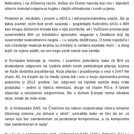
federalnoj i na državnoj razini, došao do Doma naroda koji mu i slijedeći
izborni mandat osigurava logiku i daljih ultimatuma i novih ucjena.
Problem je, međutim, i prvom u HDZ-u i etnonacionalistima uopće, što je
takva pamet, osim kod prvih susjeda – pogledajte Kolindinu priču o BiH
kao drugoj domovini Hrvata koji u njoj ponikoše, ali i Vučićevo priznavanje
suvereniteta BiH uz istodobno apsolutno slaganje s Dodikom koji taj
suverenitet svakodnevno negira – i u svijetu dešifrirana. O tome svjedoče i
sve učestalije reakcije kojima su izloženi iz centara svjetske moći – a zbog
kojih će cijenu platiti, ne oni nego siroti narod ove zemlje.
Iz Evropske komisije je, recimo, i zvanično potvrđeno kako će BiH na
dostavljene odgovore na Upitnik dobiti novih petstotinjak pitanja, kojima
se traže dodatna pojašnjenja. Koja pitanja i pojašnjenja u vezi s čim? Ne
znam. Ali, ne dvojim da će među njima biti i ono o broju stanovnika prema
popisima iz 2013. godine. Jer, odgovori na Upitnik sadrže dvije vrste
podataka – jedne iz Vijeća ministara, druge od Vlade RS-a. A takvih
situacija u odaslanim odgovorima, što s duhom Evrope nema nikakve
veze, imate do mile volje.
Ili, iz Ambasade SAD, na Čovićevo da nakon raspisivanja izbora izmjene
Izbornog zakona „ne dolaze u obzir“, uzvratiše kako se čini da on „ni
ranije nije bio zainteresiran za postizanje kompromisa, a za kompromis
nije zainteresiran ni sada“.