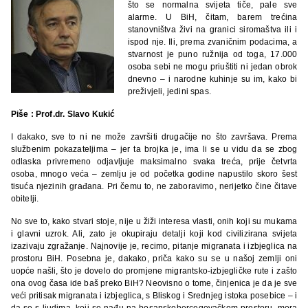
što se normalna svijeta tiče, pale sve
alarme. U BiH, čitam, barem trećina
stanovništva živi na granici siromaštva ili i
ispod nje. Ili, prema zvaničnim podacima, a
stvarnost je puno ružnija od toga, 17.000
osoba sebi ne mogu priuštiti ni jedan obrok
dnevno – i narodne kuhinje su im, kako bi
preživjeli, jedini spas.
Piše : Prof.dr. Slavo Kukić
I dakako, sve to ni ne može završiti drugačije no što završava. Prema
službenim pokazateljima – jer ta brojka je, ima li se u vidu da se zbog
odlaska privremeno odjavljuje maksimalno svaka treća, prije četvrta
osoba, mnogo veća – zemlju je od početka godine napustilo skoro šest
tisuća njezinih građana. Pri čemu to, ne zaboravimo, nerijetko čine čitave
obitelji.
No sve to, kako stvari stoje, nije u žiži interesa vlasti, onih koji su mukama
i glavni uzrok. Ali, zato je okupiraju detalji koji kod civilizirana svijeta
izazivaju zgražanje. Najnovije je, recimo, pitanje migranata i izbjeglica na
prostoru BiH. Posebna je, dakako, priča kako su se u našoj zemlji oni
uopće našli, što je dovelo do promjene migrantsko-izbjegličke rute i zašto
ona ovog časa ide baš preko BiH? Neovisno o tome, činjenica je da je sve
veći pritisak migranata i izbjeglica, s Bliskog i Srednjeg istoka posebice – i
da se s ljudima, koji se nađu na bosanskohercegovačkom prostoru, mora