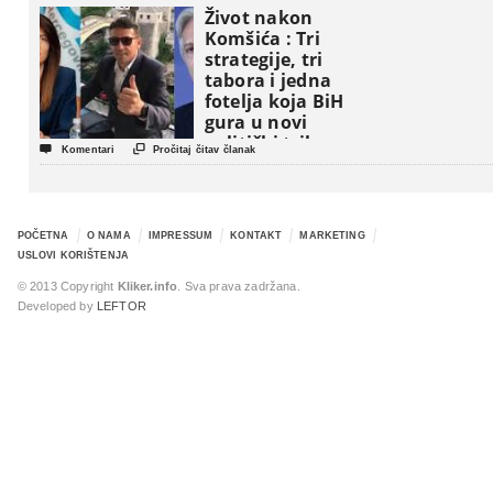
Život nakon
Komšića : Tri
strategije, tri
tabora i jedna
fotelja koja BiH
gura u novi
politički triler


Komentari
Pročitaj čitav članak
POČETNA
O NAMA
IMPRESSUM
KONTAKT
MARKETING
USLOVI KORIŠTENJA
© 2013 Copyright
Kliker.info
. Sva prava zadržana.
Developed by
LEFTOR