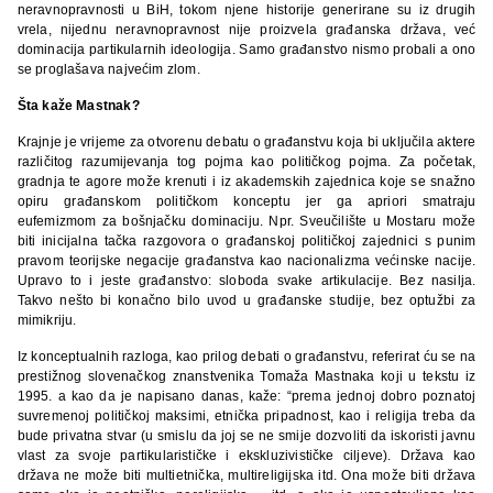
neravnopravnosti u BiH, tokom njene historije generirane su iz drugih
vrela, nijednu neravnopravnost nije proizvela građanska država, već
dominacija partikularnih ideologija. Samo građanstvo nismo probali a ono
se proglašava najvećim zlom.
Šta kaže Mastnak?
Krajnje je vrijeme za otvorenu debatu o građanstvu koja bi uključila aktere
različitog razumijevanja tog pojma kao političkog pojma. Za početak,
gradnja te agore može krenuti i iz akademskih zajednica koje se snažno
opiru građanskom političkom konceptu jer ga apriori smatraju
eufemizmom za bošnjačku dominaciju. Npr. Sveučilište u Mostaru može
biti inicijalna tačka razgovora o građanskoj političkoj zajednici s punim
pravom teorijske negacije građanstva kao nacionalizma većinske nacije.
Upravo to i jeste građanstvo: sloboda svake artikulacije. Bez nasilja.
Takvo nešto bi konačno bilo uvod u građanske studije, bez optužbi za
mimikriju.
Iz konceptualnih razloga, kao prilog debati o građanstvu, referirat ću se na
prestižnog slovenačkog znanstvenika Tomaža Mastnaka koji u tekstu iz
1995. a kao da je napisano danas, kaže: “prema jednoj dobro poznatoj
suvremenoj političkoj maksimi, etnička pripadnost, kao i religija treba da
bude privatna stvar (u smislu da joj se ne smije dozvoliti da iskoristi javnu
vlast za svoje partikularističke i ekskluzivističke ciljeve). Država kao
država ne može biti multietnička, multireligijska itd. Ona može biti država