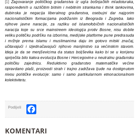
[1]
Zagovaranje političkog građanstva iz ugla bošnjačkih mladoturaka,
raspoređenih u različitim bitnim i nebitnim strankama i think tankovima,
dubinska je negacija liberalnog građanstva, osebujni dar najgorim
nacionalističkim formacijama podržanim iz Beograda i Zagreba. Iako
njihove javne naracije, za razliku od islamofobičnih nacionalističkih
naracija koje su srce mainstreem ideologija protiv Bosne, nisu dobile
veliku političku podršku na izborima, medijske platforme pune predrasuda
i mržnje prema islamu i muslimanima daju im gotovo mitski značaj,
učitavajući i izjednačavajući njihovo manjinstvo sa većinskim stavom.
Ideja je da se menjševicima da status boljševika kako bi se u korijenu
spriječila bilo kakva evolucija Bosne i Hercegovine u neutralnu građansku
političku zajednicu. Reduktivno građanstvo matematičke većine
opravdano plaši, proizvodi strah i trajno zadržava ljude na dostignutom
nivou političke evolucije: samo i samo partikularnom etnonacionalnom
kolektivitetu.
Facebook
Podijeli
KOMENTARI