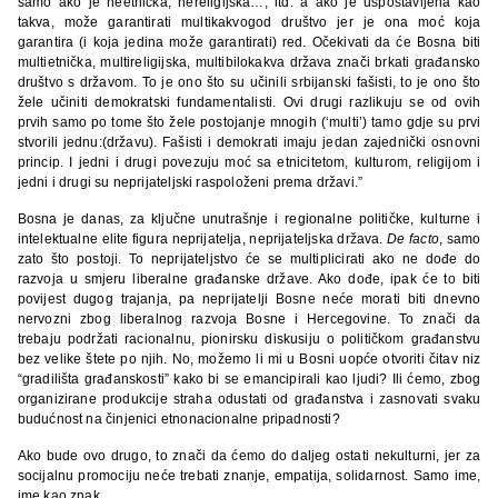
samo ako je neetnička, nereligijska…, itd. a ako je uspostavljena kao
takva, može garantirati multikakvogod društvo jer je ona moć koja
garantira (i koja jedina može garantirati) red. Očekivati da će Bosna biti
multietnička, multireligijska, multibilokakva država znači brkati građansko
društvo s državom. To je ono što su učinili srbijanski fašisti, to je ono što
žele učiniti demokratski fundamentalisti. Ovi drugi razlikuju se od ovih
prvih samo po tome što žele postojanje mnogih (‘multi’) tamo gdje su prvi
stvorili jednu:(državu). Fašisti i demokrati imaju jedan zajednički osnovni
princip. I jedni i drugi povezuju moć sa etnicitetom, kulturom, religijom i
jedni i drugi su neprijateljski raspoloženi prema državi.”
Bosna je danas, za ključne unutrašnje i regionalne političke, kulturne i
intelektualne elite figura neprijatelja, neprijateljska država.
De facto
, samo
zato što postoji. To neprijateljstvo će se multiplicirati ako ne dođe do
razvoja u smjeru liberalne građanske države. Ako dođe, ipak će to biti
povijest dugog trajanja, pa neprijatelji Bosne neće morati biti dnevno
nervozni zbog liberalnog razvoja Bosne i Hercegovine. To znači da
trebaju podržati racionalnu, pionirsku diskusiju o političkom građanstvu
bez velike štete po njih. No, možemo li mi u Bosni uopće otvoriti čitav niz
“gradilišta građanskosti” kako bi se emancipirali kao ljudi? Ili ćemo, zbog
organizirane produkcije straha odustati od građanstva i zasnovati svaku
budućnost na činjenici etnonacionalne pripadnosti?
Ako bude ovo drugo, to znači da ćemo do daljeg ostati nekulturni, jer za
socijalnu promociju neće trebati znanje, empatija, solidarnost. Samo ime,
ime kao znak.