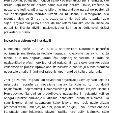
Hercegovinu, povijesno moguću samo kao mehanički zbir tri entiteta, kao
državu koja može biti država samo ako nije država. Dakle, krećemo sa
neuzorane ledine, ništa što je bilo prije integrativne naravi ne postoji ali
sve dezintegrativno moramo uvažiti da bi Bosna i Hercegovina bila
moguća. Men’ se čini da je to bezobrazno. No, baš tako je sada i zato
slijedi argumentacija koja hoće da bar relativizira ako već ne može da
porazi tu tiraniju divljih nacionalizama koji su u dejtonskoj državi
prevedeni u pravo.
Inovacije u dejtonskoj instalaciji
U nedjelju uveče, 23. 12. 2018. u sarajevskom Narodnom pozorištu
održana je manifestacija dodjele nagrada inovativnim nastavnicima. Za
mene je to bio događaj dana, čak događaj sa velikim D, kada se
nastavničkoj profesiji kao jednoj od najvažnijih za svako društvo, odala
veličanstvena počast, upravo ono što nastavnici zaslužuju a tako hronično
nedostaje u našoj infantilnoj zajednici operiranoj od kulture priznanja.
Zasluge za ovaj Događaj idu nevladinoj organizaciji
Step by step
koja je i
ustanovila nagradu za inovativne nastavnike koju su tu noć dobili
najmaštovitiji, najkreativniji i najposvećeniji, iz različitih krajeva Bosne i
Hercegovine. Na bini su prodefilovale nastavnice i nastavnici koji su
obogatili prakse edukacije u vrtićima, osnovnim i srednjim školama. Bio
sam iskreno dirnut spoznajom kako istovremeno, dok nacionalizam
proizvodi “zemlju mržnje”, na bini, jedni do drugih, u činu profesionalne i
transnacionalne lojalnosti, slaveći razliku kao oblik jedinstva stoje