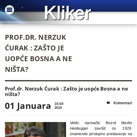
PROF.DR. NERZUK
ĆURAK : ZAŠTO JE
UOPĆE BOSNA A NE
NIŠTA?
Prof.dr. Nerzuk Ćurak : Zašto je uopće Bosna a ne
ništa?
01 Januara
Komentari

15:58
2019
Veliki njemački filozof Martin
Heidegger završit će 1929.
znamenito pristupno predavanje na