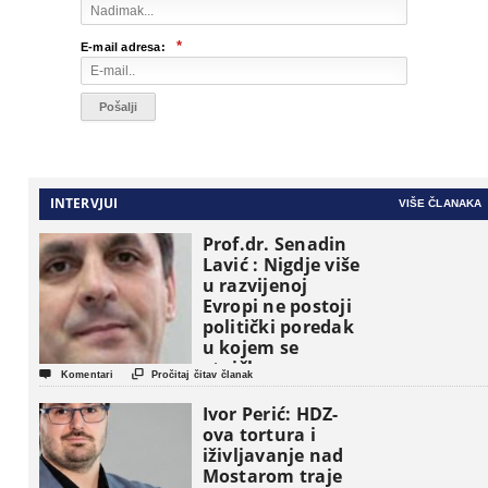
*
E-mail adresa:
INTERVJUI
VIŠE ČLANAKA
Prof.dr. Senadin
Lavić : Nigdje više
u razvijenoj
Evropi ne postoji
politički poredak
u kojem se
etničke grupe


Komentari
Pročitaj čitav članak
pojavljuju kao
osnovne
Ivor Perić: HDZ-
političke jedinice
ova tortura i
iživljavanje nad
Mostarom traje