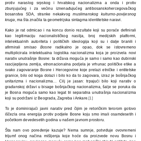
protiv naraslog srpskog i hrvatskog nacionalizma a onda i protiv
zbunjujućeg i za većinu iznenađujućeg antibosanskohercegovačkog
bosanstva SDA, stranke nekakvog
muslimanskog kulturno-povijesnog
kruga
, ma šta značila ta geometrijska sintagma identitetske naravi.
Kako je rat odmicao i na koncu donio rezultate koji su poraće definirali
kao legitimaciju nacionalističkog nasilja, broj medijskih platformi,
intelektualnih autoriteta i političkih ideologija koji su i dalje branili i
afirmirali
smisao Bosne
radikalno je opao, dok se istovremeno
multiplicirala intelektualna logistika nacionalizma koja je proizvela novi
narativ unutrašnje Bosne: ta država moguća je samo i samo kao dubinski
rascijepljena zemlja, etnonacionalna podjela je vrhunac političke etike a
svako zagovaranje Bosne i Hercegovine koje prelazi etničke i entitetske
granice, bilo od koga dolazi i bilo ko da to zagovara, izraz je bošnjačkog
unitarizma i nacionalizma… Cilj je jasan: trpajući bilo koji narativ o
građanskoj državi u bisage bošnjačkog nacionalizma, šalje se poruka da
je Bosna moguća samo kao legat tri separatna unutrašnja nacionalizma
koji su podržani iz Beograda, Zagreba i Ankare.
[1]
To je dominirajući javni narativ pred čijim je retoričkim terorom gotovo
iščezla ona energija protiv podjele Bosne koju smo imali osamdesetih i
početkom devedesetih godina u našem javnom prostoru.
Šta nam ovo poređenje kazuje? Nema sumnje, potvrđuje ovovremeni
trijumf onog načina mišljenja koje hoće da proizvede novu Bosnu i