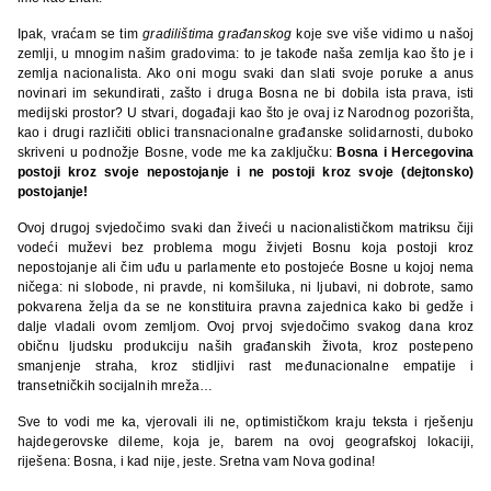
Ipak, vraćam se tim
gradilištima građanskog
koje sve više vidimo u našoj
zemlji, u mnogim našim gradovima: to je takođe naša zemlja kao što je i
zemlja nacionalista. Ako oni mogu svaki dan slati svoje poruke a anus
novinari im sekundirati, zašto i druga Bosna ne bi dobila ista prava, isti
medijski prostor? U stvari, događaji kao što je ovaj iz Narodnog pozorišta,
kao i drugi različiti oblici transnacionalne građanske solidarnosti, duboko
skriveni u podnožje Bosne, vode me ka zaključku:
Bosna i Hercegovina
postoji kroz svoje nepostojanje i ne postoji kroz svoje (dejtonsko)
postojanje!
Ovoj drugoj svjedočimo svaki dan živeći u nacionalističkom matriksu čiji
vodeći muževi bez problema mogu živjeti Bosnu koja postoji kroz
nepostojanje ali čim uđu u parlamente eto postojeće Bosne u kojoj nema
ničega: ni slobode, ni pravde, ni komšiluka, ni ljubavi, ni dobrote, samo
pokvarena želja da se ne konstituira pravna zajednica kako bi gedže i
dalje vladali ovom zemljom. Ovoj prvoj svjedočimo svakog dana kroz
običnu ljudsku produkciju naših građanskih života, kroz postepeno
smanjenje straha, kroz stidljivi rast međunacionalne empatije i
transetničkih socijalnih mreža…
Sve to vodi me ka, vjerovali ili ne, optimističkom kraju teksta i rješenju
hajdegerovske dileme, koja je, barem na ovoj geografskoj lokaciji,
riješena: Bosna, i kad nije, jeste. Sretna vam Nova godina!