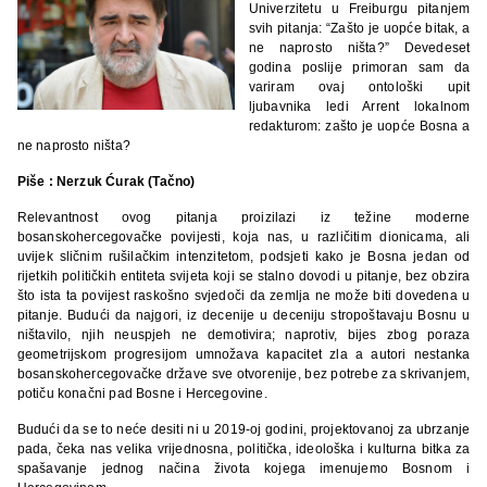
Univerzitetu u Freiburgu pitanjem
svih pitanja: “Zašto je uopće bitak, a
ne naprosto ništa?” Devedeset
godina poslije primoran sam da
variram ovaj ontološki upit
ljubavnika ledi Arrent lokalnom
redakturom: zašto je uopće Bosna a
ne naprosto ništa?
Piše : Nerzuk Ćurak (Tačno)
Relevantnost ovog pitanja proizilazi iz težine moderne
bosanskohercegovačke povijesti, koja nas, u različitim dionicama, ali
uvijek sličnim rušilačkim intenzitetom, podsjeti kako je Bosna jedan od
rijetkih političkih entiteta svijeta koji se stalno dovodi u pitanje, bez obzira
što ista ta povijest raskošno svjedoči da zemlja ne može biti dovedena u
pitanje. Budući da najgori, iz decenije u deceniju stropoštavaju Bosnu u
ništavilo, njih neuspjeh ne demotivira; naprotiv, bijes zbog poraza
geometrijskom progresijom umnožava kapacitet zla a autori nestanka
bosanskohercegovačke države sve otvorenije, bez potrebe za skrivanjem,
potiču konačni pad Bosne i Hercegovine.
Budući da se to neće desiti ni u 2019-oj godini, projektovanoj za ubrzanje
pada, čeka nas velika vrijednosna, politička, ideološka i kulturna bitka za
spašavanje jednog načina života kojega imenujemo Bosnom i