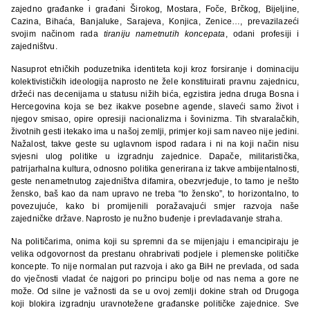
zajedno građanke i građani Širokog, Mostara, Foče, Brčkog, Bijeljine,
Cazina, Bihaća, Banjaluke, Sarajeva, Konjica, Zenice…, prevazilazeći
svojim načinom rada
tiraniju nametnutih koncepata
, odani profesiji i
zajedništvu.
Nasuprot etničkih poduzetnika identiteta koji kroz forsiranje i dominaciju
kolektivističkih ideologija naprosto ne žele konstituirati pravnu zajednicu,
držeći nas decenijama u statusu nižih bića, egzistira jedna druga Bosna i
Hercegovina koja se bez ikakve posebne agende, slaveći samo život i
njegov smisao, opire opresiji nacionalizma i šovinizma. Tih stvaralačkih,
životnih gesti itekako ima u našoj zemlji, primjer koji sam naveo nije jedini.
Nažalost, takve geste su uglavnom ispod radara i ni na koji način nisu
svjesni ulog politike u izgradnju zajednice. Dapače, militaristička,
patrijarhalna kultura, odnosno politika generirana iz takve ambijentalnosti,
geste nenametnutog zajedništva difamira, obezvrjeđuje, to tamo je nešto
žensko, baš kao da nam upravo ne treba “to žensko”, to horizontalno, to
povezujuće, kako bi promijenili poražavajući smjer razvoja naše
zajedničke države. Naprosto je nužno buđenje i prevladavanje straha.
Na političarima, onima koji su spremni da se mijenjaju i emancipiraju je
velika odgovornost da prestanu ohrabrivati podjele i plemenske političke
koncepte. To nije normalan put razvoja i ako ga BiH ne prevlada, od sada
do vječnosti vladat će najgori po principu bolje od nas nema a gore ne
može. Od silne je važnosti da se u ovoj zemlji dokine strah od Drugoga
koji blokira izgradnju uravnotežene građanske političke zajednice. Sve