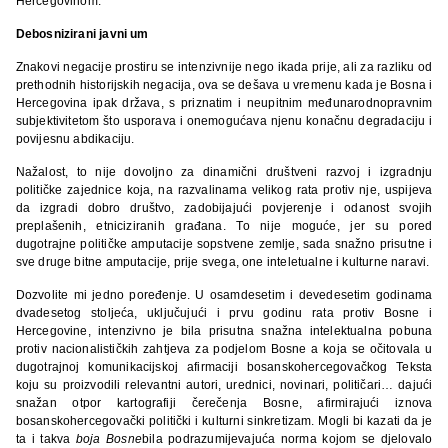
Hercegovinom.
Debosnizirani javni um
Znakovi negacije prostiru se intenzivnije nego ikada prije, ali za razliku od
prethodnih historijskih negacija, ova se dešava u vremenu kada je Bosna i
Hercegovina ipak država, s priznatim i neupitnim međunarodnopravnim
subjektivitetom što usporava i onemogućava njenu konačnu degradaciju i
povijesnu abdikaciju.
Nažalost, to nije dovoljno za dinamični društveni razvoj i izgradnju
političke zajednice koja, na razvalinama velikog rata protiv nje, uspijeva
da izgradi dobro društvo, zadobijajući povjerenje i odanost svojih
preplašenih, etniciziranih građana. To nije moguće, jer su pored
dugotrajne političke amputacije sopstvene zemlje, sada snažno prisutne i
sve druge bitne amputacije, prije svega, one inteletualne i kulturne naravi.
Dozvolite mi jedno poređenje. U osamdesetim i devedesetim godinama
dvadesetog stoljeća, uključujući i prvu godinu rata protiv Bosne i
Hercegovine, intenzivno je bila prisutna snažna intelektualna pobuna
protiv nacionalističkih zahtjeva za podjelom Bosne a koja se očitovala u
dugotrajnoj komunikacijskoj afirmaciji bosanskohercegovačkog Teksta
koju su proizvodili relevantni autori, urednici, novinari, političari… dajući
snažan otpor kartografiji čerečenja Bosne, afirmirajući iznova
bosanskohercegovački politički i kulturni sinkretizam. Mogli bi kazati da je
ta i takva
boja Bosne
bila podrazumijevajuća norma kojom se djelovalo