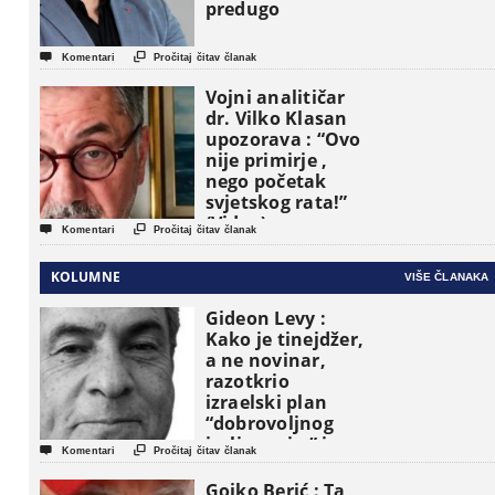
predugo


Komentari
Pročitaj čitav članak
Vojni analitičar
dr. Vilko Klasan
upozorava : “Ovo
nije primirje ,
nego početak
svjetskog rata!”
(Video)


Komentari
Pročitaj čitav članak
KOLUMNE
VIŠE ČLANAKA
Gideon Levy :
Kako je tinejdžer,
a ne novinar,
razotkrio
izraelski plan
“dobrovoljnog
iseljavanja ” iz


Komentari
Pročitaj čitav članak
Gaze
Gojko Berić : Ta