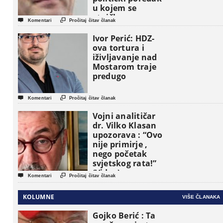
u kojem se
etničke grupe


Komentari
Pročitaj čitav članak
pojavljuju kao
osnovne
Ivor Perić: HDZ-
političke jedinice
ova tortura i
iživljavanje nad
Mostarom traje
predugo


Komentari
Pročitaj čitav članak
Vojni analitičar
dr. Vilko Klasan
upozorava : “Ovo
nije primirje ,
nego početak
svjetskog rata!”
(Video)


Komentari
Pročitaj čitav članak
KOLUMNE
VIŠE ČLANAKA
Gojko Berić : Ta