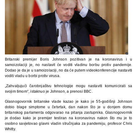
Britanski premijer Boris Johnson pozitivan je na koronavirus i u
samoizolaciji je, no nastavit će voditi vladinu borbu protiv pandemije.
Dodao je da je u samoizolaciji, no da će putem videokonferencije nastaviti
voditi vladu u borbi protiv virusa.
„Zahvaljujući čarobnjaštvu tehnologije mogu nastaviti komunicirati sa
svojim timom“, istaknuo je Johnson, a prenosi BBC.
Glasnogovornik britanske vlade kazao je kako je 55-godišnji Johnson
dobio blage simptome u četvrtak, dan nakon što je u donjem domu
britanskog parlamenta odgovarao na pitanja zastupnika. Glasnogovornik
je dodao kako je premijer testiran na koronavirus nakon što mu je to
osobno savjetovao glavni vladin stručnjaka za pandemiju, profesor Chris
Whitty.