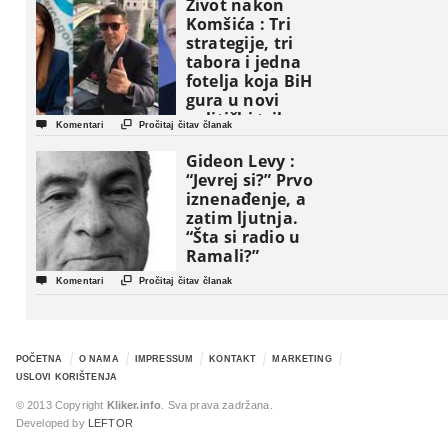
Život nakon
Komšića : Tri
strategije, tri
tabora i jedna
fotelja koja BiH
gura u novi
politički triler


Komentari
Pročitaj čitav članak
Gideon Levy :
“Jevrej si?” Prvo
iznenađenje, a
zatim ljutnja.
“Šta si radio u
Ramali?”


Komentari
Pročitaj čitav članak
POČETNA
O NAMA
IMPRESSUM
KONTAKT
MARKETING
USLOVI KORIŠTENJA
© 2013 Copyright
Kliker.info
. Sva prava zadržana.
Developed by
LEFTOR