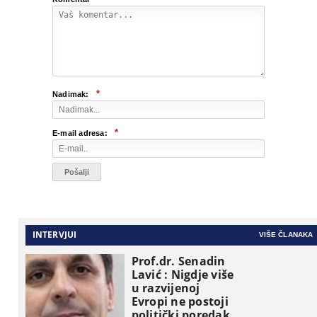
*
Nadimak:
*
E-mail adresa:
INTERVJUI
VIŠE ČLANAKA
Prof.dr. Senadin
Lavić : Nigdje više
u razvijenoj
Evropi ne postoji
politički poredak