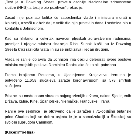
„Test je u Downing Streetu provelo osoblje Nacionalne zdravstvene
službe (NHS), a test je bio pozitivan“, rekao je.
Zasad nije poznato koliko će zaposlenika vlade i ministara morati u
izolaciju, uzevši u obzir da je velik dio njih proteklih dana i sedmica bio u
kontaktu s Johnsonom.
Kad su Britanci u četvrtak navečer pljeskali zdravstvenim radnicima,
premijer i njegov ministar financija Rishi Sunak izašli su iz Downing
Streeta kroz različita vrata i nisu se približavali jedan drugom.
Vlada je ranije objavila da Johnson ima opciju delegirati svoje poslove
ministru vanjskih poslova Dominicu Raabu ako će to biti potrebno.
Prema brojkama Reutersa, u Ujedinjenom Kraljevstvu trenutno je
potvrđeno 11,658 slučajeva zaraze koronavirusom, sa 578 smrtnih
slučajeva.
Britanci su među osam virusom najpogođenijih država, nakon Sjedinjenih
Država, Italije, Kine, Španjolske, Njemačke, Francuske i Irana.
Ranije ove sedmice je otkriveno da je zaražen i 71-godišnji britanski
princ Charles koji se dobro osjeća te je u samoizolaciji u Škotskoj sa
svojom suprugom Camillom.
(Kliker.info-Hina)