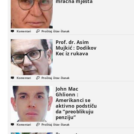
mračna mjesta


Komentari
Pročitaj čitav članak
Prof. dr. Asim
Mujkić : Dodikov
Kec iz rukava


Komentari
Pročitaj čitav članak
John Mac
Ghlionn :
Amerikanci se
aktivno podstiču
da “preoblikuju
penziju”


Komentari
Pročitaj čitav članak