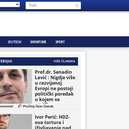
Translate
SCI/TECH
SHOWTIME
SPORT
TERVJUI
VIŠE ČLANAKA
Prof.dr. Senadin
Lavić : Nigdje više
u razvijenoj
Evropi ne postoji
politički poredak
u kojem se
etničke grupe

omentari
Pročitaj čitav članak
pojavljuju kao
osnovne političke
Ivor Perić: HDZ-
jedinice
ova tortura i
iživljavanje nad