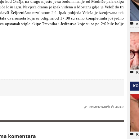
ju kod Orašja, na drugo mjesto je sa bodom manje od Modriče pala ekipa
uće lošu igru. Navjeća drama je ipak viđena u Mostaru gdje je Velež do tri
davši Željezničara rezultatom 2:1. Ipak pobjeda Veleža je izvojevana tek
ala dva susreta koja su odigrna od 17:00 su samo kompletirala još jedno
a opstanak stigle ekipe Travnika i Jedinstva koje su sa po 2:0 bile bolje

K

K
KO
✎
KOMENTARIŠI ČLANAK

K
ema komentara