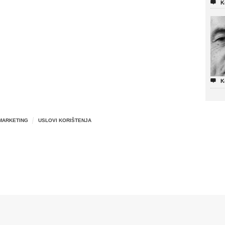

K

K
MARKETING
USLOVI KORIŠTENJA