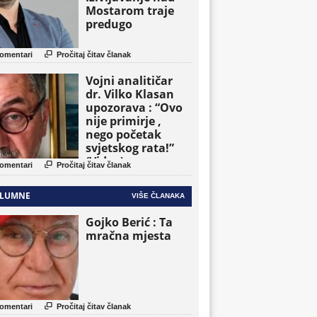
Mostarom traje
predugo

omentari
Pročitaj čitav članak
Vojni analitičar
dr. Vilko Klasan
upozorava : “Ovo
nije primirje ,
nego početak
svjetskog rata!”
(Video)

omentari
Pročitaj čitav članak
LUMNE
VIŠE ČLANAKA
Gojko Berić : Ta
mračna mjesta

omentari
Pročitaj čitav članak