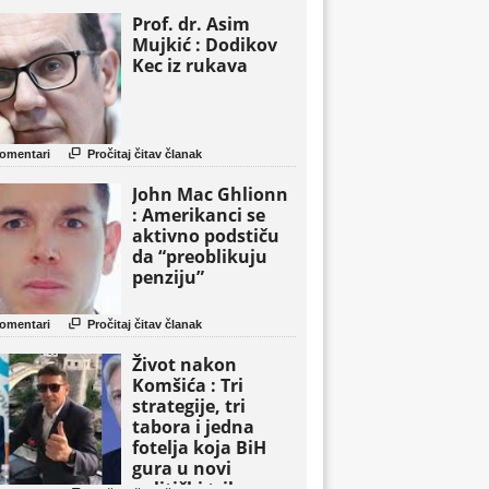
Prof. dr. Asim
Mujkić : Dodikov
Kec iz rukava

omentari
Pročitaj čitav članak
John Mac Ghlionn
: Amerikanci se
aktivno podstiču
da “preoblikuju
penziju”

omentari
Pročitaj čitav članak
Život nakon
Komšića : Tri
strategije, tri
tabora i jedna
fotelja koja BiH
gura u novi