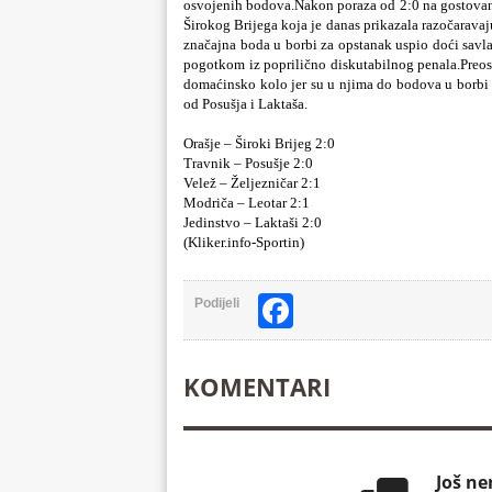
osvojenih bodova.Nakon poraza od 2:0 na gostovan
Širokog Brijega koja je danas prikazala razočaravaj
značajna boda u borbi za opstanak uspio doći savla
pogotkom iz poprilično diskutabilnog penala.Preost
domaćinsko kolo jer su u njima do bodova u borbi z
od Posušja i Laktaša.
Orašje – Široki Brijeg 2:0
Travnik – Posušje 2:0
Velež – Željezničar 2:1
Modriča – Leotar 2:1
Jedinstvo – Laktaši 2:0
(Kliker.info-Sportin)
Facebook
Podijeli
KOMENTARI
Još n