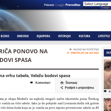
Powered by
BIZNIS
DNEVNIK
DIJASPORA
INTERVJUI
KULTURA
LIFESTYLE
ODRIČA PONOVO NA
⌂
NAZAD NA POČETNU
IN

PRETPLATI SE NA RSS
DOVI SPASA
 na vrhu tabele, Veležu bodovi spasa
Komentari
Štampaj


Podijeli s prijateljima


K
ma je ekipa Modriče na najbolji mogući način iskoristila poraz Širokog
vratila na čelo tabele.
Iako je do pobjede nad Leotarom došla tek golom
 vrlo bitna boda koja su je vratila na prvo mjesto prvenstvene tabele sa 49