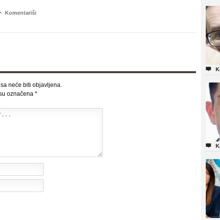

Komentariši

K
sa neće biti objavljena.
 su označena
*

K