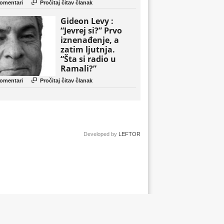
politički triler

omentari
Pročitaj čitav članak
Gideon Levy :
“Jevrej si?” Prvo
iznenađenje, a
zatim ljutnja.
“Šta si radio u
Ramali?”

omentari
Pročitaj čitav članak
Developed by
LEFTOR