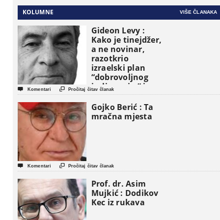
KOLUMNE
VIŠE ČLANAKA
Gideon Levy :
Kako je tinejdžer,
a ne novinar,
razotkrio
izraelski plan
“dobrovoljnog
iseljavanja ” iz


Komentari
Pročitaj čitav članak
Gaze
Gojko Berić : Ta
mračna mjesta


Komentari
Pročitaj čitav članak
Prof. dr. Asim
Mujkić : Dodikov
Kec iz rukava