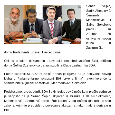
Senad Šepić,
Sadik Ahmetović,
Šemsudin
Mehmedović i
Salko Sokolović
predali su
zahtjev za
osnivanje novog
kluba u
Zastupničkom
domu Parlamenta Bosne i Hercegovine.
Oni su u istom dokumentu obavijestili predsjedavajućeg Zastupničkog
doma Šefika Džaferovića da su istupili iz Kluba zastupnika SDA.
Potpredsjednik SDA Safet Softić danas je izjavio da je osnivanje novog
kluba u Parlamentarnoj skupštini BiH ‘crvena linija’ nakon koje će iz
stranke biti isključeni Ahmetović, Mehmedović i Sokolović.
Podsjećamo, predsjednik SDA Bakir Izetbegović početkom prošle sedmice
je saopštio da je Senad Šepić isključen iz stranke, a da su Sokolović,
Mehmedović i Ahmetović dobili ‘žuti karton’ zbog načina glasanja o setu
zakona kojim je predviđeno povećanje akciza na naftu i naftne derivate u
BiH.