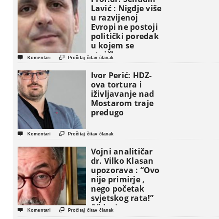
Lavić : Nigdje više
u razvijenoj
Evropi ne postoji
politički poredak
u kojem se
etničke grupe


Komentari
Pročitaj čitav članak
pojavljuju kao
osnovne
Ivor Perić: HDZ-
političke jedinice
ova tortura i
iživljavanje nad
Mostarom traje
predugo


Komentari
Pročitaj čitav članak
Vojni analitičar
dr. Vilko Klasan
upozorava : “Ovo
nije primirje ,
nego početak
svjetskog rata!”
(Video)


Komentari
Pročitaj čitav članak