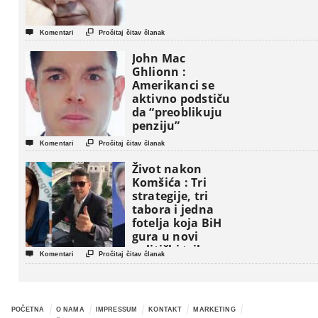


Komentari
Pročitaj čitav članak
John Mac
Ghlionn :
Amerikanci se
aktivno podstiču
da “preoblikuju
penziju”


Komentari
Pročitaj čitav članak
Život nakon
Komšića : Tri
strategije, tri
tabora i jedna
fotelja koja BiH
gura u novi
politički triler


Komentari
Pročitaj čitav članak
POČETNA
O NAMA
IMPRESSUM
KONTAKT
MARKETING