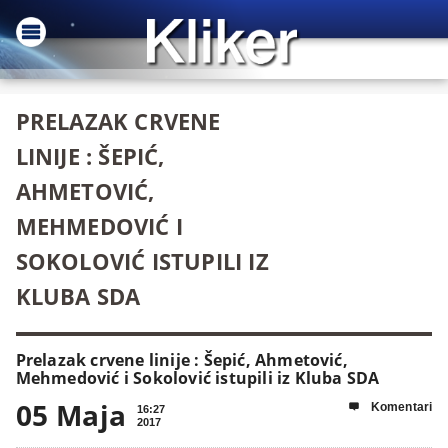
PRELAZAK CRVENE
LINIJE : ŠEPIĆ,
AHMETOVIĆ,
MEHMEDOVIĆ I
SOKOLOVIĆ ISTUPILI IZ
KLUBA SDA
Prelazak crvene linije : Šepić, Ahmetović,
Mehmedović i Sokolović istupili iz Kluba SDA
05 Maja
Komentari

16:27
2017