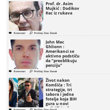
Prof. dr. Asim
Mujkić : Dodikov
Kec iz rukava


Komentari
Pročitaj čitav članak
John Mac
Ghlionn :
Amerikanci se
aktivno podstiču
da “preoblikuju
penziju”


Komentari
Pročitaj čitav članak
Život nakon
Komšića : Tri
strategije, tri
tabora i jedna
fotelja koja BiH
gura u novi
politički triler


Komentari
Pročitaj čitav članak