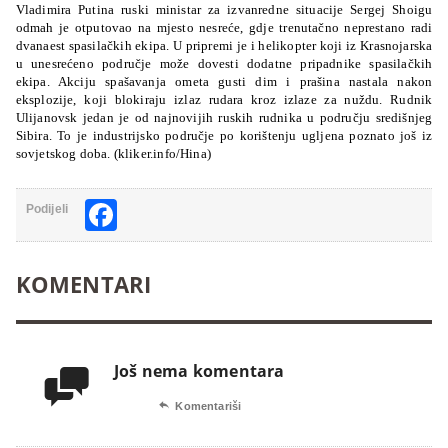
Vladimira Putina ruski ministar za izvanredne situacije Sergej Shoigu
odmah je otputovao na mjesto nesreće, gdje trenutačno neprestano radi
dvanaest spasilačkih ekipa. U pripremi je i helikopter koji iz Krasnojarska
u unesrećeno područje može dovesti dodatne pripadnike spasilačkih
ekipa. Akciju spašavanja ometa gusti dim i prašina nastala nakon
eksplozije, koji blokiraju izlaz rudara kroz izlaze za nuždu. Rudnik
Ulijanovsk jedan je od najnovijih ruskih rudnika u području središnjeg
Sibira. To je industrijsko područje po korištenju ugljena poznato još iz
sovjetskog doba. (kliker.info/Hina)
Facebook
Podijeli
KOMENTARI
Još nema komentara


Komentariši