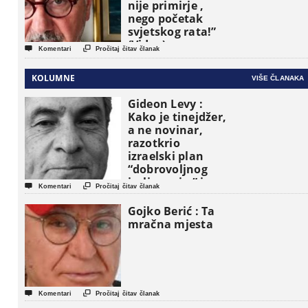
nije primirje ,
nego početak
svjetskog rata!”
(Video)


Komentari
Pročitaj čitav članak
KOLUMNE
VIŠE ČLANAKA
Gideon Levy :
Kako je tinejdžer,
a ne novinar,
razotkrio
izraelski plan
“dobrovoljnog
iseljavanja ” iz


Komentari
Pročitaj čitav članak
Gaze
Gojko Berić : Ta
mračna mjesta


Komentari
Pročitaj čitav članak