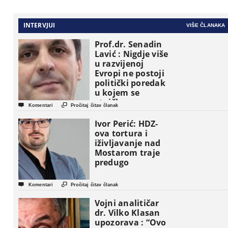
INTERVJUI
VIŠE ČLANAKA
Prof.dr. Senadin
Lavić : Nigdje više
u razvijenoj
Evropi ne postoji
politički poredak
u kojem se
etničke grupe


Komentari
Pročitaj čitav članak
pojavljuju kao
osnovne
Ivor Perić: HDZ-
političke jedinice
ova tortura i
iživljavanje nad
Mostarom traje
predugo


Komentari
Pročitaj čitav članak
Vojni analitičar
dr. Vilko Klasan
upozorava : “Ovo