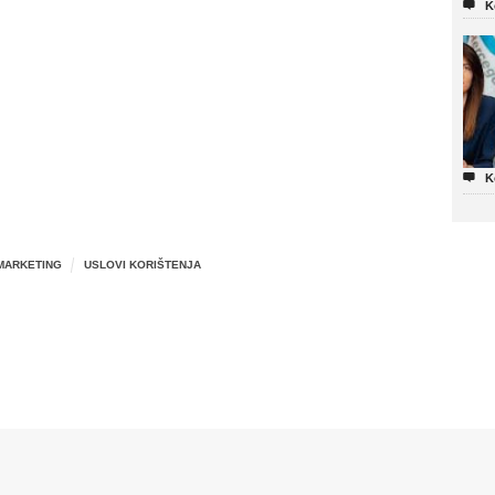

K

K
MARKETING
USLOVI KORIŠTENJA