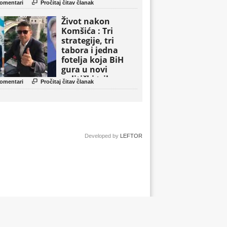

omentari
Pročitaj čitav članak
Život nakon
Komšića : Tri
strategije, tri
tabora i jedna
fotelja koja BiH
gura u novi
politički triler

omentari
Pročitaj čitav članak
Developed by
LEFTOR