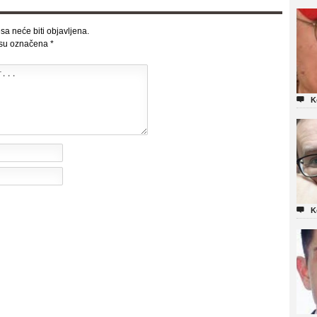
sa neće biti objavljena.
 su označena
*

K

K