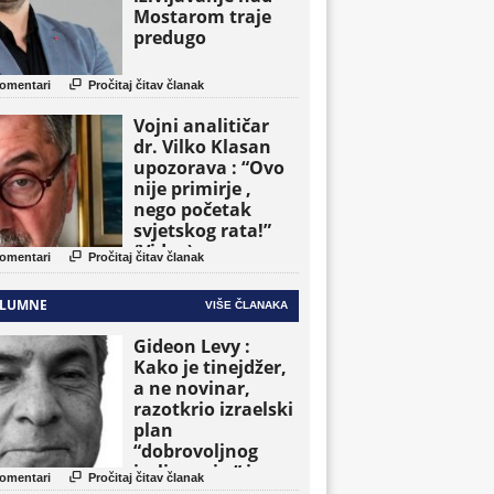
Mostarom traje
predugo

omentari
Pročitaj čitav članak
Vojni analitičar
dr. Vilko Klasan
upozorava : “Ovo
nije primirje ,
nego početak
svjetskog rata!”
(Video)

omentari
Pročitaj čitav članak
LUMNE
VIŠE ČLANAKA
Gideon Levy :
Kako je tinejdžer,
a ne novinar,
razotkrio izraelski
plan
“dobrovoljnog
iseljavanja ” iz

omentari
Pročitaj čitav članak
Gaze