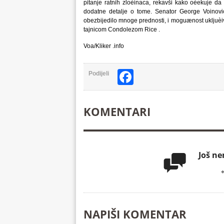
pitanje ratnih zloèinaca, rekavši kako oèekuje d
dodatne detalje o tome. Senator George Voinovic
obezbijedilo mnoge prednosti, i moguænost ukljuè
tajnicom Condolezom Rice .
Voa/Kliker .info
Facebook
Podijeli
KOMENTARI
Još n

NAPIŠI KOMENTAR