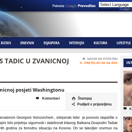
Powered by
BIZNIS
DNEVNIK
DIJASPORA
INTERVJUI
KULTURA
LIFESTYLE
IS TADIC U ZVANICNOJ
⌂
NAZAD NA POČETNU
IN

PRETPLATI SE NA RSS
vanicnoj posjeti Washingtonu
Komentari
Štampaj


Podijeli s prijateljima


K
natorom Georgom Voinovichem , srbijanski lider je ponovio stajalište o
ni bilo prijetnja sigurnosti i stabilnosti èitavog Balkana.Gospodin Tadiæ
0-tih godina za trenutnu situaciju na Kosovu. On se takodjer osvrnuo na