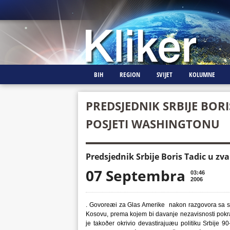
BIH
REGION
SVIJET
KOLUMNE
PREDSJEDNIK SRBIJE BOR
POSJETI WASHINGTONU
Predsjednik Srbije Boris Tadic u z
07 Septembra
03:46
2006
. Govoreæi za Glas Amerike nakon razgovora sa se
Kosovu, prema kojem bi davanje nezavisnosti pokraji
je takoðer okrivio devastirajuæu politiku Srbije 9