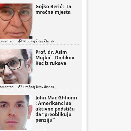
Gojko Berić : Ta
mračna mjesta

omentari
Pročitaj čitav članak
Prof. dr. Asim
Mujkić : Dodikov
Kec iz rukava

omentari
Pročitaj čitav članak
John Mac Ghlionn
: Amerikanci se
aktivno podstiču
da “preoblikuju
penziju”