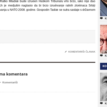
a Ratko Mladiæ bude izruèen Haškom Tribunalu vrlo brzo, iako nije dao
h je medjutim naglasio da bi brzo izruèivanje ratnih zloèinaca Srbiji
ivanja u NATO 2008. godine. Gospodin Tadiæ se sutra sastaje s državnom

K
✎
KOMENTARIŠI ČLANAK

K
KO
ema komentara

Komentariši

K