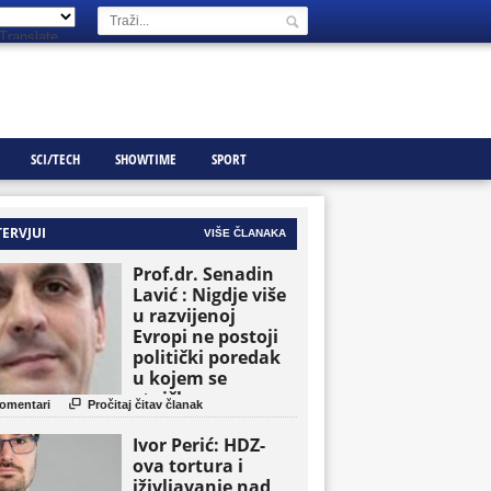
Translate
SCI/TECH
SHOWTIME
SPORT
TERVJUI
VIŠE ČLANAKA
Prof.dr. Senadin
Lavić : Nigdje više
u razvijenoj
Evropi ne postoji
politički poredak
u kojem se
etničke grupe

omentari
Pročitaj čitav članak
pojavljuju kao
osnovne političke
Ivor Perić: HDZ-
jedinice
ova tortura i
iživljavanje nad