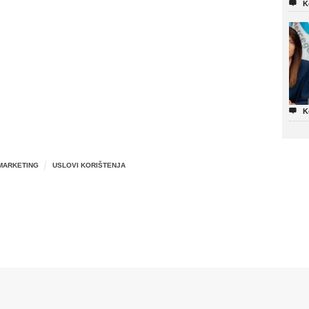

K

K
MARKETING
USLOVI KORIŠTENJA