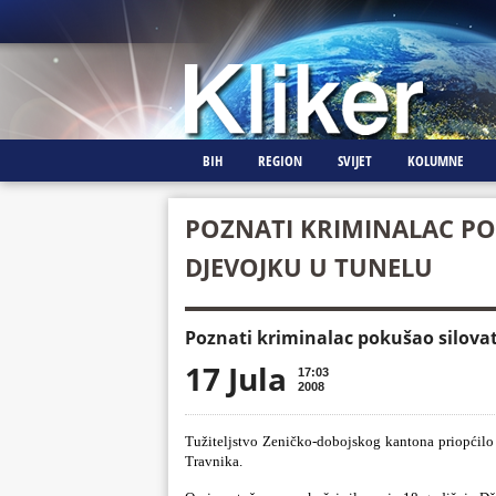
BIH
REGION
SVIJET
KOLUMNE
POZNATI KRIMINALAC PO
DJEVOJKU U TUNELU
Poznati kriminalac pokušao silovat
17 Jula
17:03
2008
Tužiteljstvo Zeničko-dobojskog kantona priopćilo j
Travnika.