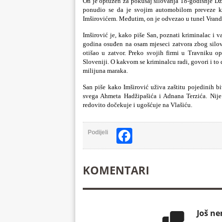
On je optužen za pokušaj silovanja 18-godišnje Dž.I
ponudio se da je svojim automobilom preveze kuć
Imširovićem. Međutim, on je odvezao u tunel Vranduk 
Imširović je, kako piše San, poznati kriminalac i v
godina osuđen na osam mjeseci zatvora zbog silov
otišao u zatvor. Preko svojih firmi u Travniku o
Sloveniji. O kakvom se kriminalcu radi, govori i to
milijuna maraka.
San piše kako Imširović uživa zaštitu pojedinih bi
svega Ahmeta Hadžipašića i Adnana Terzića. Nije 
redovito dočekuje i ugošćuje na Vlašiću.
Facebook
Podijeli
KOMENTARI
Još n
