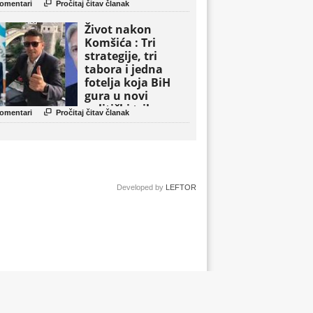

omentari
Pročitaj čitav članak
Život nakon
Komšića : Tri
strategije, tri
tabora i jedna
fotelja koja BiH
gura u novi
politički triler

omentari
Pročitaj čitav članak
Developed by
LEFTOR