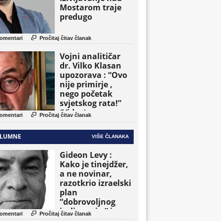
Mostarom traje
predugo

omentari
Pročitaj čitav članak
Vojni analitičar
dr. Vilko Klasan
upozorava : “Ovo
nije primirje ,
nego početak
svjetskog rata!”
(Video)

omentari
Pročitaj čitav članak
LUMNE
VIŠE ČLANAKA
Gideon Levy :
Kako je tinejdžer,
a ne novinar,
razotkrio izraelski
plan
“dobrovoljnog
iseljavanja ” iz

omentari
Pročitaj čitav članak
Gaze