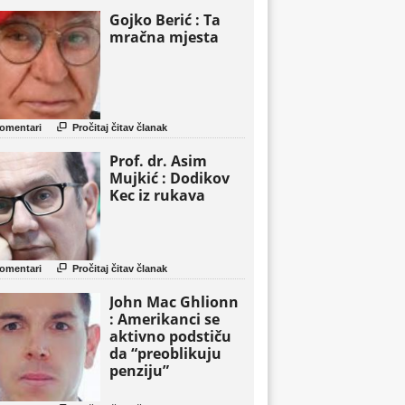
Gojko Berić : Ta
mračna mjesta

omentari
Pročitaj čitav članak
Prof. dr. Asim
Mujkić : Dodikov
Kec iz rukava

omentari
Pročitaj čitav članak
John Mac Ghlionn
: Amerikanci se
aktivno podstiču
da “preoblikuju
penziju”