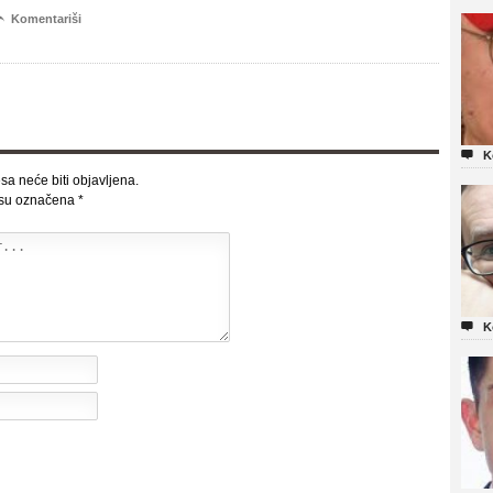

Komentariši

K
sa neće biti objavljena.
 su označena
*

K