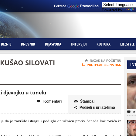
Powered by
BIZNIS
DNEVNIK
DIJASPORA
INTERVJUI
KULTURA
LIFESTYLE
KUŠAO SILOVATI
⌂
NAZAD NA POČETNU
IN

PRETPLATI SE NA RSS
i djevojku u tunelu
Komentari
Štampaj


Podijeli s prijateljima


K
e da je završilo istragu i podiglo optužnicu protiv Senada Imširovića iz