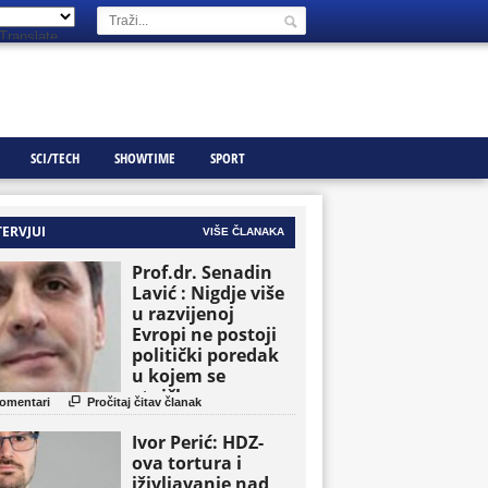
Translate
SCI/TECH
SHOWTIME
SPORT
TERVJUI
VIŠE ČLANAKA
Prof.dr. Senadin
Lavić : Nigdje više
u razvijenoj
Evropi ne postoji
politički poredak
u kojem se
etničke grupe

omentari
Pročitaj čitav članak
pojavljuju kao
osnovne političke
Ivor Perić: HDZ-
jedinice
ova tortura i
iživljavanje nad