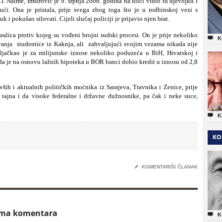
. Naime, Imširović je 9. srpnja 2006. godina na ulici vidio tu djevojku i
i. Ona je pristala, prije svega zbog toga što je u rodbinskoj vezi s
i pokušao silovati. Cijeli slučaj policiji je prijavio njen brat.
aralica protiv kojeg su vođeni brojni sudski procesi. On je prije nekoliko

K
anja studentice iz Kaknja, ali zahvaljujući svojim vezama nikada nije
pljačkao je za milijunske iznose nekoliko poduzeća u BiH, Hrvatskoj i
 da je na osnovu lažnih hipoteka u BOR banci dobio kredit u iznosu od 2,8
vših i aktualnih političkih moćnika iz Sarajeva, Travnika i Zenice, prije
tajna i da visoke federalne i državne dužnosnike, pa čak i neke suce,

K
KO
✎
KOMENTARIŠI ČLANAK
ema komentara

K