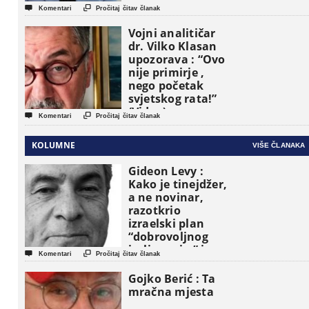


Komentari
Pročitaj čitav članak
Vojni analitičar
dr. Vilko Klasan
upozorava : “Ovo
nije primirje ,
nego početak
svjetskog rata!”
(Video)


Komentari
Pročitaj čitav članak
KOLUMNE
VIŠE ČLANAKA
Gideon Levy :
Kako je tinejdžer,
a ne novinar,
razotkrio
izraelski plan
“dobrovoljnog
iseljavanja ” iz


Komentari
Pročitaj čitav članak
Gaze
Gojko Berić : Ta
mračna mjesta