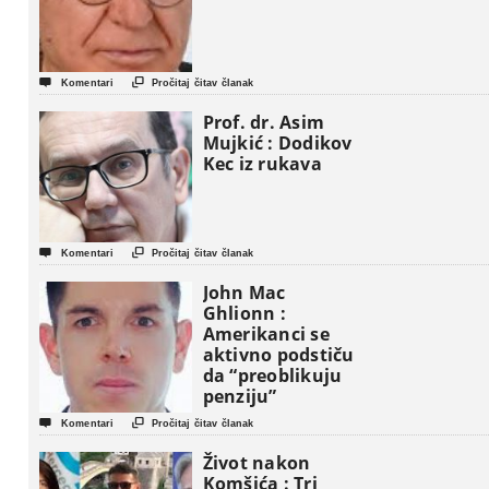


Komentari
Pročitaj čitav članak
Prof. dr. Asim
Mujkić : Dodikov
Kec iz rukava


Komentari
Pročitaj čitav članak
John Mac
Ghlionn :
Amerikanci se
aktivno podstiču
da “preoblikuju
penziju”


Komentari
Pročitaj čitav članak
Život nakon
Komšića : Tri