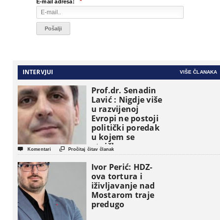
*
E-mail adresa:
INTERVJUI
VIŠE ČLANAKA
Prof.dr. Senadin
Lavić : Nigdje više
u razvijenoj
Evropi ne postoji
politički poredak
u kojem se
etničke grupe


Komentari
Pročitaj čitav članak
pojavljuju kao
osnovne
Ivor Perić: HDZ-
političke jedinice
ova tortura i
iživljavanje nad
Mostarom traje
predugo