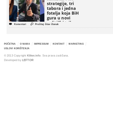
strategije, tri
tabora i jedna
fotelja koja BiH
gura u novi
politički triler


Komentari
Pročitaj čitav članak
POČETNA
O NAMA
IMPRESSUM
KONTAKT
MARKETING
USLOVI KORIŠTENJA
© 2013 Copyright
Kliker.info
. Sva prava zadržana.
Developed by
LEFTOR