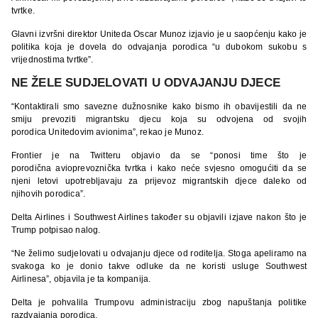
tvrtke.
Glavni izvršni direktor Uniteda Oscar Munoz izjavio je u saopćenju kako je
politika koja je dovela do odvajanja porodica “u dubokom sukobu s
vrijednostima tvrtke”.
NE ŽELE SUDJELOVATI U ODVAJANJU DJECE
“Kontaktirali smo savezne dužnosnike kako bismo ih obavijestili da ne
smiju prevoziti migrantsku djecu koja su odvojena od svojih
porodica Unitedovim avionima”, rekao je Munoz.
Frontier je na Twitteru objavio da se “ponosi time što je
porodična avioprevoznička tvrtka i kako neće svjesno omogućiti da se
njeni letovi upotrebljavaju za prijevoz migrantskih djece daleko od
njihovih porodica”.
Delta Airlines i Southwest Airlines također su objavili izjave nakon što je
Trump potpisao nalog.
“Ne želimo sudjelovati u odvajanju djece od roditelja. Stoga apeliramo na
svakoga ko je donio takve odluke da ne koristi usluge Southwest
Airlinesa”, objavila je ta kompanija.
Delta je pohvalila Trumpovu administraciju zbog napuštanja politike
razdvajanja porodica.