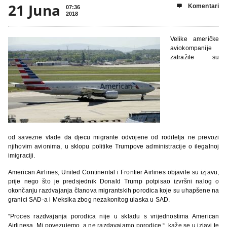
21 Juna
Komentari

07:36
2018
Velike američke
aviokompanije
zatražile su
od savezne vlade da djecu migrante odvojene od roditelja ne prevozi
njihovim avionima, u sklopu politike Trumpove administracije o ilegalnoj
imigraciji.
American Airlines, United Continental i Frontier Airlines objavile su izjavu,
prije nego što je predsjednik Donald Trump potpisao izvršni nalog o
okončanju razdvajanja članova migrantskih porodica koje su uhapšene na
granici SAD-a i Meksika zbog nezakonitog ulaska u SAD.
“Proces razdvajanja porodica nije u skladu s vrijednostima American
Airlinesa. Mi povezujemo, a ne razdavajamo porodice “, kaže se u izjavi te