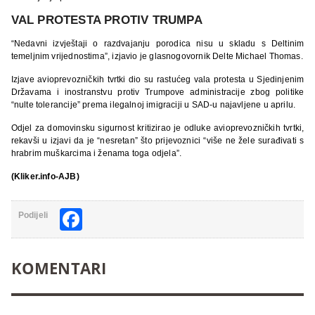
VAL PROTESTA PROTIV TRUMPA
“Nedavni izvještaji o razdvajanju porodica nisu u skladu s Deltinim
temeljnim vrijednostima”, izjavio je glasnogovornik Delte Michael Thomas.
Izjave avioprevozničkih tvrtki dio su rastućeg vala protesta u Sjedinjenim
Državama i inostranstvu protiv Trumpove administracije zbog politike
“nulte tolerancije” prema ilegalnoj imigraciji u SAD-u najavljene u aprilu.
Odjel za domovinsku sigurnost kritizirao je odluke avioprevozničkih tvrtki,
rekavši u izjavi da je “nesretan” što prijevoznici “više ne žele surađivati ​​s
hrabrim muškarcima i ženama toga odjela”.
(Kliker.info-AJB)
Facebook
Podijeli
KOMENTARI