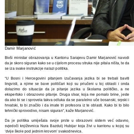
Damir Marjanović
Bivši ministar obrazovanja u Kantonu Sarajevu Damir Marjanović navodi
da je skoro siguran kako se u cijelom procesu struka nije pitala ništa, te da
se iza svake instrukcije nalazi politika.
“U Bosni i Hercegovini pitanjem izučavanja jezika bi se trebali baviti
lingvisti, a njime se bave političari koji su priučeni u toj oblasti i onda
dolazimo do situacije da je pitanje jezika u školama političko, a ne
ekspertsko i obrazovno pitanje. Druga stvar, koja me pomalo brine, jeste
da ako bi se i sprovela takva odluka da se paralelno uče bosanski, srpski i
hrvatski, to bi značilo i da imate tri profesora iz te oblasti. Kako bi to bilo
tehnički sprovodivo, nisam siguran”, kaže Marjanović.
Da je politika umiješala svoje prste u obrazovni sistem već odavno,
svjedoči književnica Nura Bazdulj Hubijar koja živi u kantonu u kojoj su
‘dvije škole pod jednim krovom’ svakodnevica.