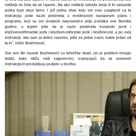
roditelji ne žele da se izjasne, šta ako roditelji zatraže dvije ili tri varijante
jezika koje stoje tamo. I još jedna stvar koju oni nisu usaglasili za tu
instrukciju jeste naziv predmeta u revidiranom nastavnom planu i
programu, koji su oni dostavili neposredno prije početka ove školske
godine, u kojem piše da je naziv predmeta bosanski jezik i
književnost/hrvatski jezik i književnost/srpski jezik i književnost, a po ovoj
instrukciji, ako sam ja dobro razumio, piše se jedan naziv, dakle jedan od
ta tri”, ističe Ibrahimović.
Sve ovo što navodi Ibrahimović su tehničke stvari, jer je problem mnogo
dublji, kako ističu naši sagovornici, ocjenjujući da se ovakvom
instrukcijom produbljuju podjele u društvu.