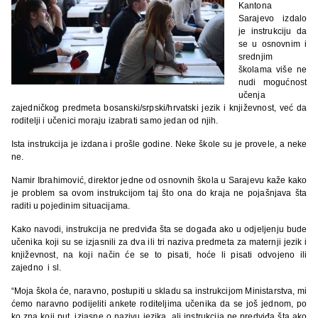
Kantona
Sarajevo izdalo
je instrukciju da
se u osnovnim i
srednjim
školama više ne
nudi mogućnost
učenja
zajedničkog predmeta bosanski/srpski/hrvatski jezik i književnost, već da
roditelji i učenici moraju izabrati samo jedan od njih.
Ista instrukcija je izdana i prošle godine. Neke škole su je provele, a neke
ne.
Namir Ibrahimović, direktor jedne od osnovnih škola u Sarajevu kaže kako
je problem sa ovom instrukcijom taj što ona do kraja ne pojašnjava šta
raditi u pojedinim situacijama.
Kako navodi, instrukcija ne predviđa šta se događa ako u odjeljenju bude
učenika koji su se izjasnili za dva ili tri naziva predmeta za maternji jezik i
književnost, na koji način će se to pisati, hoće li pisati odvojeno ili
zajedno i sl.
“Moja škola će, naravno, postupiti u skladu sa instrukcijom Ministarstva, mi
ćemo naravno podijeliti ankete roditeljima učenika da se još jednom, po
ko zna koji put, izjasne o nazivu jezika, ali instrukcija ne predviđa šta ako