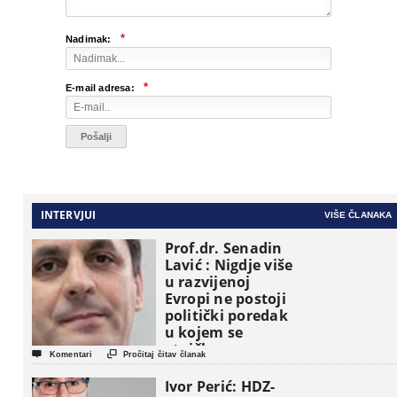
*
Nadimak:
*
E-mail adresa:
INTERVJUI
VIŠE ČLANAKA
Prof.dr. Senadin
Lavić : Nigdje više
u razvijenoj
Evropi ne postoji
politički poredak
u kojem se
etničke grupe


Komentari
Pročitaj čitav članak
pojavljuju kao
osnovne
Ivor Perić: HDZ-