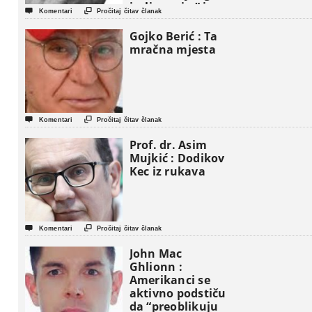
iseljavanja ” iz


Komentari
Pročitaj čitav članak
Gaze
Gojko Berić : Ta
mračna mjesta


Komentari
Pročitaj čitav članak
Prof. dr. Asim
Mujkić : Dodikov
Kec iz rukava


Komentari
Pročitaj čitav članak
John Mac
Ghlionn :
Amerikanci se
aktivno podstiču
da “preoblikuju