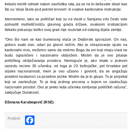
trebalo misliti odmah nakon završetka rata, pa se ne bi dešavale stvari kao
što su ‘dvije škole pod jednim krovom’ ili ovakve kantonalne instrukcije.
Istovremeno, iako se političari koji su na vlasti u Sarajevu vrlo često vole
pohvaliti multietičnošću glavnog grada države, ovakvom instrukcijom
itekako pokazuju koliko ovaj grad nije izuzetak od ostalog dijela zemlje.
“Ono što nam se kao bumerang vraća je Dejtonski sporazum. On nas,
gotovo svaki dan, udari po glavni nečim. Ako je obrazovanje spalo na
kantonalni nivo, možemo samo da molimo Boga da oni koji imaju vlast ne
budu ograničeni i nacionalno obilježeni. Mislim da je ovo pitanje
političkog obilježavanja prostora. Nemoguće je, ako imate u jednom
razredu recimo 30 učenika, od toga je 20 bošnjačke, pet hrvatske pet
srpske nacionalnosti, meni je ovo užasno i govoriti, da se angažuju
posebni nastavnici za posebne jezike. Mislim da je to glupo. To je projekat
koji se zaokružuje. To je kraj jednog procesa u kojem se zaokružuju
nacionalni prostori. Ovo je preko leđa učenika lomljenje političkih računa”,
zaključuje Duraković.
Dženana Karabegović (RSE)
Facebook
Podijeli