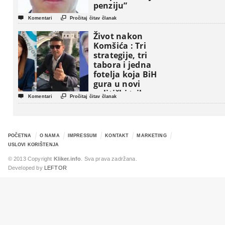
penziju”


Komentari
Pročitaj čitav članak
Život nakon
Komšića : Tri
strategije, tri
tabora i jedna
fotelja koja BiH
gura u novi
politički triler


Komentari
Pročitaj čitav članak
POČETNA
O NAMA
IMPRESSUM
KONTAKT
MARKETING
USLOVI KORIŠTENJA
© 2013 Copyright
Kliker.info
. Sva prava zadržana.
Developed by
LEFTOR