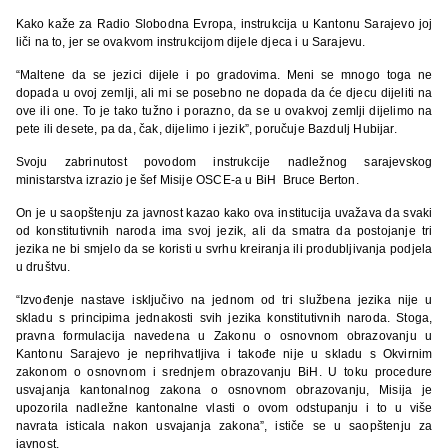
Kako kaže za Radio Slobodna Evropa, instrukcija u Kantonu Sarajevo joj
liči na to, jer se ovakvom instrukcijom dijele djeca i u Sarajevu.
“Maltene da se jezici dijele i po gradovima. Meni se mnogo toga ne
dopada u ovoj zemlji, ali mi se posebno ne dopada da će djecu dijeliti na
ove ili one. To je tako tužno i porazno, da se u ovakvoj zemlji dijelimo na
pete ili desete, pa da, čak, dijelimo i jezik”, poručuje Bazdulj Hubijar.
Svoju zabrinutost povodom instrukcije nadležnog sarajevskog
ministarstva izrazio je šef Misije OSCE-a u BiH Bruce Berton.
On je u saopštenju za javnost kazao kako ova institucija uvažava da svaki
od konstitutivnih naroda ima svoj jezik, ali da smatra da postojanje tri
jezika ne bi smjelo da se koristi u svrhu kreiranja ili produbljivanja podjela
u društvu.
“Izvođenje nastave isključivo na jednom od tri službena jezika nije u
skladu s principima jednakosti svih jezika konstitutivnih naroda. Stoga,
pravna formulacija navedena u Zakonu o osnovnom obrazovanju u
Kantonu Sarajevo je neprihvatljiva i takođe nije u skladu s Okvirnim
zakonom o osnovnom i srednjem obrazovanju BiH. U toku procedure
usvajanja kantonalnog zakona o osnovnom obrazovanju, Misija je
upozorila nadležne kantonalne vlasti o ovom odstupanju i to u više
navrata isticala nakon usvajanja zakona”, ističe se u saopštenju za
javnost.