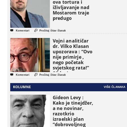
političke jedinice
ova tortura i
iživljavanje nad
Mostarom traje
predugo


Komentari
Pročitaj čitav članak
Vojni analitičar
dr. Vilko Klasan
upozorava : “Ovo
nije primirje ,
nego početak
svjetskog rata!”
(Video)


Komentari
Pročitaj čitav članak
KOLUMNE
VIŠE ČLANAKA
Gideon Levy :
Kako je tinejdžer,
a ne novinar,
razotkrio
izraelski plan
“dobrovoljnog