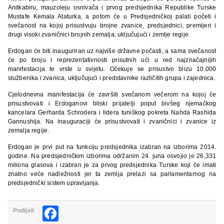
Anitkabiru, mauzoleju osnivača i prvog predsjednika Republike Turske
Mustafe Kemala Ataturka, a potom će u Predsjedničkoj palati početi i
svečanost na kojoj prisustvuju brojne zvanice, predsjednici, premijeri i
drugi visoki zvaničnici brojnih zemalja, uključujući i zemlje regije.
Erdogan će biti inauguriran uz najviše državne počasti, a sama svečanost
će po broju i reprezentativnosti prisutnih ući u red najznačajnijih
manifestacija te vrste u svijetu. Očekuje se prisustvo blizu 10.000
službenika i zvanica, uključujući i predstavnike različitih grupa i zajednica.
Cjelodnevna manifestacija će završiti svečanom večerom na kojoj će
prisustvovati i Erdoganovi bliski prijatelji poput bivšeg njemačkog
kancelara Gerharda Schrodera i lidera tuniškog pokreta Nahda Rashida
Gannushija. Na inauguraciji će prisustvovati i zvaničnici i zvanice iz
zemalja regije.
Erdogan je prvi put na funkciju predsjednika izabran na izborima 2014.
godine. Na predsjedničkim izborima održanim 24. juna osvojio je 26,331
miliona glasova i izabran je za prvog predsjednika Turske koji će imati
znatno veće nadležnosti jer ta zemlja prelazi sa parlamentarnog na
predsjednički sistem upravljanja.
Facebook
Podijeli