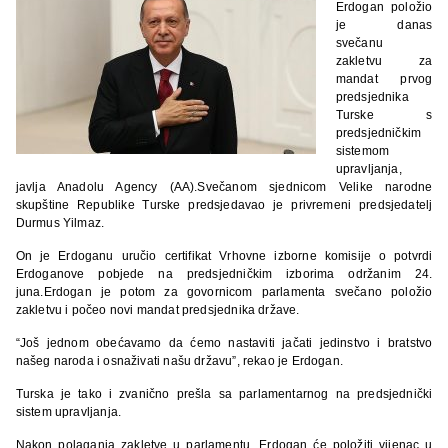
Erdogan položio
je danas
svečanu
zakletvu za
mandat prvog
predsjednika
Turske s
predsjedničkim
sistemom
upravljanja,
javlja Anadolu Agency (AA).Svečanom sjednicom Velike narodne
skupštine Republike Turske predsjedavao je privremeni predsjedatelj
Durmus Yilmaz.
On je Erdoganu uručio certifikat Vrhovne izborne komisije o potvrdi
Erdoganove pobjede na predsjedničkim izborima održanim 24.
juna.Erdogan je potom za govornicom parlamenta svečano položio
zakletvu i počeo novi mandat predsjednika države.
“Još jednom obećavamo da ćemo nastaviti jačati jedinstvo i bratstvo
našeg naroda i osnaživati našu državu”, rekao je Erdogan.
Turska je tako i zvanično prešla sa parlamentarnog na predsjednički
sistem upravljanja.
Nakon polaganja zakletve u parlamentu, Erdogan će položiti vijenac u