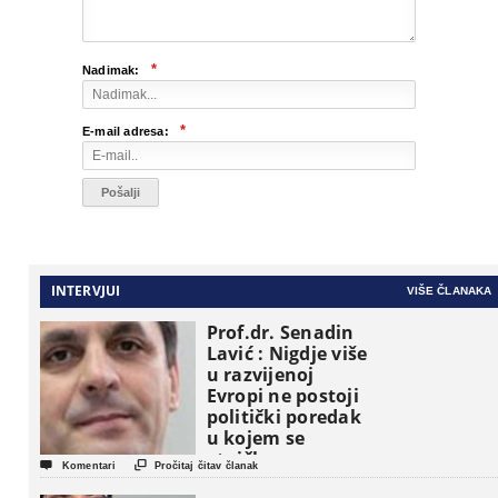
*
Nadimak:
*
E-mail adresa:
INTERVJUI
VIŠE ČLANAKA
Prof.dr. Senadin
Lavić : Nigdje više
u razvijenoj
Evropi ne postoji
politički poredak
u kojem se
etničke grupe


Komentari
Pročitaj čitav članak
pojavljuju kao