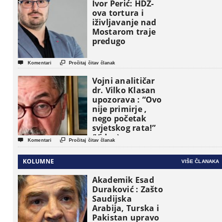
osnovne
Ivor Perić: HDZ-
političke jedinice
ova tortura i
iživljavanje nad
Mostarom traje
predugo


Komentari
Pročitaj čitav članak
Vojni analitičar
dr. Vilko Klasan
upozorava : “Ovo
nije primirje ,
nego početak
svjetskog rata!”
(Video)


Komentari
Pročitaj čitav članak
KOLUMNE
VIŠE ČLANAKA
Akademik Esad
Duraković : Zašto
Saudijska
Arabija, Turska i
Pakistan upravo