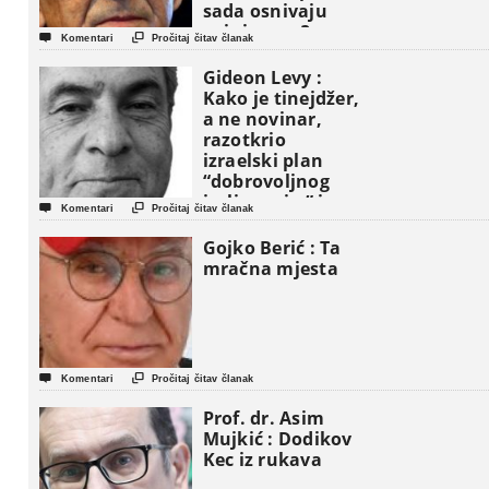
sada osnivaju
vojni savez?


Komentari
Pročitaj čitav članak
Gideon Levy :
Kako je tinejdžer,
a ne novinar,
razotkrio
izraelski plan
“dobrovoljnog
iseljavanja ” iz


Komentari
Pročitaj čitav članak
Gaze
Gojko Berić : Ta
mračna mjesta


Komentari
Pročitaj čitav članak
Prof. dr. Asim
Mujkić : Dodikov
Kec iz rukava