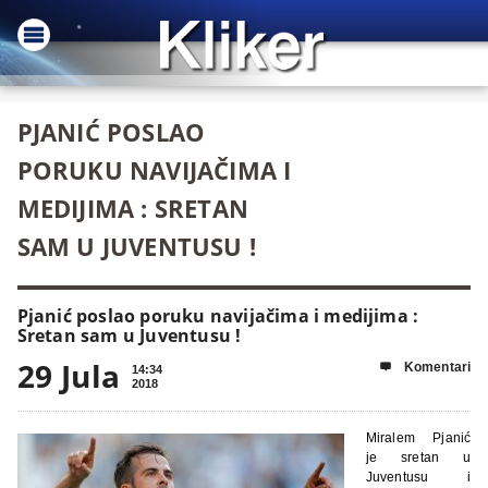
PJANIĆ POSLAO
PORUKU NAVIJAČIMA I
MEDIJIMA : SRETAN
SAM U JUVENTUSU !
Pjanić poslao poruku navijačima i medijima :
Sretan sam u Juventusu !
29 Jula
Komentari

14:34
2018
Miralem Pjanić
je sretan u
Juventusu i