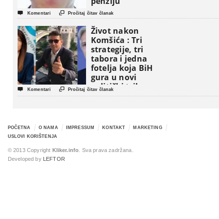
penziju”


Komentari
Pročitaj čitav članak
Život nakon
Komšića : Tri
strategije, tri
tabora i jedna
fotelja koja BiH
gura u novi
politički triler


Komentari
Pročitaj čitav članak
POČETNA
O NAMA
IMPRESSUM
KONTAKT
MARKETING
USLOVI KORIŠTENJA
© 2013 Copyright
Kliker.info
. Sva prava zadržana.
Developed by
LEFTOR