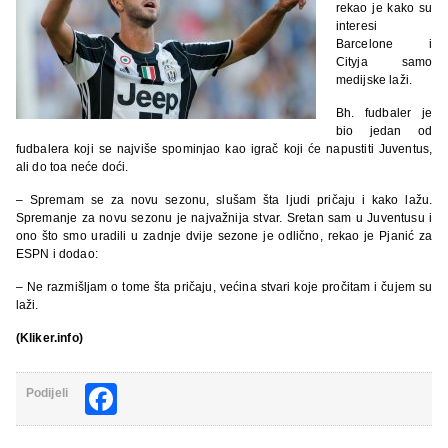
rekao je kako su
interesi
Barcelone i
Cityja samo
medijske laži.
Bh. fudbaler je
bio jedan od
fudbalera koji se najviše spominjao kao igrač koji će napustiti Juventus,
ali do toa neće doći.
– Spremam se za novu sezonu, slušam šta ljudi pričaju i kako lažu.
Spremanje za novu sezonu je najvažnija stvar. Sretan sam u Juventusu i
ono što smo uradili u zadnje dvije sezone je odlično, rekao je Pjanić za
ESPN i dodao:
– Ne razmišljam o tome šta pričaju, većina stvari koje pročitam i čujem su
laži.
(Kliker.info)
Facebook
Podijeli