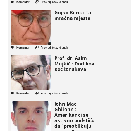
iseljavanja ” iz


Komentari
Pročitaj čitav članak
Gaze
Gojko Berić : Ta
mračna mjesta


Komentari
Pročitaj čitav članak
Prof. dr. Asim
Mujkić : Dodikov
Kec iz rukava


Komentari
Pročitaj čitav članak
John Mac
Ghlionn :
Amerikanci se
aktivno podstiču
da “preoblikuju