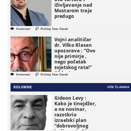
iživljavanje nad
Mostarom traje
predugo


Komentari
Pročitaj čitav članak
Vojni analitičar
dr. Vilko Klasan
upozorava : “Ovo
nije primirje ,
nego početak
svjetskog rata!”
(Video)


Komentari
Pročitaj čitav članak
KOLUMNE
VIŠE ČLANAKA
Gideon Levy :
Kako je tinejdžer,
a ne novinar,
razotkrio
izraelski plan
“dobrovoljnog