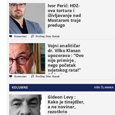
osnovne
Ivor Perić: HDZ-
političke jedinice
ova tortura i
iživljavanje nad
Mostarom traje
predugo


Komentari
Pročitaj čitav članak
Vojni analitičar
dr. Vilko Klasan
upozorava : “Ovo
nije primirje ,
nego početak
svjetskog rata!”
(Video)


Komentari
Pročitaj čitav članak
KOLUMNE
VIŠE ČLANAKA
Gideon Levy :
Kako je tinejdžer,
a ne novinar,
razotkrio