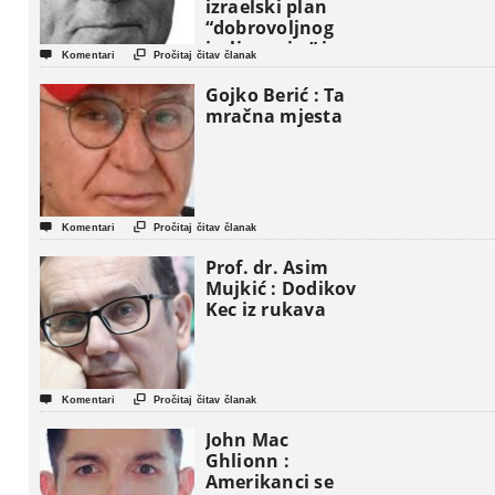
izraelski plan
“dobrovoljnog
iseljavanja ” iz


Komentari
Pročitaj čitav članak
Gaze
Gojko Berić : Ta
mračna mjesta


Komentari
Pročitaj čitav članak
Prof. dr. Asim
Mujkić : Dodikov
Kec iz rukava


Komentari
Pročitaj čitav članak
John Mac
Ghlionn :
Amerikanci se