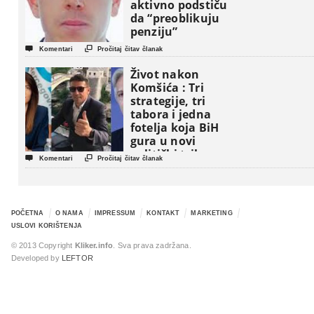
aktivno podstiču
da “preoblikuju
penziju”


Komentari
Pročitaj čitav članak
Život nakon
Komšića : Tri
strategije, tri
tabora i jedna
fotelja koja BiH
gura u novi
politički triler


Komentari
Pročitaj čitav članak
POČETNA
O NAMA
IMPRESSUM
KONTAKT
MARKETING
USLOVI KORIŠTENJA
© 2013 Copyright
Kliker.info
. Sva prava zadržana.
Developed by
LEFTOR