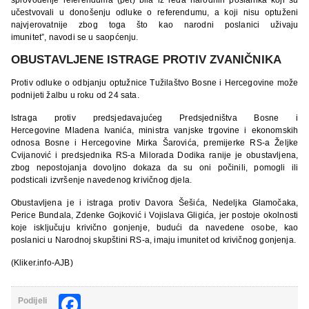
učestvovali u donošenju odluke o referendumu, a koji nisu optuženi
najvjerovatnije zbog toga što kao narodni poslanici uživaju
imunitet”, navodi se u saopćenju.
OBUSTAVLJENE ISTRAGE PROTIV ZVANIČNIKA
Protiv odluke o odbjanju optužnice Tužilaštvo Bosne i Hercegovine može
podnijeti žalbu u roku od 24 sata.
Istraga protiv predsjedavajućeg Predsjedništva Bosne i
Hercegovine Mladena Ivanića, ministra vanjske trgovine i ekonomskih
odnosa Bosne i Hercegovine Mirka Šarovića, premijerke RS-a Željke
Cvijanović i predsjednika RS-a Milorada Dodika ranije je obustavljena,
zbog nepostojanja dovoljno dokaza da su oni počinili, pomogli ili
podsticali izvršenje navedenog krivičnog djela.
Obustavljena je i istraga protiv Davora Šešića, Nedeljka Glamočaka,
Perice Bundala, Zdenke Gojković i Vojislava Gligića, jer postoje okolnosti
koje isključuju krivično gonjenje, budući da navedene osobe, kao
poslanici u Narodnoj skupštini RS-a, imaju imunitet od krivičnog gonjenja.
(Kliker.info-AJB)
Facebook
Podijeli