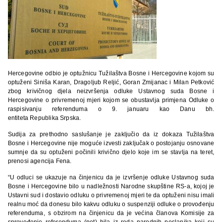
Hercegovine odbio je optužnicu Tužilaštva Bosne i Hercegovine kojom su
optuženi Siniša Karan, Dragoljub Reljić, Goran Zmijanac i Milan Petković
zbog krivičnog djela neizvršenja odluke Ustavnog suda Bosne i
Hercegovine o privremenoj mjeri kojom se obustavlja primjena Odluke o
raspisivanju referenduma o 9. januaru kao Danu bh.
entiteta Republika Srpska.
Sudija za prethodno saslušanje je zaključio da iz dokaza Tužilaštva
Bosne i Hercegovine nije moguće izvesti zaključak o postojanju osnovane
sumnje da su optuženi počinili krivično djelo koje im se stavlja na teret,
prenosi agencija Fena.
“U odluci se ukazuje na činjenicu da je izvršenje odluke Ustavnog suda
Bosne i Hercegovine bilo u nadležnosti Narodne skupštine RS-a, kojoj je
Ustavni sud i dostavio odluku o privremenoj mjeri te da optuženi nisu imali
realnu moć da donesu bilo kakvu odluku o suspenziji odluke o provođenju
referenduma, s obzirom na činjenicu da je većina članova Komisije za
sprovođenje referenduma (pet) bila iz reda narodnih poslanika koji su