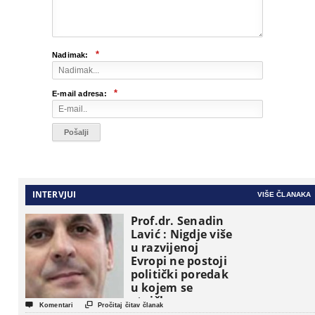
*
Nadimak:
*
E-mail adresa:
INTERVJUI
VIŠE ČLANAKA
Prof.dr. Senadin
Lavić : Nigdje više
u razvijenoj
Evropi ne postoji
politički poredak
u kojem se
etničke grupe


Komentari
Pročitaj čitav članak
pojavljuju kao