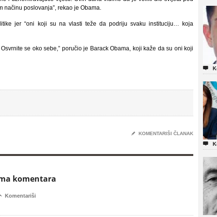
em načinu poslovanja”, rekao je Obama.
itike jer “oni koji su na vlasti teže da podriju svaku instituciju… koja
 Osvrnite se oko sebe,” poručio je Barack Obama, koji kaže da su oni koji

K
✎
KOMENTARIŠI ČLANAK

K
ema komentara

Komentariši