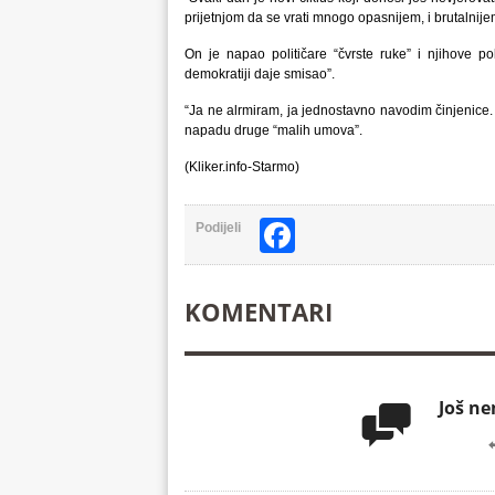
prijetnjom da se vrati mnogo opasnijem, i brutalnij
On je napao političare “čvrste ruke” i njihove pol
demokratiji daje smisao”.
“Ja ne alrmiram, ja jednostavno navodim činjenice.
napadu druge “malih umova”.
(Kliker.info-Starmo)
Facebook
Podijeli
KOMENTARI
Još n
