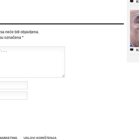

K
sa neće biti objavljena.
 su označena
*

K
MARKETING
USLOVI KORIŠTENJA