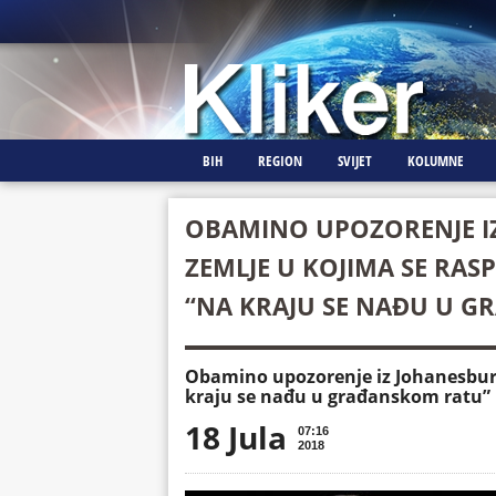
BIH
REGION
SVIJET
KOLUMNE
OBAMINO UPOZORENJE I
ZEMLJE U KOJIMA SE RAS
“NA KRAJU SE NAĐU U 
Obamino upozorenje iz Johanesburga
kraju se nađu u građanskom ratu”
18 Jula
07:16
2018