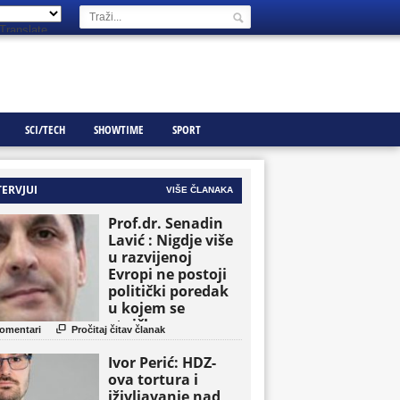
Translate
SCI/TECH
SHOWTIME
SPORT
TERVJUI
VIŠE ČLANAKA
Prof.dr. Senadin
Lavić : Nigdje više
u razvijenoj
Evropi ne postoji
politički poredak
u kojem se
etničke grupe

omentari
Pročitaj čitav članak
pojavljuju kao
osnovne političke
Ivor Perić: HDZ-
jedinice
ova tortura i
iživljavanje nad