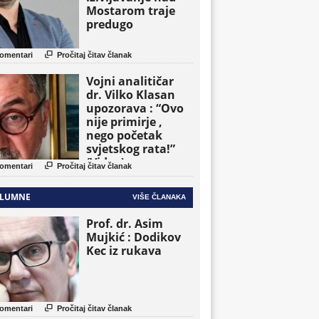
Mostarom traje
predugo

omentari
Pročitaj čitav članak
Vojni analitičar
dr. Vilko Klasan
upozorava : “Ovo
nije primirje ,
nego početak
svjetskog rata!”
(Video)

omentari
Pročitaj čitav članak
LUMNE
VIŠE ČLANAKA
Prof. dr. Asim
Mujkić : Dodikov
Kec iz rukava

omentari
Pročitaj čitav članak