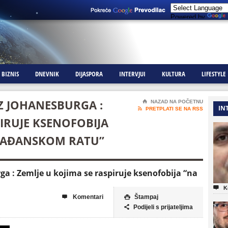
Powered by
BIZNIS
DNEVNIK
DIJASPORA
INTERVJUI
KULTURA
LIFESTYLE
Z JOHANESBURGA :
⌂
NAZAD NA POČETNU
IN

PRETPLATI SE NA RSS
PIRUJE KSENOFOBIJA
GRAĐANSKOM RATU”
 : Zemlje u kojima se raspiruje ksenofobija “na

K
Komentari
Štampaj


Podijeli s prijateljima
