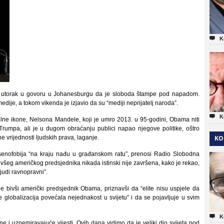

K
u utorak u govoru u Johanesburgu da je sloboda štampe pod napadom.
je, a tokom vikenda je izjavio da su “mediji neprijatelj naroda”.

K
ne ikone, Nelsona Mandele, koji je umro 2013. u 95-godini, Obama niti
umpa, ali je u dugom obraćanju publici napao njegove politike, oštro
e vrijednosti ljudskih prava, laganje.
KO
ksenofobija “na kraju nađu u građanskom ratu”, prenosi Radio Slobodna
šeg američkog predsjednika nikada istinski nije završena, kako je rekao,
ljudi ravnopravni”.
 bivši američki predsjednik Obama, priznavši da “elite nisu uspjele da
lobalizacija povećala nejednakost u svijetu” i da se pojavljuje u svim

K
ne i uznemiravajuće vijesti. Ovih dana vidimo da je veliki dio svijeta pod