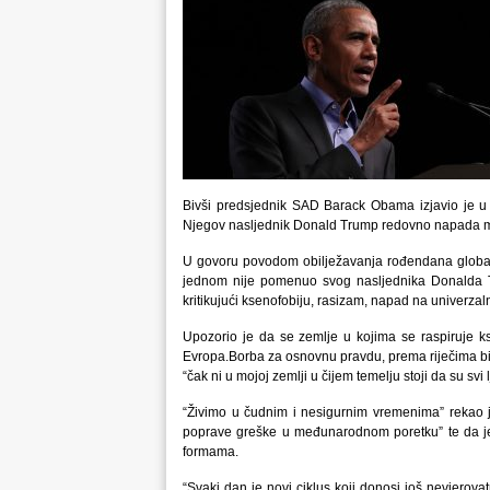
Bivši predsjednik SAD Barack Obama izjavio je 
Njegov nasljednik Donald Trump redovno napada medi
U govoru povodom obilježavanja rođendana global
jednom nije pomenuo svog nasljednika Donalda Tr
kritikujući ksenofobiju, rasizam, napad na univerzaln
Upozorio je da se zemlje u kojima se raspiruje 
Evropa.Borba za osnovnu pravdu, prema riječima biv
“čak ni u mojoj zemlji u čijem temelju stoji da su svi 
“Živimo u čudnim i nesigurnim vremenima” rekao je
poprave greške u međunarodnom poretku” te da je g
formama.
“Svaki dan je novi ciklus koji donosi još nevjerovat