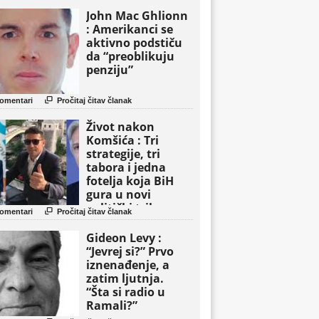
John Mac Ghlionn
: Amerikanci se
aktivno podstiču
da “preoblikuju
penziju”

omentari
Pročitaj čitav članak
Život nakon
Komšića : Tri
strategije, tri
tabora i jedna
fotelja koja BiH
gura u novi
politički triler

omentari
Pročitaj čitav članak
Gideon Levy :
“Jevrej si?” Prvo
iznenađenje, a
zatim ljutnja.
“Šta si radio u
Ramali?”