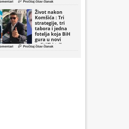

omentari
Pročitaj čitav članak
Život nakon
Komšića : Tri
strategije, tri
tabora i jedna
fotelja koja BiH
gura u novi
politički triler

omentari
Pročitaj čitav članak