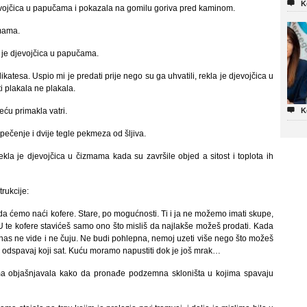

K
djevojčica u papučama i pokazala na gomilu goriva pred kaminom.
zmama.
 je djevojčica u papučama.
katesa. Uspio mi je predati prije nego su ga uhvatili, rekla je djevojčica u
ti plakala ne plakala.

ću primakla vatri.
K
, pečenje i dvije tegle pekmeza od šljiva.
la je djevojčica u čizmama kada su završile objed a sitost i toplota ih
rukcije:
da ćemo naći kofere. Stare, po mogućnosti. Ti i ja ne možemo imati skupe,
. U te kofere stavićeš samo ono što misliš da najlakše možeš prodati. Kada
a nas ne vide i ne čuju. Ne budi pohlepna, nemoj uzeti više nego što možeš
ti odspavaj koji sat. Kuću moramo napustiti dok je još mrak…
mama objašnjavala kako da pronađe podzemna skloništa u kojima spavaju