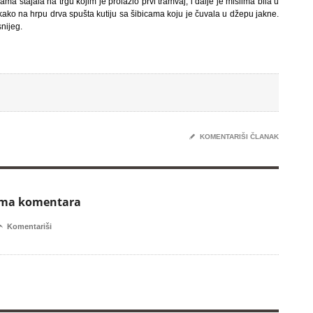
ma stajala na trgu kojim je prolazio prvi tramvaj, i dalje je mislima bila u
kako na hrpu drva spušta kutiju sa šibicama koju je čuvala u džepu jakne.
snijeg.
✎
KOMENTARIŠI ČLANAK
ema komentara

Komentariši