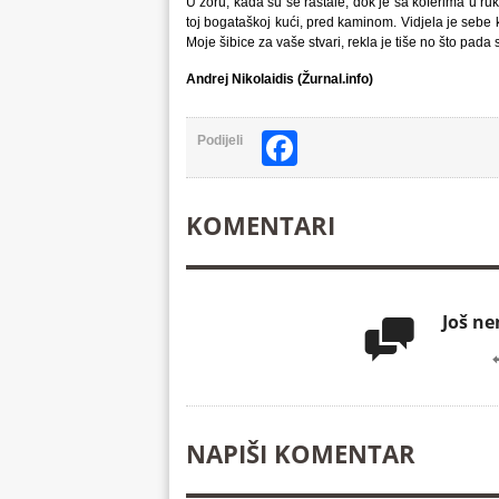
U zoru, kada su se rastale, dok je sa koferima u ruka
toj bogataškoj kući, pred kaminom. Vidjela je sebe 
Moje šibice za vaše stvari, rekla je tiše no što pada 
Andrej Nikolaidis (Žurnal.info)
Facebook
Podijeli
KOMENTARI
Još n

NAPIŠI KOMENTAR