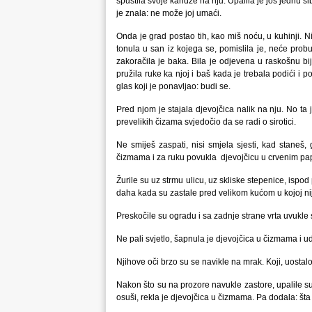
spustila svoje kandže na nju. Upalila je još jednu š
je znala: ne može joj umaći.
Onda je grad postao tih, kao miš noću, u kuhinji. Ni
tonula u san iz kojega se, pomislila je, neće probud
zakoračila je baka. Bila je odjevena u raskošnu bi
pružila ruke ka njoj i baš kada je trebala podići i p
glas koji je ponavljao: budi se.
Pred njom je stajala djevojčica nalik na nju. No ta j
prevelikih čizama svjedočio da se radi o sirotici.
Ne smiješ zaspati, nisi smjela sjesti, kad staneš,
čizmama i za ruku povukla djevojčicu u crvenim p
Žurile su uz strmu ulicu, uz skliske stepenice, ispod 
daha kada su zastale pred velikom kućom u kojoj nije
Preskočile su ogradu i sa zadnje strane vrta uvukle
Ne pali svjetlo, šapnula je djevojčica u čizmama i 
Njihove oči brzo su se navikle na mrak. Koji, uostalo
Nakon što su na prozore navukle zastore, upalile su 
osuši, rekla je djevojčica u čizmama. Pa dodala: šta