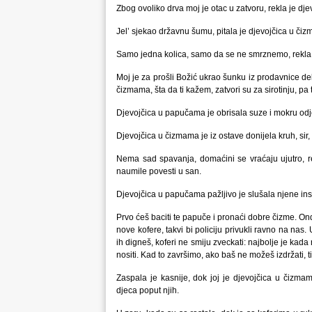
Zbog ovoliko drva moj je otac u zatvoru, rekla je 
Jel’ sjekao državnu šumu, pitala je djevojčica u či
Samo jedna kolica, samo da se ne smrznemo, rekla
Moj je za prošli Božić ukrao šunku iz prodavnice deli
čizmama, šta da ti kažem, zatvori su za sirotinju, pa 
Djevojčica u papučama je obrisala suze i mokru odje
Djevojčica u čizmama je iz ostave donijela kruh, sir
Nema sad spavanja, domaćini se vraćaju ujutro, rek
naumile povesti u san.
Djevojčica u papučama pažljivo je slušala njene inst
Prvo ćeš baciti te papuče i pronaći dobre čizme. On
nove kofere, takvi bi policiju privukli ravno na nas
ih digneš, koferi ne smiju zveckati: najbolje je kad
nositi. Kad to završimo, ako baš ne možeš izdržati, 
Zaspala je kasnije, dok joj je djevojčica u čiz
djeca poput njih.