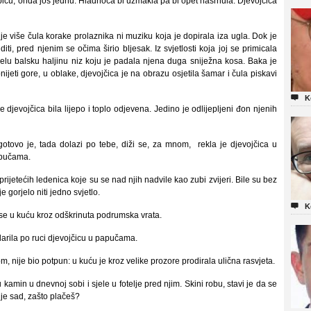
ibicu, onda još jednu. Hladnoća bi uzmakla pa bi opet nasrnula. Djevojčica
je više čula korake prolaznika ni muziku koja je dopirala iza ugla. Dok je
iti, pred njenim se očima širio bljesak. Iz svjetlosti koja joj se primicala
jelu balsku haljinu niz koju je padala njena duga sniježna kosa. Baka je
onijeti gore, u oblake, djevojčica je na obrazu osjetila šamar i čula piskavi

K
e djevojčica bila lijepo i toplo odjevena. Jedino je odlijepljeni đon njenih
 gotovo je, tada dolazi po tebe, diži se, za mnom, rekla je djevojčica u
apučama.
prijetećih ledenica koje su se nad njih nadvile kao zubi zvijeri. Bile su bez
 gorjelo niti jedno svjetlo.

K
 se u kuću kroz odškrinuta podrumska vrata.
udarila po ruci djevojčicu u papučama.
m, nije bio potpun: u kuću je kroz velike prozore prodirala ulična rasvjeta.
kamin u dnevnoj sobi i sjele u fotelje pred njim. Skini robu, stavi je da se
 je sad, zašto plačeš?