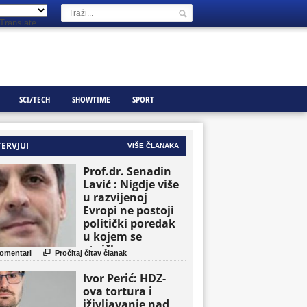
Translate
SCI/TECH
SHOWTIME
SPORT
TERVJUI
VIŠE ČLANAKA
Prof.dr. Senadin
Lavić : Nigdje više
u razvijenoj
Evropi ne postoji
politički poredak
u kojem se
etničke grupe

omentari
Pročitaj čitav članak
pojavljuju kao
osnovne političke
Ivor Perić: HDZ-
jedinice
ova tortura i
iživljavanje nad