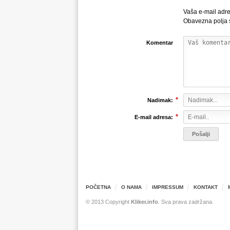
Vaša e-mail adre
Obavezna polja
Komentar
*
Nadimak:
*
E-mail adresa:
POČETNA
O NAMA
IMPRESSUM
KONTAKT
© 2013 Copyright
Kliker.info
. Sva prava zadržana.