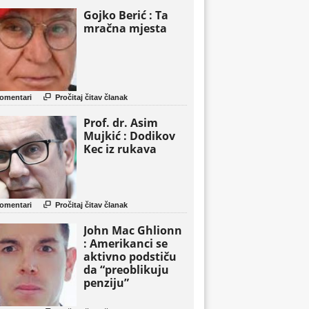
Gojko Berić : Ta
mračna mjesta

omentari
Pročitaj čitav članak
Prof. dr. Asim
Mujkić : Dodikov
Kec iz rukava

omentari
Pročitaj čitav članak
John Mac Ghlionn
: Amerikanci se
aktivno podstiču
da “preoblikuju
penziju”