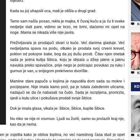
mjeseci.
Kada su joj uhapsili oca, mati je otišla u drugi grad.
Tamo sam našla posao, rekla je majka, ti čuvaj kuću a ja ću ti svake

K
nedjelje slati pare, vidimo se brzo, ne brini, staćemo mi opet na
noge. Mama se nikada više nije javila.
Preživljavala je prodajući stvari iz kuće. Već danima gladuje. Već
nedjeljama spava na podu, otkako je prodala svoj crveni krevet,
poklon od pokojne bake, bog da joj dušu prosti. Čitav njen imetak
sada je jedna kutija šibica, koju je strpala u džep jakne a jaknu
navukla preko spavaćice, prije nego je policajac povukao za ruku i
gurnuo je van, u snijegom prekriveno dvorište.

K
Mamine stare papuče u kojima je napustila dom sada su mokre i
KO
pocijepane. Nije imala kamo poći, pa je lutala zaleđenim ulicama,
nadajući se da će nabasati na čudo. Sada je iscrpljena, promrzla,
sjedi u kutu ulice i pokušava prodati svoje šibice.
Dok je imala glasa, vikala je: šibice, šibice, kupite šibice.
No niko se nije ni osvrnuo. Ljudi su žurili, samo su prolazili kraj nje,
kao da je nema.
tren je osjetila kako je obliva toplina, no već narednog časa stud je opet

K