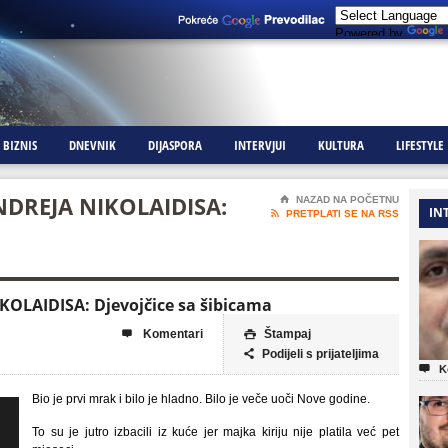
Powered by
BIZNIS
DNEVNIK
DIJASPORA
INTERVJUI
KULTURA
LIFESTYLE
DREJA NIKOLAIDISA:
⌂
NAZAD NA POČETNU
IN

PRETPLATI SE NA RSS
LAIDISA: Djevojčice sa šibicama
Komentari
Štampaj


Podijeli s prijateljima


K
Bio je prvi mrak i bilo je hladno. Bilo je veče uoči Nove godine.
To su je jutro izbacili iz kuće jer majka kiriju nije platila već pet