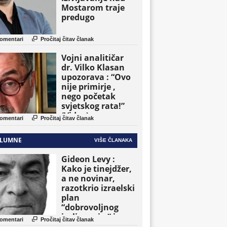
Mostarom traje
predugo

omentari
Pročitaj čitav članak
Vojni analitičar
dr. Vilko Klasan
upozorava : “Ovo
nije primirje ,
nego početak
svjetskog rata!”
(Video)

omentari
Pročitaj čitav članak
LUMNE
VIŠE ČLANAKA
Gideon Levy :
Kako je tinejdžer,
a ne novinar,
razotkrio izraelski
plan
“dobrovoljnog
iseljavanja ” iz

omentari
Pročitaj čitav članak
Gaze