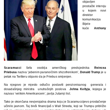
objavljen
prostački intervju
u kojem novi
direktor
komunikacija
Bijele
kuće
Anthony
Scaramucci
šefa osoblja američkog predsjednika
Reincea
Priebusa
naziva ‘jebenim paranoičnim shizofrenikom’,
Donald Trump
je u
petak na Twitteru objavio da je Priebus smijenjen.
Na njegovo je mjesto odlučio postaviti penzionisanog generala i
dosadašnjeg ministra unutrašnjih poslova
Johna Kellyja
, kojega je
nazvao ‘velikim Amerikancem’, javlja Jutarnji list.
Tako je okončana nevjerojatna drama koju je Scaramuccijevo prostačenje
učinilo javnom. Taj bivši financijaš s Wall Streeta, koji se Trumpu približio