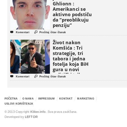
Ghlionn :
Amerikanci se
aktivno podstiču
da “preoblikuju
penziju”


Komentari
Pročitaj čitav članak
Život nakon
Komšića : Tri
strategije, tri
tabora i jedna
fotelja koja BiH
gura u novi
politički triler


Komentari
Pročitaj čitav članak
POČETNA
O NAMA
IMPRESSUM
KONTAKT
MARKETING
USLOVI KORIŠTENJA
© 2013 Copyright
Kliker.info
. Sva prava zadržana.
Developed by
LEFTOR