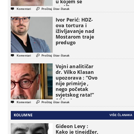
u kojem se
etničke grupe


Komentari
Pročitaj čitav članak
pojavljuju kao
osnovne
Ivor Perić: HDZ-
političke jedinice
ova tortura i
iživljavanje nad
Mostarom traje
predugo


Komentari
Pročitaj čitav članak
Vojni analitičar
dr. Vilko Klasan
upozorava : “Ovo
nije primirje ,
nego početak
svjetskog rata!”
(Video)


Komentari
Pročitaj čitav članak
KOLUMNE
VIŠE ČLANAKA
Gideon Levy :
Kako je tinejdžer,