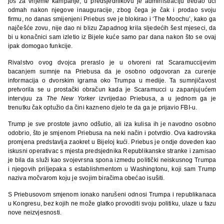
još za vrijeme kampanje, u predsjednikovu je administraciju trebao ući
odmah nakon njegove inauguracije, zbog čega je čak i prodao svoju
firmu, no danas smijenjeni Priebus sve je blokirao i ‘The Moochu’, kako ga
najčešće zovu, nije dao ni blizu Zapadnog krila sljedećih šest mjeseci, da
bi u konačnici sam izletio iz Bijele kuće samo par dana nakon što se ovaj
ipak domogao funkcije.
Rivalstvo ovog dvojca preraslo je u otvoreni rat Scaramuccijevim
bacanjem sumnje na Priebusa da je osobno odgovoran za curenje
informacija o dvorskim igrama oko Trumpa u medije. Ta sumnjičavost
pretvorila se u prostački obračun kada je Scaramucci u zapanjujućem
intervjuu za
The New Yorker
izvrijedao Priebusa, a u jednom ga je
trenutku čak optužio da čini kazneno djelo te da ga je prijavio FBI-u.
Trump je sve prostote javno odšutio, ali iza kulisa ih je navodno osobno
odobrio, što je smjenom Priebusa na neki način i potvrdio. Ova kadrovska
promjena predstavlja zaokret u Bijeloj kući. Priebus je ondje doveden kao
iskusni operativac s mjesta predsjednika Republikanske stranke i zamisao
je bila da služi kao svojevrsna spona izmedu politički neiskusnog Trumpa
i njegovih priljepaka s establishmentom u Washingtonu, koji sam Trump
naziva močvarom koju je svojim biračima obećao isušiti.
S Priebusovom smjenom ionako narušeni odnosi Trumpa i republikanaca
u Kongresu, bez kojih ne može glatko provoditi svoju politiku, ulaze u fazu
nove neizvjesnosti.