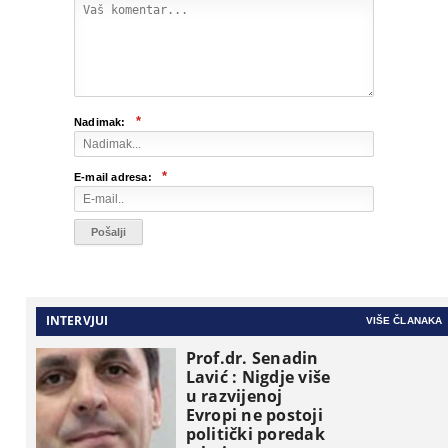
*
Nadimak:
*
E-mail adresa:
INTERVJUI
VIŠE ČLANAKA
Prof.dr. Senadin
Lavić : Nigdje više
u razvijenoj
Evropi ne postoji
politički poredak