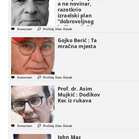
a ne novinar,
razotkrio
izraelski plan
“dobrovoljnog
iseljavanja ” iz


Komentari
Pročitaj čitav članak
Gaze
Gojko Berić : Ta
mračna mjesta


Komentari
Pročitaj čitav članak
Prof. dr. Asim
Mujkić : Dodikov
Kec iz rukava


Komentari
Pročitaj čitav članak
John Mac