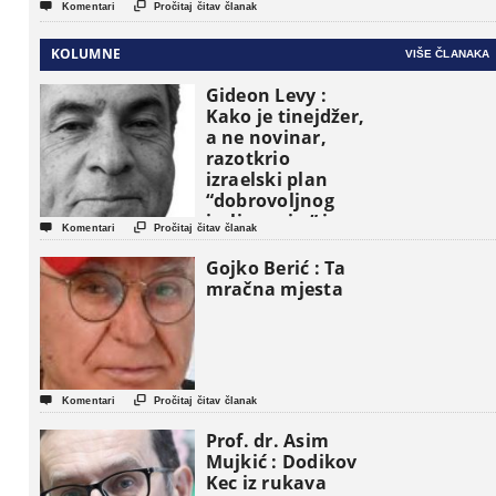
(Video)


Komentari
Pročitaj čitav članak
KOLUMNE
VIŠE ČLANAKA
Gideon Levy :
Kako je tinejdžer,
a ne novinar,
razotkrio
izraelski plan
“dobrovoljnog
iseljavanja ” iz


Komentari
Pročitaj čitav članak
Gaze
Gojko Berić : Ta
mračna mjesta


Komentari
Pročitaj čitav članak
Prof. dr. Asim
Mujkić : Dodikov
Kec iz rukava