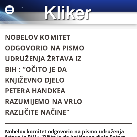
NOBELOV KOMITET
ODGOVORIO NA PISMO
UDRUŽENJA ŽRTAVA IZ
BIH : “OČITO JE DA
KNJIŽEVNO DJELO
PETERA HANDKEA
RAZUMIJEMO NA VRLO
RAZLIČITE NAČINE”
Nobelov komitet odgovorio na pismo udruženja
žrtava iz BiH : “Očito je da književno djelo Petera