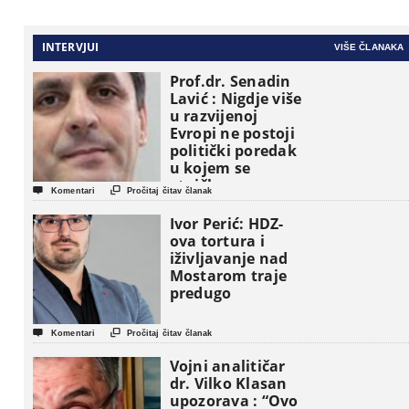
INTERVJUI
VIŠE ČLANAKA
Prof.dr. Senadin
Lavić : Nigdje više
u razvijenoj
Evropi ne postoji
politički poredak
u kojem se
etničke grupe


Komentari
Pročitaj čitav članak
pojavljuju kao
osnovne
Ivor Perić: HDZ-
političke jedinice
ova tortura i
iživljavanje nad
Mostarom traje
predugo


Komentari
Pročitaj čitav članak
Vojni analitičar
dr. Vilko Klasan
upozorava : “Ovo