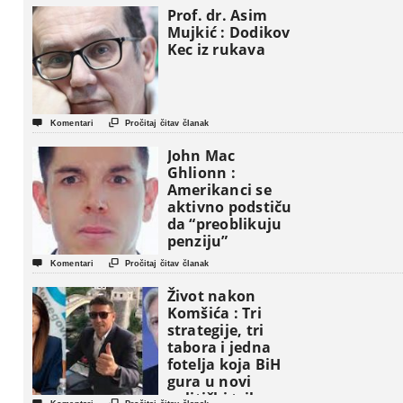
Prof. dr. Asim
Mujkić : Dodikov
Kec iz rukava


Komentari
Pročitaj čitav članak
John Mac
Ghlionn :
Amerikanci se
aktivno podstiču
da “preoblikuju
penziju”


Komentari
Pročitaj čitav članak
Život nakon
Komšića : Tri
strategije, tri
tabora i jedna
fotelja koja BiH
gura u novi
politički triler