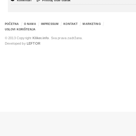


Komentari
Pročitaj čitav članak
POČETNA
O NAMA
IMPRESSUM
KONTAKT
MARKETING
USLOVI KORIŠTENJA
© 2013 Copyright
Kliker.info
. Sva prava zadržana.
Developed by
LEFTOR