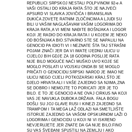
REPUBLICI SRPSKOJ NESTALI POLPVINOM 92-e A
VAŠI OSTALI DO KRAJA RATA.ŠTO JE NAJVEĆI
APSURD VI SLAVKA JOVIČIĆA I BRANISLAVA
DUKIĆA ZOVETE RATNIM ZLOČINCIMA A LJUDI SU
BILI U VAŠIM NAGLAŠAVAM VAŠIM LOGORIMA DO
KRAJA RATA,A VI MENI NAĐITE BOŠNJAKA I LOGOR
KOJI JE RADIO DO KRAJA RATA I U KOJEM JE NEKO
OD BOŠNJAKA BIO.STVARNO STE SE NAPALILI NA
GENOCID PA IDIOTI VI I NEZNATE ŠTA TAJ STRAŠNI
POJAM ZNAČI JER DA VI IMATE IJEDNU ULICU U
CIJELOJ BIH GDJE ZA 18 GODINA POSLIJE RATA
NIJE BILO MOGUĆE NAĆI MUŠKO UVO KOJE SE
MOGLO POSLATI U VOJSKU ONDA BI SE MOGLO
PRIČATI O GENOCIDU.SRPSKI NAROD JE IMAO NE
ULICU NEGO CIJELI POTKOZARSKI KRAJ,ŠTO JE
DJELO HRVATA ALI I VAŠE ZAJEDNO SA NJIMA,ZNA
SE DOBRO I NEMOJTE TO PORICATI JER JE TO
BILO. E TO JE GENOCID A NE OVAJ CIRKUS NA KOJI
VAS JE NAVUKLA DUBOKA DRŽAVA. FALA BOGU
DOŠLI SU JOJ GLAVE RUSI I KINEZI ZAJEDNO SA
TRAMPOM I TA MEGA LAŽ ODLAZI NA SMETLJIŠTE
ISTORIJE ZAJEDNO SA VAŠOM OPSKURNOM LAŽI O
LOGORIMA I GENOCIDU U KOJI NI VI ISKRENO
NEVJERUJETE JER ZNATE DA GA NIJE BILO.FINO
SU VAS ŠVEĐANI SPUSTILI NA ZEMLJU I AKO