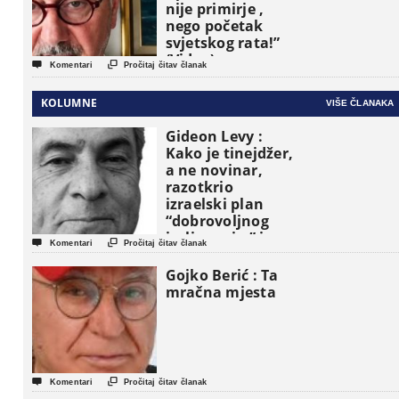
nije primirje ,
nego početak
svjetskog rata!”
(Video)


Komentari
Pročitaj čitav članak
KOLUMNE
VIŠE ČLANAKA
Gideon Levy :
Kako je tinejdžer,
a ne novinar,
razotkrio
izraelski plan
“dobrovoljnog
iseljavanja ” iz


Komentari
Pročitaj čitav članak
Gaze
Gojko Berić : Ta
mračna mjesta


Komentari
Pročitaj čitav članak