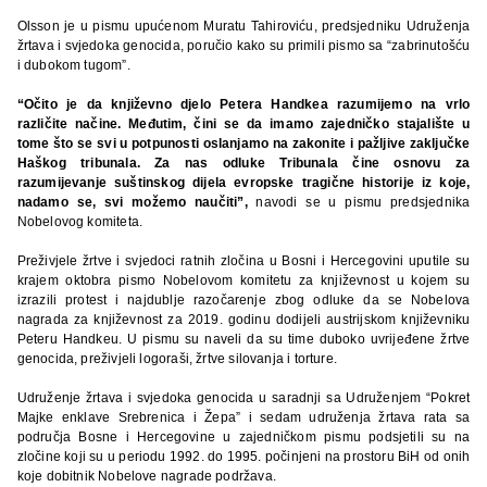
Olsson je u pismu upućenom Muratu Tahiroviću, predsjedniku Udruženja
žrtava i svjedoka genocida, poručio kako su primili pismo sa “zabrinutošću
i dubokom tugom”.
“Očito je da književno djelo Petera Handkea razumijemo na vrlo
različite načine. Međutim, čini se da imamo zajedničko stajalište u
tome što se svi u potpunosti oslanjamo na zakonite i pažljive zaključke
Haškog tribunala. Za nas odluke Tribunala čine osnovu za
razumijevanje suštinskog dijela evropske tragične historije iz koje,
nadamo se, svi možemo naučiti”,
navodi se u pismu predsjednika
Nobelovog komiteta.
Preživjele žrtve i svjedoci ratnih zločina u Bosni i Hercegovini uputile su
krajem oktobra pismo Nobelovom komitetu za književnost u kojem su
izrazili protest i najdublje razočarenje zbog odluke da se Nobelova
nagrada za književnost za 2019. godinu dodijeli austrijskom književniku
Peteru Handkeu. U pismu su naveli da su time duboko uvrijeđene žrtve
genocida, preživjeli logoraši, žrtve silovanja i torture.
Udruženje žrtava i svjedoka genocida u saradnji sa Udruženjem “Pokret
Majke enklave Srebrenica i Žepa” i sedam udruženja žrtava rata sa
područja Bosne i Hercegovine u zajedničkom pismu podsjetili su na
zločine koji su u periodu 1992. do 1995. počinjeni na prostoru BiH od onih
koje dobitnik Nobelove nagrade podržava.