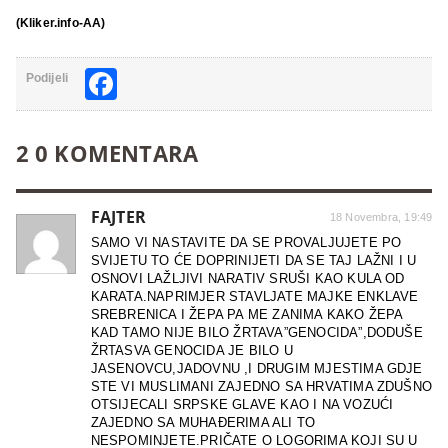
(Kliker.info-AA)
Facebook
Podijeli
2 0 KOMENTARA
FAJTER
18 Novembra, 19:49
SAMO VI NASTAVITE DA SE PROVALJUJETE PO
SVIJETU TO ĆE DOPRINIJETI DA SE TAJ LAŽNI I U
OSNOVI LAŽLJIVI NARATIV SRUŠI KAO KULA OD
KARATA.NAPRIMJER STAVLJATE MAJKE ENKLAVE
SREBRENICA I ŽEPA PA ME ZANIMA KAKO ŽEPA
KAD TAMO NIJE BILO ŽRTAVA”GENOCIDA”,DODUŠE
ŽRTASVA GENOCIDA JE BILO U
JASENOVCU,JADOVNU ,I DRUGIM MJESTIMA GDJE
STE VI MUSLIMANI ZAJEDNO SA HRVATIMA ZDUŠNO
OTSIJECALI SRPSKE GLAVE KAO I NA VOZUĆI
ZAJEDNO SA MUHAĐERIMA ALI TO
NESPOMINJETE.PRIČATE O LOGORIMA KOJI SU U