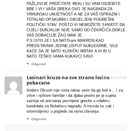
PAŽLJIVIJE PROČITATE REKLI SU VAM:ODJEBITE
BRE I VI I VAŠA DREKA OVO JE NAGRADA ZA
VRHUNSKU UMJETNOST A NE ZA VAŠ ISPRAZNI I
TOTALNO OPSKURNI I OBIJELJENI POGREŠNI
POLITIČKI STAV. POŠTO VI NEMOŽETE SHVATIT DA
CIJELI DUNJALUK NIJE SAMO DO ČEKRČIĆA,DOKLE
VAŠ DOBACUJE ŽAO NAM JE.
P.S.ISTO JE I SA NATO-om MAKRON KAO
PREDSTAVNIK JEDNE,USPUT NUKLEARNE, SILE
KAĆE DA JE NATO KLINIČKI MRTAV A VI BI U
NATO.TEŠKO VAMA KUKAVCI SINJI

Odgovori
Lesinari kruze na sve strane lesine
18 Novembra, 22:10
pobacane
Anders Olsson nije nista rekao osim da ga boli k… i za
zrtve i njihove familije i da djaba pisete jer je sujeta
vaznija od priznanja pocinjene greske u odabiru
kandidata za Nobelovu nagradu. A mozda su cak i
istomisljenici u pogledu na ratna zbivanja.

Odgovori