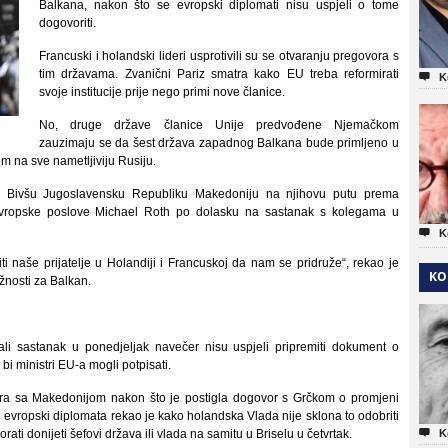
Balkana, nakon što se evropski diplomati nisu uspjeli o tome
dogovoriti.
Francuski i holandski lideri usprotivili su se otvaranju pregovora s
tim državama. Zvanični Pariz smatra kako EU treba reformirati

K
svoje institucije prije nego primi nove članice.
No, druge države članice Unije predvođene Njemačkom
zauzimaju se da šest država zapadnog Balkana bude primljeno u
om na sve nametljiviju Rusiju.
i Bivšu Jugoslavensku Republiku Makedoniju na njihovu putu prema
a evropske poslove Michael Roth po dolasku na sastanak s kolegama u

K
ti naše prijatelje u Holandiji i Francuskoj da nam se pridruže“, rekao je
KO
ažnosti za Balkan.
li sastanak u ponedjeljak navečer nisu uspjeli pripremiti dokument o
i ministri EU-a mogli potpisati.
ora sa Makedonijom nakon što je postigla dogovor s Grčkom o promjeni
vropski diplomata rekao je kako holandska Vlada nije sklona to odobriti

ti donijeti šefovi država ili vlada na samitu u Briselu u četvrtak.
K