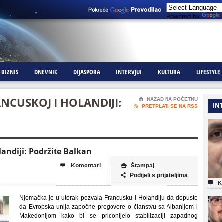
Powered by
BIZNIS
DNEVNIK
DIJASPORA
INTERVJUI
KULTURA
LIFESTYLE
NCUSKOJ I HOLANDIJI:
⌂
NAZAD NA POČETNU
IN

PRETPLATI SE NA RSS
andiji: Podržite Balkan
Komentari
Štampaj


Podijeli s prijateljima


K
Njemačka je u utorak pozvala Francusku i Holandiju da dopuste
da Evropska unija započne pregovore o članstvu sa Albanijom i
Makedonijom kako bi se pridonijelo stabilizaciji zapadnog