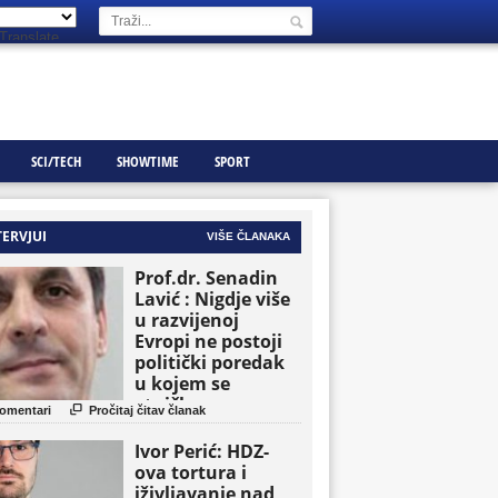
Translate
SCI/TECH
SHOWTIME
SPORT
TERVJUI
VIŠE ČLANAKA
Prof.dr. Senadin
Lavić : Nigdje više
u razvijenoj
Evropi ne postoji
politički poredak
u kojem se
etničke grupe

omentari
Pročitaj čitav članak
pojavljuju kao
osnovne političke
Ivor Perić: HDZ-
jedinice
ova tortura i
iživljavanje nad