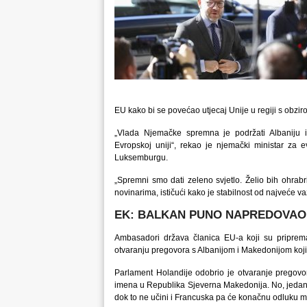
EU kako bi se povećao utjecaj Unije u regiji s obzir
„Vlada Njemačke spremna je podržati Albaniju 
Evropskoj uniji“, rekao je njemački ministar z
Luksemburgu.
„Spremni smo dati zeleno svjetlo. Želio bih ohrabri
novinarima, ističući kako je stabilnost od najveće v
EK: BALKAN PUNO NAPREDOVAO
Ambasadori država članica EU-a koji su priprema
otvaranju pregovora s Albanijom i Makedonijom koji b
Parlament Holandije odobrio je otvaranje pregov
imena u Republika Sjeverna Makedonija. No, jedan e
dok to ne učini i Francuska pa će konačnu odluku mora