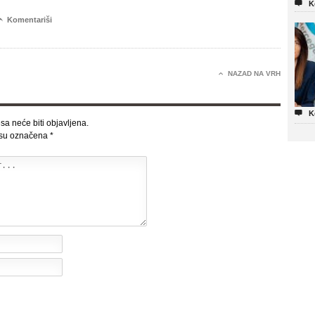

K

Komentariši

NAZAD NA VRH

K
sa neće biti objavljena.
 su označena
*