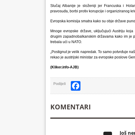
Slučaj Albanije je složeniji jer Francuska i Hol
pravosuđa, borbi protiv korupcije i organiziranog kr
Evropska komisija smatra kako su obje države puno
Mnoge evropske države, uključujući Austriju koja ć
drugim zapadnobalkanskim državama kako im je put
trebala ući u NATO.
„Postignut je velik napredak. To samo potvrđuje naše
rekao je austrijski ministar za evropske poslove Ge
(Kliker.info-AJB)
Facebook
Podijeli
KOMENTARI
Još n