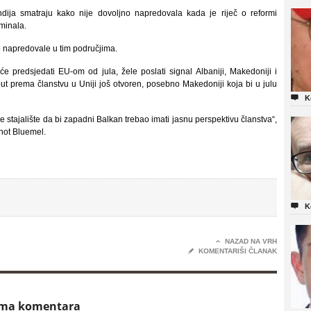
andija smatraju kako nije dovoljno napredovala kada je riječ o reformi
iminala.
 napredovale u tim područjima.
e predsjedati EU-om od jula, žele poslati signal Albaniji, Makedoniji i
 prema članstvu u Uniji još otvoren, posebno Makedoniji koja bi u julu

K
 stajalište da bi zapadni Balkan trebao imati jasnu perspektivu članstva“,
rnot Bluemel.

K

NAZAD NA VRH
✎
KOMENTARIŠI ČLANAK
ema komentara