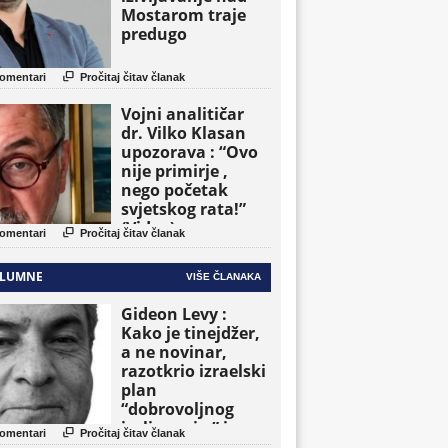
Mostarom traje
predugo

omentari
Pročitaj čitav članak
Vojni analitičar
dr. Vilko Klasan
upozorava : “Ovo
nije primirje ,
nego početak
svjetskog rata!”
(Video)

omentari
Pročitaj čitav članak
LUMNE
VIŠE ČLANAKA
Gideon Levy :
Kako je tinejdžer,
a ne novinar,
razotkrio izraelski
plan
“dobrovoljnog
iseljavanja ” iz

omentari
Pročitaj čitav članak
Gaze