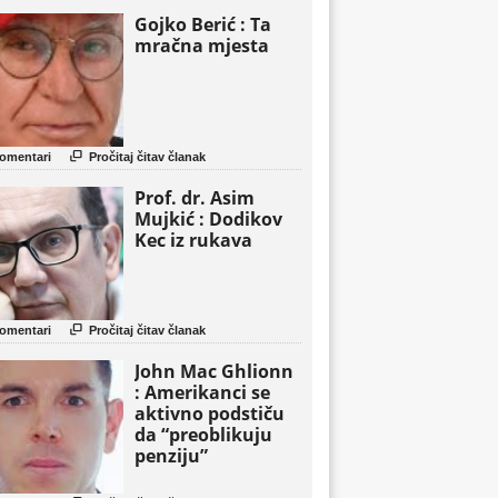
Gojko Berić : Ta
mračna mjesta

omentari
Pročitaj čitav članak
Prof. dr. Asim
Mujkić : Dodikov
Kec iz rukava

omentari
Pročitaj čitav članak
John Mac Ghlionn
: Amerikanci se
aktivno podstiču
da “preoblikuju
penziju”