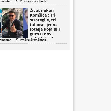

omentari
Pročitaj čitav članak
Život nakon
Komšića : Tri
strategije, tri
tabora i jedna
fotelja koja BiH
gura u novi
politički triler

omentari
Pročitaj čitav članak