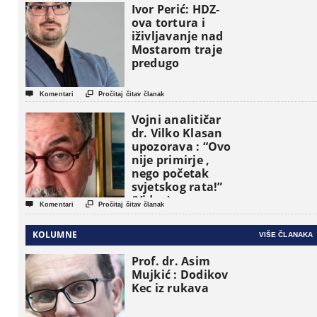
osnovne
Ivor Perić: HDZ-
političke jedinice
ova tortura i
iživljavanje nad
Mostarom traje
predugo


Komentari
Pročitaj čitav članak
Vojni analitičar
dr. Vilko Klasan
upozorava : “Ovo
nije primirje ,
nego početak
svjetskog rata!”
(Video)


Komentari
Pročitaj čitav članak
KOLUMNE
VIŠE ČLANAKA
Prof. dr. Asim
Mujkić : Dodikov
Kec iz rukava