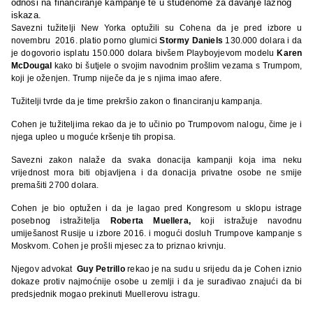
odnosi na financiranje kampanje te u studenome za davanje lažnog
iskaza.
Savezni tužitelji New Yorka optužili su Cohena da je pred izbore u
novembru 2016. platio porno glumici
Stormy Daniels
130.000 dolara i da
je dogovorio isplatu 150.000 dolara bivšem Playboyjevom modelu
Karen
McDougal
kako bi šutjele o svojim navodnim prošlim vezama s Trumpom,
koji je oženjen. Trump niječe da je s njima imao afere.
Tužitelji tvrde da je time prekršio zakon o financiranju kampanja.
Cohen je tužiteljima rekao da je to učinio po Trumpovom nalogu, čime je i
njega upleo u moguće kršenje tih propisa.
Savezni zakon nalaže da svaka donacija kampanji koja ima neku
vrijednost mora biti objavljena i da donacija privatne osobe ne smije
premašiti 2700 dolara.
Cohen je bio optužen i da je lagao pred Kongresom u sklopu istrage
posebnog istražitelja
Roberta Muellera,
koji istražuje navodnu
umiješanost Rusije u izbore 2016. i mogući dosluh Trumpove kampanje s
Moskvom. Cohen je prošli mjesec za to priznao krivnju.
Njegov advokat
Guy Petrillo
rekao je na sudu u srijedu da je Cohen iznio
dokaze protiv najmoćnije osobe u zemlji i da je surađivao znajući da bi
predsjednik mogao prekinuti Muellerovu istragu.