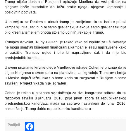
Trump niječe dosluh s Rusijom i optužuje Muellera da vrši pritisak na
njegove bivše suradnike da lažu protiv njega, njegove kampanje i
poslovnih pothvata.
U intervjuu za Reuters u utorak trump je zanijekao da su isplate prilozi
kampanji. “Da jest, bilo bi samo građanski, a ako je samo građanaski nije
bilo kršenja temeljem onoga što smo učinili”, rekao je Trump.
Trumpov advokat Rudy Giuliani je rekao kako se isplate za ušutkavanje
ne mogu smatrati kršenjem financiranja kampanje jer su napravljene kako
bi zaštitile Trumpov ugled i bile bi napravljene čak i da nije bio
predsjednički kandidat.
U svom priznanju krivnje glede Muellerove istrage Cohen je priznao da je
lagao Kongresu o svom radu na planovima za izgradnju Trumpova tornja
u Moskvi dajući lažni iskaz o tome kada su razgovori s Rusijom o tome
završeni. Projekt nikada nije izgrađen.
Cohen je rekao u pisanom svjedočenju za dva kongresna odbora da su
razgovori završili u januaru 2016. prije prvih izbora za republikanskog
predsjedničkog kandidata, mada su zapravo nastavljeni do juna 2016.
nakon što je Trump dobio republikansku kandidaturu.
Facebook
Podijeli