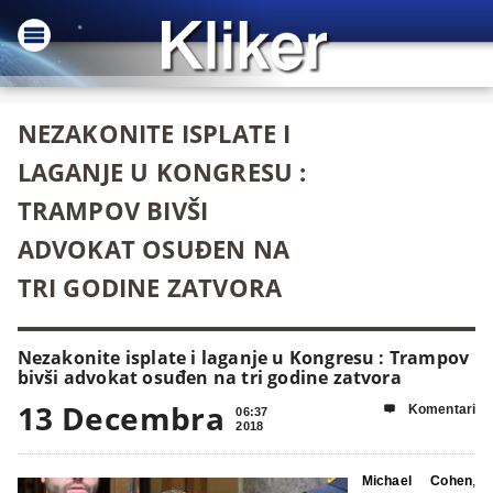
NEZAKONITE ISPLATE I
LAGANJE U KONGRESU :
TRAMPOV BIVŠI
ADVOKAT OSUĐEN NA
TRI GODINE ZATVORA
Nezakonite isplate i laganje u Kongresu : Trampov
bivši advokat osuđen na tri godine zatvora
13 Decembra
Komentari

06:37
2018
Michael Cohen
,