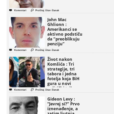


Komentari
Pročitaj čitav članak
John Mac
Ghlionn :
Amerikanci se
aktivno podstiču
da “preoblikuju
penziju”


Komentari
Pročitaj čitav članak
Život nakon
Komšića : Tri
strategije, tri
tabora i jedna
fotelja koja BiH
gura u novi
politički triler


Komentari
Pročitaj čitav članak
Gideon Levy :
“Jevrej si?” Prvo
iznenađenje, a
zatim ljutnja.