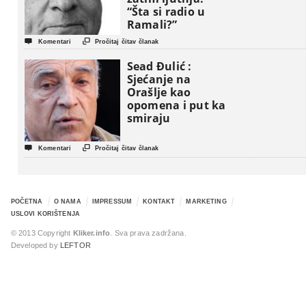
“Šta si radio u
Ramali?”


Komentari
Pročitaj čitav članak
Sead Đulić :
Sjećanje na
Orašlje kao
opomena i put ka
smiraju


Komentari
Pročitaj čitav članak
POČETNA
O NAMA
IMPRESSUM
KONTAKT
MARKETING
USLOVI KORIŠTENJA
© 2013 Copyright
Kliker.info
. Sva prava zadržana.
Developed by
LEFTOR