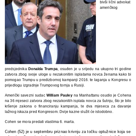
bivši lični advokat
američkog
predsjednika
Donalda Trumpa
, osuđen je u srijedu na ukupno tri godine
zatvora zbog svoje uloge u nezakonitim isplatama novca ženama kako bi
pomogao Trumpu u predizbornoj kampanji 2016. te laganja u Kongresu o
prijedlogu izgradnje Trumpovog tornja u Rusiji.
Američki savezni sudac
William Pauley
na Manhattanu osudio je Cohena
na 36 mjeseci zatvora zbog nezakonitih isplata novca za šutnju, što je bilo
kršenje zakona o financiranju kampanja, te dva mjeseca za davanje
lažnog iskaza pred Kongresom. Dvije kazne služit će istodobno.
Cohen se mora predati vlastima 6. marta.
Cohen (52) je u septembru priznao krivnju za točku optužnice koja se