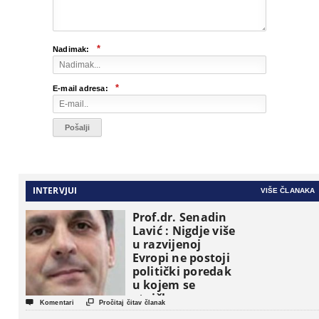
*
Nadimak:
*
E-mail adresa:
INTERVJUI
VIŠE ČLANAKA
Prof.dr. Senadin
Lavić : Nigdje više
u razvijenoj
Evropi ne postoji
politički poredak
u kojem se
etničke grupe


Komentari
Pročitaj čitav članak
pojavljuju kao