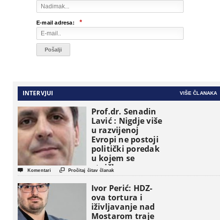
*
E-mail adresa:
INTERVJUI
VIŠE ČLANAKA
Prof.dr. Senadin
Lavić : Nigdje više
u razvijenoj
Evropi ne postoji
politički poredak
u kojem se
etničke grupe


Komentari
Pročitaj čitav članak
pojavljuju kao
osnovne
Ivor Perić: HDZ-
političke jedinice
ova tortura i
iživljavanje nad
Mostarom traje