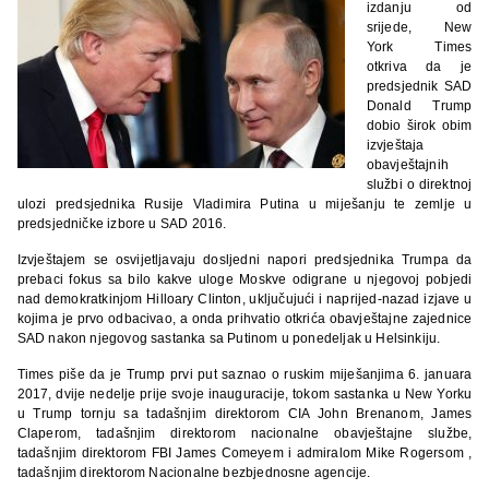
izdanju od
srijede, New
York Times
otkriva da je
predsjednik SAD
Donald Trump
dobio širok obim
izvještaja
obavještajnih
službi o direktnoj
ulozi predsjednika Rusije Vladimira Putina u miješanju te zemlje u
predsjedničke izbore u SAD 2016.
Izvještajem se osvijetljavaju dosljedni napori predsjednika Trumpa da
prebaci fokus sa bilo kakve uloge Moskve odigrane u njegovoj pobjedi
nad demokratkinjom Hilloary Clinton, uključujući i naprijed-nazad izjave u
kojima je prvo odbacivao, a onda prihvatio otkrića obavještajne zajednice
SAD nakon njegovog sastanka sa Putinom u ponedeljak u Helsinkiju.
Times piše da je Trump prvi put saznao o ruskim miješanjima 6. januara
2017, dvije nedelje prije svoje inauguracije, tokom sastanka u New Yorku
u Trump tornju sa tadašnjim direktorom CIA John Brenanom, James
Claperom, tadašnjim direktorom nacionalne obavještajne službe,
tadašnjim direktorom FBI James Comeyem i admiralom Mike Rogersom ,
tadašnjim direktorom Nacionalne bezbjednosne agencije.