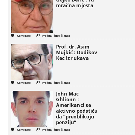
mračna mjesta


Komentari
Pročitaj čitav članak
Prof. dr. Asim
Mujkić : Dodikov
Kec iz rukava


Komentari
Pročitaj čitav članak
John Mac
Ghlionn :
Amerikanci se
aktivno podstiču
da “preoblikuju
penziju”


Komentari
Pročitaj čitav članak