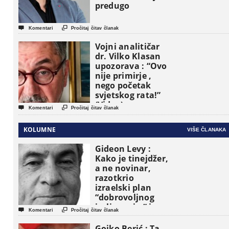
predugo


Komentari
Pročitaj čitav članak
Vojni analitičar
dr. Vilko Klasan
upozorava : “Ovo
nije primirje ,
nego početak
svjetskog rata!”
(Video)


Komentari
Pročitaj čitav članak
KOLUMNE
VIŠE ČLANAKA
Gideon Levy :
Kako je tinejdžer,
a ne novinar,
razotkrio
izraelski plan
“dobrovoljnog
iseljavanja ” iz


Komentari
Pročitaj čitav članak
Gaze
Gojko Berić : Ta