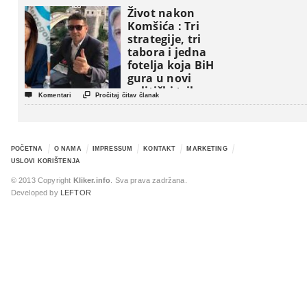
Život nakon
Komšića : Tri
strategije, tri
tabora i jedna
fotelja koja BiH
gura u novi
politički triler


Komentari
Pročitaj čitav članak
POČETNA
O NAMA
IMPRESSUM
KONTAKT
MARKETING
USLOVI KORIŠTENJA
© 2013 Copyright
Kliker.info
. Sva prava zadržana.
Developed by
LEFTOR