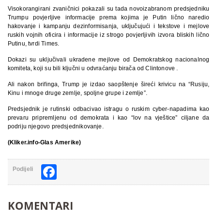
Visokorangirani zvaničnici pokazali su tada novoizabranom predsjedniku
Trumpu povjerljive informacije prema kojima je Putin lično naredio
hakovanje i kampanju dezinformisanja, uključujući i tekstove i mejlove
ruskih vojnih oficira i informacije iz strogo povjerljivih izvora bliskih lično
Putinu, tvrdi Times.
Dokazi su uključivali ukradene mejlove od Demokratskog nacionalnog
komiteta, koji su bili ključni u odvraćanju birača od Clintonove .
Ali nakon brifinga, Trump je izdao saopštenje šireći krivicu na “Rusiju,
Kinu i mnoge druge zemlje, spoljne grupe i zemlje”.
Predsjednik je rutinski odbacivao istragu o ruskim cyber-napadima kao
prevaru pripremljenu od demokrata i kao “lov na vještice” ciljane da
podriju njegovo predsjednikovanje.
(Kliker.info-Glas Amerike)
Facebook
Podijeli
KOMENTARI