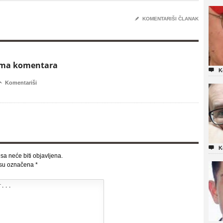
✎
KOMENTARIŠI ČLANAK
ema komentara

K

Komentariši

K
sa neće biti objavljena.
 su označena
*