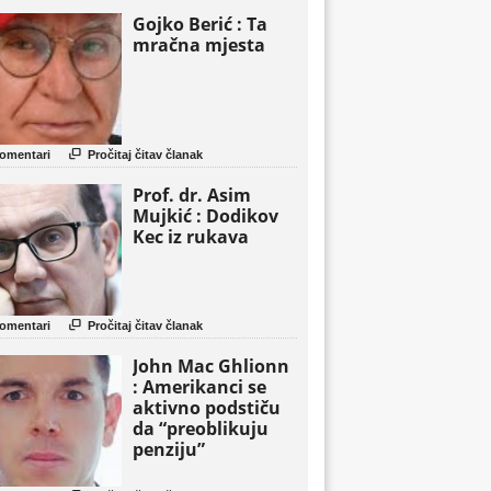
Gojko Berić : Ta
mračna mjesta

omentari
Pročitaj čitav članak
Prof. dr. Asim
Mujkić : Dodikov
Kec iz rukava

omentari
Pročitaj čitav članak
John Mac Ghlionn
: Amerikanci se
aktivno podstiču
da “preoblikuju
penziju”