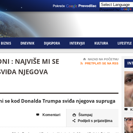
Powered by
BIZNIS
DNEVNIK
DIJASPORA
INTERVJUI
KULTURA
LIFESTYLE
I : NAJVIŠE MI SE
⌂
NAZAD NA POČETNU
IN

PRETPLATI SE NA RSS
VIĐA NJEGOVA
e mi se kod Donalda Trumpa sviđa njegova supruga

K
Komentari
Štampaj


Podijeli s prijateljima
