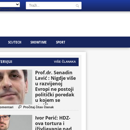
Translate
SCI/TECH
SHOWTIME
SPORT
TERVJUI
VIŠE ČLANAKA
Prof.dr. Senadin
Lavić : Nigdje više
u razvijenoj
Evropi ne postoji
politički poredak
u kojem se
etničke grupe

omentari
Pročitaj čitav članak
pojavljuju kao
osnovne političke
Ivor Perić: HDZ-
jedinice
ova tortura i
iživljavanje nad