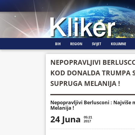
BIH
REGION
SVIJET
KOLUMNE
NEPOPRAVLJIVI BERLUSCON
KOD DONALDA TRUMPA S
SUPRUGA MELANIJA !
Nepopravljivi Berlusconi : Najviš
Melanija !
24 Juna
05:21
2017