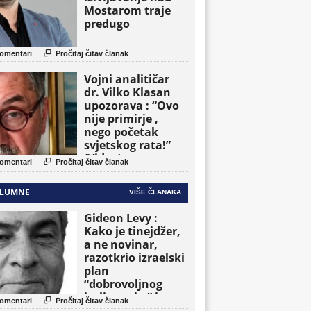
Mostarom traje
predugo

omentari
Pročitaj čitav članak
Vojni analitičar
dr. Vilko Klasan
upozorava : “Ovo
nije primirje ,
nego početak
svjetskog rata!”
(Video)

omentari
Pročitaj čitav članak
LUMNE
VIŠE ČLANAKA
Gideon Levy :
Kako je tinejdžer,
a ne novinar,
razotkrio izraelski
plan
“dobrovoljnog
iseljavanja ” iz

omentari
Pročitaj čitav članak
Gaze