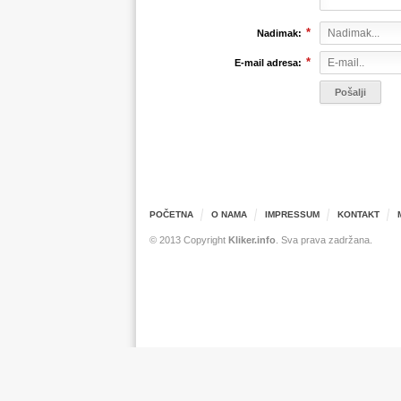
*
Nadimak:
*
E-mail adresa:
POČETNA
O NAMA
IMPRESSUM
KONTAKT
© 2013 Copyright
Kliker.info
. Sva prava zadržana.