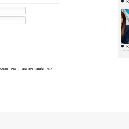

K

K
MARKETING
USLOVI KORIŠTENJA