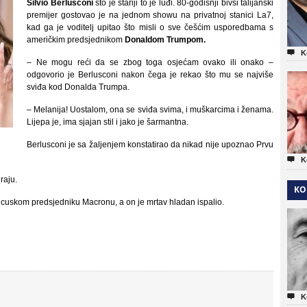
Silvio Berlusconi
što je stariji to je luđi. 80-godišnji bivši talijanski
premijer gostovao je na jednom showu na privatnoj stanici La7,
kad ga je voditelj upitao što misli o sve češćim usporedbama s
američkim predsjednikom
Donaldom Trumpom.

K
– Ne mogu reći da se zbog toga osjećam ovako ili onako –
odgovorio je Berlusconi nakon čega je rekao što mu se najviše
sviđa kod Donalda Trumpa.
– Melanija! Uostalom, ona se sviđa svima, i muškarcima i ženama.
Lijepa je, ima sjajan stil i jako je šarmantna.
Berlusconi je sa žaljenjem konstatirao da nikad nije upoznao Prvu

K
raju.
KO
rancuskom predsjedniku Macronu, a on je mrtav hladan ispalio.

K