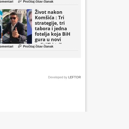

omentari
Pročitaj čitav članak
Život nakon
Komšića : Tri
strategije, tri
tabora i jedna
fotelja koja BiH
gura u novi
politički triler

omentari
Pročitaj čitav članak
Developed by
LEFTOR