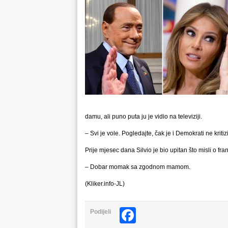
damu, ali puno puta ju je vidio na televiziji.
– Svi je vole. Pogledajte, čak je i Demokrati ne kritizi
Prije mjesec dana Silvio je bio upitan što misli o f
– Dobar momak sa zgodnom mamom.
(Kliker.info-JL)
Facebook
Podijeli