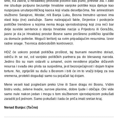
smo, na žalost, u nedalekoj prošlosti počinili baš puno, previše zla. I zato
me izluđuje potpuno bezumlje hrvatske vanjske politike koja djeluje kao
nuspojava unutarpolitičkog kaosa koji vlada desetljećima. Ne amnestiram
službeno Sarajevo, Mostar, niti Banja Luku, Bosna trenutno upravo ima
vlast koju (ne) zaslužuje. Samo nabrajajući fakte, činjenice i postojeće
političke trendove u kojima nema ikoga vjerodostojnog koji zna reći bar
dvije suvisle sentence o stanju hrvatske nacije u Prijedoru ili Goraždu,
jasno je da je Hrvatskoj prostor Bosne samo prošireno političko igralište
za domaće potrebe. Mogući teritorij sa svim pripadajućim resursima. Izvor
radne snage. Tvornica dobrodošlih kontroverzi.
HDZ će uskoro postati politička prošlost, taj tsunami neumitno dolazi,
odriču ih se svi, od vanjsko političkih partnera pa do blesavog naroda.
Jedino što su nam ostavili u amanet, osim neviđene pljačke državnih
resursa i svađa oko plota sa susjedima, jest bezosjećajnost i dojam trajne
torture. No, zgriješili su dušu s Bosnom i biti će im to vražji biljeg za sva
vremena, protekli događaji samo su pojačali taj dojam.
Mene veseli kad pogledam preko Une ili Save dragu mi Bosnu. Vidim
bistru vodu, zelene livade, surove planine, dobre ljude i običaje. Oni vide
samo nule nakon jedan i mogu s tom službenom vjerodajnicom pokušati
zaraditi još jednom. Samo pokušati i tada će priča imati sretan kraj.
Nenad Bunjac (Tačno)