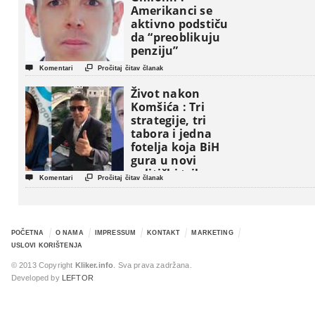
Amerikanci se
aktivno podstiču
da “preoblikuju
penziju”


Komentari
Pročitaj čitav članak
Život nakon
Komšića : Tri
strategije, tri
tabora i jedna
fotelja koja BiH
gura u novi
politički triler


Komentari
Pročitaj čitav članak
POČETNA
O NAMA
IMPRESSUM
KONTAKT
MARKETING
USLOVI KORIŠTENJA
© 2013 Copyright
Kliker.info
. Sva prava zadržana.
Developed by
LEFTOR