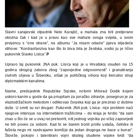
Slavni sarajevski otpadnik Nele Karajlić, a mahala zna biti pretjerano
okrutna čak i kad je u pravu kao sve mahale ovoga svijeta, u svom
prvijencu s “one strane”, na albumu “Ja nisam odavle” pjeva slijedeće
stihove: “Kontraofanziva kao što to biva bila je žestoka, vodio ju je lično
pukovnik Slavko Lisica”.
P
Upravo taj pukovnik JNA pok. Lisica koji je u Hrvatskoj osuđen na 15
godina strogog zatvora zbog “zapovjedne odgovornosti” i granatiranja
civilnih ciljeva u Šibeniku, vršak je političkog vihora koji trenutno struji
diplomatskim kanalima.
Naime, predsjednik Republike Srpske, notorni Milorad Dodik kojem
uskoro kanim u goste da ga priupitam za junačko zdravlje, posegnuo je za
vlastodržačkom metodom i odlikovao čovjeka koji ga je prezirao iz dubine
duše. U smrti su svi drugari. Pukovnik JNA pok. Lisica- nije problem naći
njegove intervjue na internetskim tražilicima – do kraja je tvrdio “da sam
znao u što će se u ovaj rat pretvoriti, niti jednog vojnika po višoj zapovijedi
ne bih poveo za sobom. Kad bi se barem borili protiv ustaša, četnike ili
fašista nego mi razdvajamo komšije da jedan drugoga ne bace u bunar”.
Štoviše, pokojni i talentirani vojni strateg otuđene vojske tvrdi “da