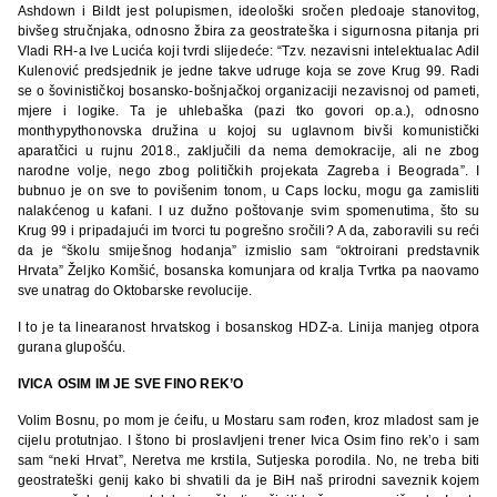
Ashdown i Bildt jest polupismen, ideološki sročen pledoaje stanovitog,
bivšeg stručnjaka, odnosno žbira za geostrateška i sigurnosna pitanja pri
Vladi RH-a Ive Lucića koji tvrdi slijedeće: “Tzv. nezavisni intelektualac Adil
Kulenović predsjednik je jedne takve udruge koja se zove Krug 99. Radi
se o šovinističkoj bosansko-bošnjačkoj organizaciji nezavisnoj od pameti,
mjere i logike. Ta je uhlebaška (pazi tko govori op.a.), odnosno
monthypythonovska družina u kojoj su uglavnom bivši komunistički
aparatčici u rujnu 2018., zaključili da nema demokracije, ali ne zbog
narodne volje, nego zbog političkih projekata Zagreba i Beograda”. I
bubnuo je on sve to povišenim tonom, u Caps locku, mogu ga zamisliti
nalakćenog u kafani. I uz dužno poštovanje svim spomenutima, što su
Krug 99 i pripadajući im tvorci tu pogrešno sročili? A da, zaboravili su reći
da je “školu smiješnog hodanja” izmislio sam “oktroirani predstavnik
Hrvata” Željko Komšić, bosanska komunjara od kralja Tvrtka pa naovamo
sve unatrag do Oktobarske revolucije.
I to je ta linearanost hrvatskog i bosanskog HDZ-a. Linija manjeg otpora
gurana glupošću.
IVICA OSIM IM JE SVE FINO REK’O
Volim Bosnu, po mom je ćeifu, u Mostaru sam rođen, kroz mladost sam je
cijelu protutnjao. I štono bi proslavljeni trener Ivica Osim fino rek’o i sam
sam “neki Hrvat”, Neretva me krstila, Sutjeska porodila. No, ne treba biti
geostrateški genij kako bi shvatili da je BiH naš prirodni saveznik kojem