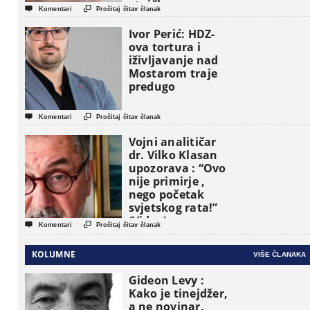
etničke grupe


Komentari
Pročitaj čitav članak
pojavljuju kao
osnovne
Ivor Perić: HDZ-
političke jedinice
ova tortura i
iživljavanje nad
Mostarom traje
predugo


Komentari
Pročitaj čitav članak
Vojni analitičar
dr. Vilko Klasan
upozorava : “Ovo
nije primirje ,
nego početak
svjetskog rata!”
(Video)


Komentari
Pročitaj čitav članak
KOLUMNE
VIŠE ČLANAKA
Gideon Levy :
Kako je tinejdžer,
a ne novinar,