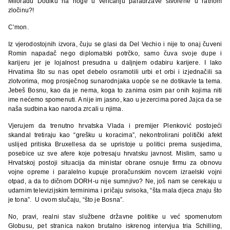
Miloradu Dodiku na noge u veličanju paradržave stvorene u ratnom
zločinu?!
C’mon.
Iz vjerodostojnih izvora, čuju se glasi da Del Vechio i nije to onaj čuveni
Romin napadač nego diplomatski potrčko, samo čuva svoje dupe i
karijeru jer je lojalnost presudna u daljnjem odabiru karijere. I lako
Hrvatima što su nas opet debelo osramotili urbi et orbi i izjednačili sa
zlotvorima, mog prosječnog sunarodnjaka uopće se ne dotikavle ta tema.
Jebeš Bosnu, kao da je nema, koga to zanima osim par onih kojima niti
ime nećemo spomenuti. A nije im jasno, kao u jezercima pored Jajca da se
naša sudbina kao naroda zrcali u njima.
Vjerujem da trenutno hrvatska Vlada i premijer Plenković postojeći
skandal tretiraju kao “grešku u koracima”, nekontrolirani politički afekt
uslijed pritiska Bruxellesa da se upristoje u politici prema susjedima,
posebice uz sve afere koje potresaju hrvatsku javnost. Mislim, samo u
Hrvatskoj postoji situacija da ministar obrane osnuje firmu za obnovu
vojne opreme i paralelno kupuje proračunskim novcem izraelski vojni
otpad, a da to dičnom DORH-u nije sumnjivo? Ne, još nam se cerekaju u
udarnim televizijskim terminima i pričaju svisoka, “šta mala djeca znaju što
je tona”. U ovom slučaju, “što je Bosna”.
No, pravi, realni stav službene državne politike u već spomenutom
Globusu, pet stranica nakon brutalno iskrenog intervjua tria Schilling,