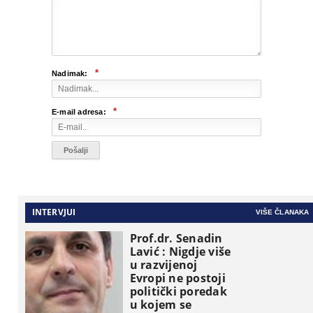
*
Nadimak:
*
E-mail adresa:
INTERVJUI
VIŠE ČLANAKA
Prof.dr. Senadin
Lavić : Nigdje više
u razvijenoj
Evropi ne postoji
politički poredak
u kojem se