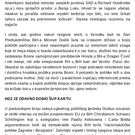
Amerikanci (tadašnji ministar vanjskih poslova SAD-a Richard Hoolbroke
op.a.) nisu spriječili prodor u Banja Luku, Hrvati bi se lagano ušetali,
nikakve tu junačke odbrane srpskih teritorija nije bilo, svi smo čekali
njihov ulazak da pokrenemo točkove”. Srpska mitologija razorena na
najjače.
I onda, par godina nakon njegove smrti, u trenutku kad se član
Predsjedništva BiH-a Milorad Dodik šuta sa Ustavom države u kojoj
politički participira i slavi nepostojeći praznik uz mimohod ratnih snaga
koje bi moja ekipa iz kvarta natamburala k’o zec lisicu, društvo mu pravi u
rastakanju Bosne samoprozvani predstavnik Hrvata u BH-a Dragan Čović
i niti manje, niti više veleposlanik RH u BIH Ivan del Vechio. Porco dio.
Skandal se zakotrljao neviđenom brzinom i traje jednakim intezitetom kao
i dvolična hrvatska politika prema Bosni. A porijeklo te politike leži u dva
podvojena motiva: želji za moći i paralelnom osjećaju inferiornosti prema
velikim silama u kojem politički korpus djeluje nekontrolirano, otprilike kao
da križate lisicu s troprstim ljenjivcem. No, ajmo redom.
HDZ JE ODAVNO DOBIO ŠUP KARTU
U predzadnjem broju nekad uglednog političkog tjednika Globus osvanuo
je veliki intervju sa bivšim povjerenikom EU za BiH Christianom Schwarz
Schillingom koji u kolegijalno ime Paddy Ashdowna i Carla Bildta
argumentirano tvrdi da demokratski razvoj BiH koče “nacionalističke
politike Zagreba i Beograda”. Zanimljiv aspekt i timing njegova istupa jest