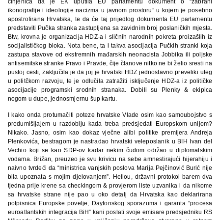
činjenica da je EK uputila EU parlamentu dokument o “zabrani
ikonografije i ideologije nacizma u javnom prostoru” u kojem je posebno
apostrofirana Hrvatska, te da će taj prijedlog dokumenta EU parlamentu
predstaviti Pučka stranka zastupljena sa zavidnim broj poslaničkih mjesta.
Btw, krovna je organizacija HDZ-a i sličnih narodnih pokreta proizašlih iz
socijalističkog bloka. Nota bene, ta i takva asocijacija Pučkih stranki koja
zastupa stavove od ekstremnih mađarskih neonacista Jobbika ili poljske
antisemitske stranke Pravo i Pravde, čije članove nitko ne bi želio sresti na
pustoj cesti, zaključila je da joj je hrvatski HDZ jednostavno preveliki uteg
u politčkom razvoju, te je odlučila zatražiti isključenje HDZ-a iz političke
asocijacije programski srodnih stranaka. Dobili su Plenky & ekipica
nogom u dupe, jednosmjernu šup kartu.
I kako onda protumačiti poteze hrvatske Vlade osim kao samoubojstvo s
predumišljajem u razdoblju kada treba predsjedati Europskom unijom?
Nikako. Jasno, osim kao dokaz vječne alibi politike premijera Andreja
Plenkovića, bestragom je nastradao hrvatski veleposlanik u BIH Ivan del
Vechio koji se kao SDP-ov kadar nekim čudom održao u diplomatskim
vodama. Brižan, preuzeo je svu krivicu na sebe amnestirajući hijerahiju i
naivno tvrdeći da “ministrica vanjskih poslova Marija Pejčinović Burić nije
bila upoznata s mojim djelovanjem”. Hellou, državni protokol barem dva
tjedna prije krene sa checkingom & provjerom liste uzvanika i da nikome
sa hrvatske strane nije pao u oko detalj da Hrvatska kao deklarirana
potpisnica Europske povelje, Daytonskog sporazuma i garanta “procesa
euroatlantskih integracija BiH” kani poslati svoje emisare predsjedniku RS