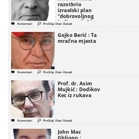
razotkrio
izraelski plan
“dobrovoljnog
iseljavanja ” iz


Komentari
Pročitaj čitav članak
Gaze
Gojko Berić : Ta
mračna mjesta


Komentari
Pročitaj čitav članak
Prof. dr. Asim
Mujkić : Dodikov
Kec iz rukava


Komentari
Pročitaj čitav članak
John Mac
Ghlionn :