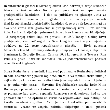
Republikanski glasači u saveznoj državi Iowi održavaju svoje stranačke
izbore za šest sedmica što je prvi pravi test za republikanske
predsjedničke kandidate. I dok se približava to glasanje utrka za
predsjedničku nominaciju izgleda da je neizvjesnija negoli
ikad.Republikanski predsjednički kandidati će se sve više koncentrirati na
dva vrlo važna rana glasovanja u predsjedničkoj utrci – tzv. izborni
koledž u Iowi 3. siječnja i primarne izbore u New Hampshireu 10. siječnja.
U posljednjoj anketi koju su proveli list USA Today i Gallup bivši
predsjedatelj Zastupničkog doma Newt Gingrich zauzima prvo mjesto, a
podržava ga 22 posto republikanskih glasača. Bivši guverner
Massachusettsa Mit Romney odmah je uz njega s 21 posto, a slijede ih
biznismen iz Georgije Herman Cain sa 16, i kongresnik iz Teksasa Ron
Paul s 9 posto. Ostatak kandidata uživa jednoznamenkastu podršku
republikanskih glasača.
Stuart Rothenberg je urednik i izdavač publikacije Rothenberg Political
Report, nestranačkog političkog newslettera. "Ova republikanska utrka je
najkaotičnija koju sam ikad vidio i isto je najnepredvidljivija. U jednom
ta je utrka vrlo jasna: četvrtina Republikanske stranke hoće Mitta
Romneya, a preostale tri četvrtine ne žele ništa imati s njim".Herman Cain
se promatrao kao glavni suparnik Romneyu sve donedavno kad se bio
primoran braniti od optužbi za seksualna napastovanja- koje datiraju do
kasnih devedesetih godina. Cain je imao i nekoliko problematičnih
trenutaka vezano uz vanjsku politiku, uključujući i kratki gubitak