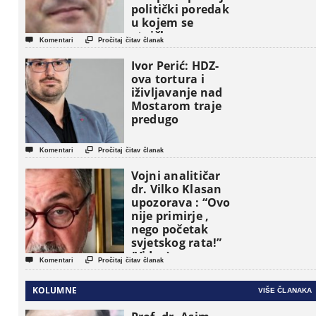
politički poredak
u kojem se
etničke grupe


Komentari
Pročitaj čitav članak
pojavljuju kao
osnovne
Ivor Perić: HDZ-
političke jedinice
ova tortura i
iživljavanje nad
Mostarom traje
predugo


Komentari
Pročitaj čitav članak
Vojni analitičar
dr. Vilko Klasan
upozorava : “Ovo
nije primirje ,
nego početak
svjetskog rata!”
(Video)


Komentari
Pročitaj čitav članak
KOLUMNE
VIŠE ČLANAKA