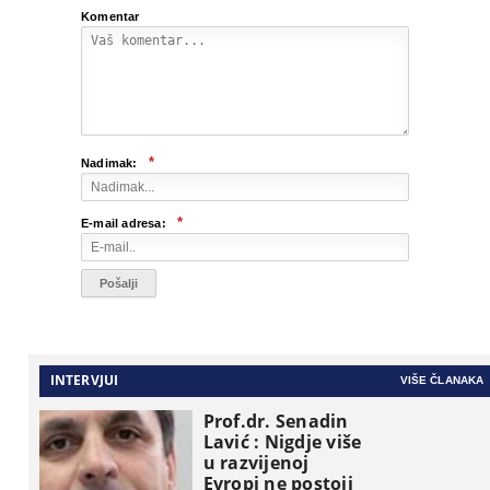
Komentar
*
Nadimak:
*
E-mail adresa:
INTERVJUI
VIŠE ČLANAKA
Prof.dr. Senadin
Lavić : Nigdje više
u razvijenoj
Evropi ne postoji