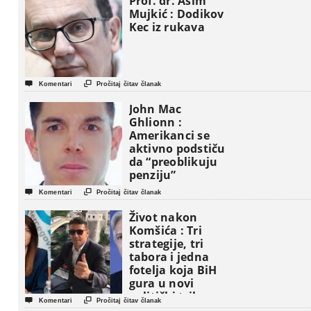
Prof. dr. Asim
Mujkić : Dodikov
Kec iz rukava


Komentari
Pročitaj čitav članak
John Mac
Ghlionn :
Amerikanci se
aktivno podstiču
da “preoblikuju
penziju”


Komentari
Pročitaj čitav članak
Život nakon
Komšića : Tri
strategije, tri
tabora i jedna
fotelja koja BiH
gura u novi
politički triler


Komentari
Pročitaj čitav članak