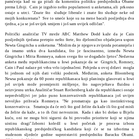
pamćenja kad su ga pitali da komentira politiku predsjednika Obame
prema Libiji. Cain je izgubio nešto popularnosti u anketama, ali prkosno
ostaje u utrci. "Znate što sluđuje liberale i znate što sluđuje neke od
mojih konkurenata? Sve to smeće koje su na mene bacali posljednja dva
tjedna, a ja se još uvijek smijem i još sam uvijek odličan".
Politički analitičar TV mreže ABC Matthew Dodd kaže da je Cain
posljednjih tjedana pretrpio nešto štete, što djelomično objašnjava uspon
Newta Gingricha u anketama. "Mislim da je njegova zvijezda potamnjela i
da imamo utrku dva kandidata, što je fascinantno, između Newta
Gingricha i Mitta Romneya, nakon svega što se događalo ljetos".Nedavna
anketa među republikancima u Iowi pokazuje da se Gingrich, Romney,
Cain i Paul nalaze pri vrhu vrlo izjednačeni. Pobjeda u ovoj državi mogla
bi jednom od njih dati veliki podstrek. Međutim, anketa Bloomberg
Newsa pokazuje da 60 posto republikanaca koji planiraju glasovati u Iowi
još uvijek može promijeniti mišljenje, što nagovještava fluidnu i
neizvjesnu utrku.Analitičar Stuart Rothenberg kaže da republikanci ostaje
nepredvidljivi jer jako puno konzervativnih republikanaca još uvijen
nevoljko prihvaća Romneya. "Ne promatraju ga kao instinktivnog
konzervativca. Smatraju da će reći što god želite da kaže ili što god misli
da želite da kaže, a to ih čini nervoznim. Kada i ako bi došao u Bijelu
kuću, oni ne mogu biti sigurni da bi provodio prioritete koji se njima
uistinu dragi".Izborni koledž u Iowi početak je procesa izbora
republikanskog predsjedničkog kandidata koji će se na izborima u
studenom sljedeće godine suprotstaviti predsjedniku Baracku Obami.