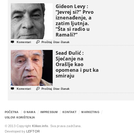
Gideon Levy :
“Jevrej si?” Prvo
iznenađenje, a
zatim ljutnja.
“Šta si radio u
Ramali?”


Komentari
Pročitaj čitav članak
Sead Đulić :
Sjećanje na
Orašlje kao
opomena i put ka
smiraju


Komentari
Pročitaj čitav članak
POČETNA
O NAMA
IMPRESSUM
KONTAKT
MARKETING
USLOVI KORIŠTENJA
© 2013 Copyright
Kliker.info
. Sva prava zadržana.
Developed by
LEFTOR