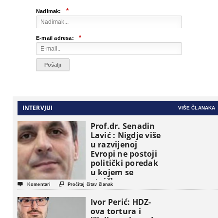
*
Nadimak:
*
E-mail adresa:
INTERVJUI
VIŠE ČLANAKA
Prof.dr. Senadin
Lavić : Nigdje više
u razvijenoj
Evropi ne postoji
politički poredak
u kojem se
etničke grupe


Komentari
Pročitaj čitav članak
pojavljuju kao
osnovne
Ivor Perić: HDZ-
političke jedinice
ova tortura i