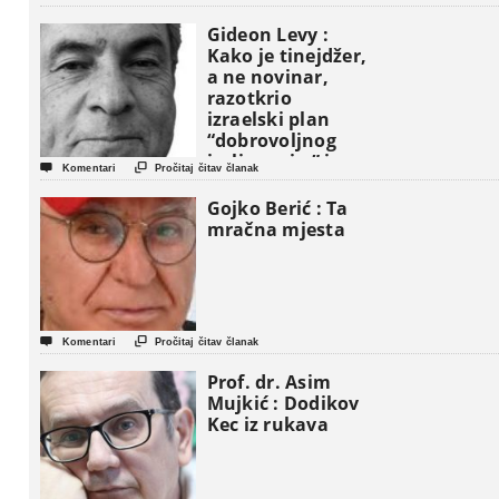
Gideon Levy :
Kako je tinejdžer,
a ne novinar,
razotkrio
izraelski plan
“dobrovoljnog
iseljavanja ” iz


Komentari
Pročitaj čitav članak
Gaze
Gojko Berić : Ta
mračna mjesta


Komentari
Pročitaj čitav članak
Prof. dr. Asim
Mujkić : Dodikov
Kec iz rukava