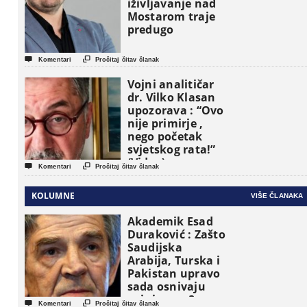
iživljavanje nad
Mostarom traje
predugo


Komentari
Pročitaj čitav članak
Vojni analitičar
dr. Vilko Klasan
upozorava : “Ovo
nije primirje ,
nego početak
svjetskog rata!”
(Video)


Komentari
Pročitaj čitav članak
KOLUMNE
VIŠE ČLANAKA
Akademik Esad
Duraković : Zašto
Saudijska
Arabija, Turska i
Pakistan upravo
sada osnivaju
vojni savez?


Komentari
Pročitaj čitav članak