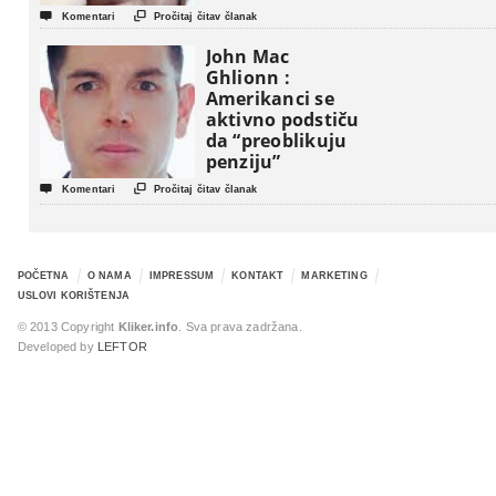


Komentari
Pročitaj čitav članak
John Mac
Ghlionn :
Amerikanci se
aktivno podstiču
da “preoblikuju
penziju”


Komentari
Pročitaj čitav članak
POČETNA
O NAMA
IMPRESSUM
KONTAKT
MARKETING
USLOVI KORIŠTENJA
© 2013 Copyright
Kliker.info
. Sva prava zadržana.
Developed by
LEFTOR