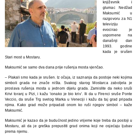
književnik i
glumac Nedžad
Maksumić u
razgovoru za N1
televiziju
evocirao je
uspomene na
današnji dan
1993. godine
kada je srušen
Stari most u Mostaru.
Maksumić se samo dva dana prije rušenja mosta vjenčao.
– Plakali smo kada je srušen. Iz očaja, iz saznanja da postoje neki kojima
simboli grada ne znače ništa. Svakog starog Mostarca zaboljela je
proslava rušenja mosta u jednom dijelu grada. Zamislite da neko sruši
Krivi toranj u Pizi, i kažu ‘ionako je bio kriv’. Ili da u Firenci sruše Ponte
Veccio, da sruše Trg svetog Marka u Veneciji i kažu da taj grad pripada
njima. Kako grad može pripadati onom ko ruši njegov simbol – kaže
Maksumić.
Maksumić je kazao da je budućnost jedino vrijeme koje treba da postoji u
Mostaru, ali da je greška prepustiti grad onima koji ne osjećaju ljubav
prema njemu.