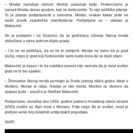
– Mostar zaslužuje remont. Mostar zaslužuje bolje. Pretenciozno je
nazvati Mostar danas gradom, koji ne funkcioniše. To nije političko pitanje.
To je pitanje podijeljenosti u umovima. Mostar, ovakav kakav jeste ne
može praviti zajedničke manifestacije. Podijeljene su – istakao je
Maksumić.
On je podsjetio i na činjenicu da se godišnjica rušenja Starog mosta
obilježava u samo jednom dijelu grada.
– I to ne od političara, da se ne bi zamjerili. Mostar ne samo da je grad
slučaj, nego je grad koji funkcioniše samo kada mora da se dijeli plijen.
Maksumić je kazao i to da svjetska javnost nije saznala da je most srušen
grad ne bi bio spašen.
– Žrtvovanje Starog mosta pomoglo je životu jednog dijela grada. Ideje o
Mostaru. Mostar je ideja. Nastao je oko mosta. Mostovi su stvoreni da
spajaju ljude – poručio je Nedžad Maksumić.
Podsjećamo, današnji dan 1993. godine jedinice Hrvatskog vijeća obrane
(HVO) srušile su Stari most u Mostaru. Prije nego što je srušen, most je
pretrpio veliki broj direktnih artiljerijskih pogodaka.
(NAP)