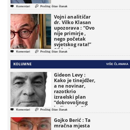


Komentari
Pročitaj čitav članak
Vojni analitičar
dr. Vilko Klasan
upozorava : “Ovo
nije primirje ,
nego početak
svjetskog rata!”
(Video)


Komentari
Pročitaj čitav članak
KOLUMNE
VIŠE ČLANAKA
Gideon Levy :
Kako je tinejdžer,
a ne novinar,
razotkrio
izraelski plan
“dobrovoljnog
iseljavanja ” iz


Komentari
Pročitaj čitav članak
Gaze
Gojko Berić : Ta
mračna mjesta