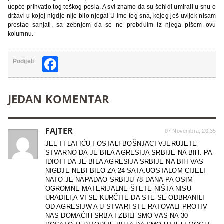
uopće prihvatio tog teškog posla. A svi znamo da su šehidi umirali u snu o
državi u kojoj nigdje nije bilo njega! U ime tog sna, kojeg još uvijek nisam
prestao sanjati, sa zebnjom da se ne probduim iz njega pišem ovu
kolumnu.
Facebook
Podijeli
JEDAN KOMENTAR
FAJTER
07 Novembra, 20:35
JEL TI LATIĆU I OSTALI BOŠNJACI VJERUJETE
STVARNO DA JE BILA AGRESIJA SRBIJE NA BIH. PA
IDIOTI DA JE BILA AGRESIJA SRBIJE NA BIH VAS
NIGDJE NEBI BILO ZA 24 SATA.UOSTALOM CIJELI
NATO JE NAPADAO SRBIJU 78 DANA PA OSIM
OGROMNE MATERIJALNE ŠTETE NIŠTA NISU
URADILI,A VI SE KURČITE DA STE SE ODBRANILI
OD AGRESIJW A U STVARI STE RATOVALI PROTIV
NAS DOMAĆIH SRBA I ZBILI SMO VAS NA 30