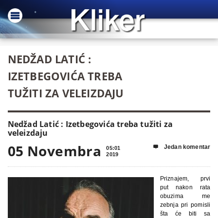
NEDŽAD LATIĆ :
IZETBEGOVIĆA TREBA
TUŽITI ZA VELEIZDAJU
Nedžad Latić : Izetbegovića treba tužiti za
veleizdaju
05 Novembra
Jedan komentar

05:01
2019
Priznajem, prvi
put nakon rata
obuzima me
zebnja pri pomisli
šta će biti sa