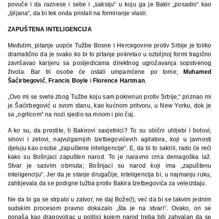
povuče i da raznese i sebe i „saksiju“ u koju ga je Bakir „posadio“ kao
„ljiljana“, da bi tek onda pristali na formiranje vlasti.
ZAPUŠTENA INTELIGENCIJA
Međutim, pitanje uopće Tužbe Bosne i Hercegovine protiv Srbije je toliko
dramatično da je svako ko bi to pitanje pokretao u ozbiljnoj formi tragično
završavao karijeru sa posljedicama direktnog ugrožavanja sopstvenog
života. Bar tri osobe će ostati umpamćene po tome;
Muhamed
Šaćirbegović
,
Francis Boyle
i
Florence Hartman
.
„Ovo mi se svete zbog Tužbe koju sam pokrenuo protiv Srbije,“ priznao mi
je Šaćirbegović u svom stanu, kao kućnom pritvoru, u New Yorku, dok je
sa „ogrlicom“ na nozi sjedio sa mnom i pio čaj.
A ko su, da prostite, ti Bakirovi savjetnici? To su obični uhljebi i botovi,
sinovi i zetovi, najvulgarnijih Izetbegovićevih agitatora, koji u javnosti
djeluju kao osobe „zapuštene inteligencije“. E, da bi to sakrili, rado će reći
kako su Bošnjaci zapušten narod. To je naravno crna demagoška laž.
Stvar je sasvim obrnuta; Bošnjaci su narod koji ima „zapuštenu
inteligenciju“. Jer da je stanje drugačije, inteligencija bi, u najmanju ruku,
zahtijevala da se podigne tužba protiv Bakira Izetbegovića za veleizdaju.
Ne da bi ga se strpalo u zatvor, ne daj Bože(!), već da bi se takvim jednim
sudskim procesom pravno dokazalo „šta je na stvari“. Ovako, on se
ponaša kao dragovoljac u politici kojem narod treba biti zahvalan da se