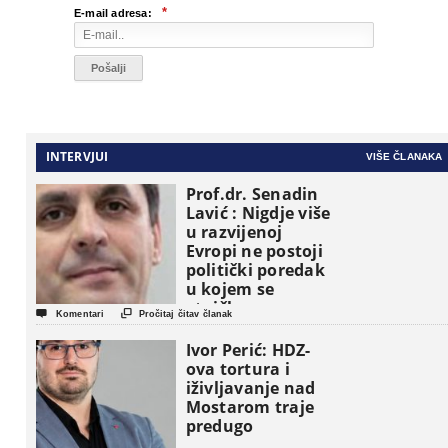
*
E-mail adresa:
INTERVJUI
VIŠE ČLANAKA
Prof.dr. Senadin
Lavić : Nigdje više
u razvijenoj
Evropi ne postoji
politički poredak
u kojem se
etničke grupe


Komentari
Pročitaj čitav članak
pojavljuju kao
osnovne
Ivor Perić: HDZ-
političke jedinice
ova tortura i
iživljavanje nad
Mostarom traje
predugo