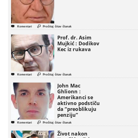


Komentari
Pročitaj čitav članak
Prof. dr. Asim
Mujkić : Dodikov
Kec iz rukava


Komentari
Pročitaj čitav članak
John Mac
Ghlionn :
Amerikanci se
aktivno podstiču
da “preoblikuju
penziju”


Komentari
Pročitaj čitav članak
Život nakon