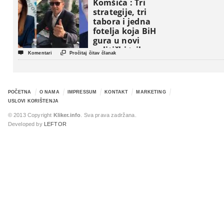
Komšića : Tri
strategije, tri
tabora i jedna
fotelja koja BiH
gura u novi
politički triler


Komentari
Pročitaj čitav članak
POČETNA
O NAMA
IMPRESSUM
KONTAKT
MARKETING
USLOVI KORIŠTENJA
© 2013 Copyright
Kliker.info
. Sva prava zadržana.
Developed by
LEFTOR