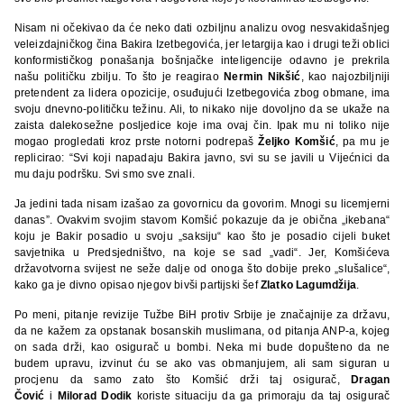
Nisam ni očekivao da će neko dati ozbiljnu analizu ovog nesvakidašnjeg
veleizdajničkog čina Bakira Izetbegovića, jer letargija kao i drugi teži oblici
konformističkog ponašanja bošnjačke inteligencije odavno je prekrila
našu političku zbilju. To što je reagirao
Nermin Nikšić
, kao najozbiljniji
pretendent za lidera opozicije, osuđujući Izetbegovića zbog obmane, ima
svoju dnevno-političku težinu. Ali, to nikako nije dovoljno da se ukaže na
zaista dalekosežne posljedice koje ima ovaj čin. Ipak mu ni toliko nije
mogao progledati kroz prste notorni podrepaš
Željko Komšić
, pa mu je
replicirao: “Svi koji napadaju Bakira javno, svi su se javili u Vijećnici da
mu daju podršku. Svi smo sve znali.
Ja jedini tada nisam izašao za govornicu da govorim. Mnogi su licemjerni
danas”. Ovakvim svojim stavom Komšić pokazuje da je obična „ikebana“
koju je Bakir posadio u svoju „saksiju“ kao što je posadio cijeli buket
savjetnika u Predsjedništvo, na koje se sad „vadi“. Jer, Komšićeva
državotvorna svijest ne seže dalje od onoga što dobije preko „slušalice“,
kako ga je divno opisao njegov bivši partijski šef
Zlatko Lagumdžija
.
Po meni, pitanje revizije Tužbe BiH protiv Srbije je značajnije za državu,
da ne kažem za opstanak bosanskih muslimana, od pitanja ANP-a, kojeg
on sada drži, kao osigurač u bombi. Neka mi bude dopušteno da ne
budem upravu, izvinut ću se ako vas obmanjujem, ali sam siguran u
procjenu da samo zato što Komšić drži taj osigurač,
Dragan
Čović
i
Milorad Dodik
koriste situaciju da ga primoraju da taj osigurač