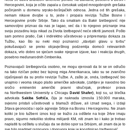
Hercegovini, koja je očito zapala u ćorsokak usljed mnogobrojnih grešaka
počinjenih u domenu srpsko-bošnjačkih odnosa. Jedna od tih grešaka,
nemam nikave dvojbe u to, jeste i propala revizija Tužbe Bosne i
Hercegovine protiv Srbije. Tako da smatram da Bakir Izetbegović nije
samovoljno priznao da nas je lagao, već da i to njegovo priznanje ima
svoju pozadinu koju nikad za života Izetbegović neće otkriti javnosti. Pošto
sam pomno pratio, čak i indirektno učestvovao u pripremanju dokaza za
Tužbu, kao što su neki moji poznanici „stavljali glavu u torbu“
pokušavajući se preko objavještnog podzemlja domoći relevantnih
dokaza, vrlo dobro se sjećam svake njegove izjave, kao i reakcija drugih,
posebno međunarodnih čimbenika.
Poznavajući Izetbegovića osobno, ne mogu vjerovati da bi se on odlučio
na tako rizičan potez bez tajnog miga Amerikanaca, iako su se zvanično
izjašnjavali da su protiv revizije Tužbe. A, zašto je, onda, Izetbegović bio
unajmio i veoma skupo platio američke advokate, (zahtjev je navodno bio
sročio eminentni američki pravni stručnjak, profesor prava
na Northwestern University u Chicagu
David Shafer)
, koji su, uz blečka
advokata
Sakiba Softića
, čija je naknada iznosila 150.000 maraka,
svjesno pristali učestvovati u blamaži države, ali iznad svega, i izdaji
žrtava geonocida i opće agresije Srbije na Bosnu i Hercegovinu. Ne znam
koliki je bio tužbeni iznos koji se tražio za odštete na koje žrtve imaju
pravo, sigurno nekoliko stotina milijardi KM, niti znam ko i kako je trebao
naplatiti tu odštetu u slučaju da se dobio spor sa Srbijom, ali znam da je to
sve bilo predmet razgovora i dogovora koje je koordinirao Izetbegović.