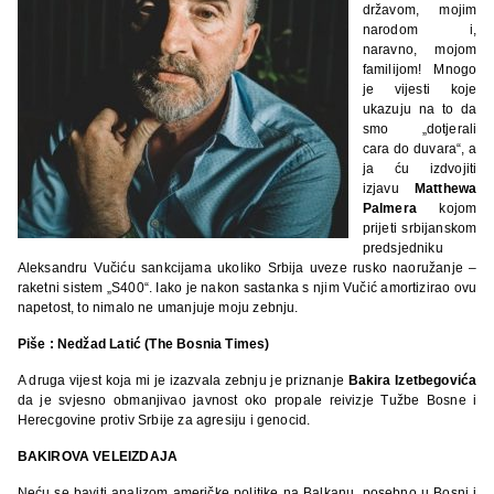
državom, mojim
narodom i,
naravno, mojom
familijom! Mnogo
je vijesti koje
ukazuju na to da
smo „dotjerali
cara do duvara“, a
ja ću izdvojiti
izjavu
Matthewa
Palmera
kojom
prijeti srbijanskom
predsjedniku
Aleksandru Vučiću sankcijama ukoliko Srbija uveze rusko naoružanje –
raketni sistem „S400“. Iako je nakon sastanka s njim Vučić amortizirao ovu
napetost, to nimalo ne umanjuje moju zebnju.
Piše : Nedžad Latić (The Bosnia Times)
A druga vijest koja mi je izazvala zebnju je priznanje
Bakira Izetbegovića
da je svjesno obmanjivao javnost oko propale reivizje Tužbe Bosne i
Herecgovine protiv Srbije za agresiju i genocid.
BAKIROVA VELEIZDAJA
Neću se baviti analizom američke politike na Balkanu, posebno u Bosni i