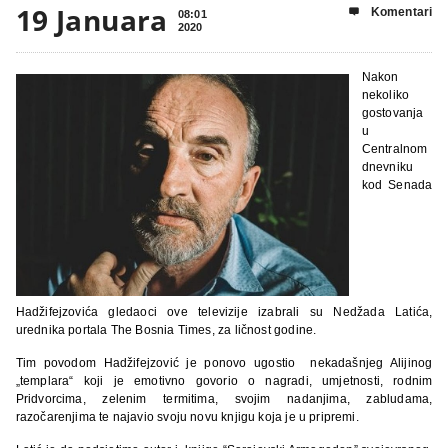
19 Januara
Komentari

08:01
2020
Nakon
nekoliko
gostovanja
u
Centralnom
dnevniku
kod Senada
Hadžifejzovića gledaoci ove televizije izabrali su Nedžada Latića,
urednika portala The Bosnia Times, za ličnost godine.
Tim povodom Hadžifejzović je ponovo ugostio nekadašnjeg Alijinog
„templara“ koji je emotivno govorio o nagradi, umjetnosti, rodnim
Pridvorcima, zelenim termitima, svojim nadanjima, zabludama,
razočarenjima te najavio svoju novu knjigu koja je u pripremi.