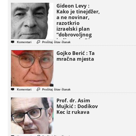
Gideon Levy :
Kako je tinejdžer,
a ne novinar,
razotkrio
izraelski plan
“dobrovoljnog
iseljavanja ” iz


Komentari
Pročitaj čitav članak
Gaze
Gojko Berić : Ta
mračna mjesta


Komentari
Pročitaj čitav članak
Prof. dr. Asim
Mujkić : Dodikov
Kec iz rukava