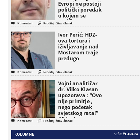
Evropi ne postoji
politički poredak
u kojem se
etničke grupe


Komentari
Pročitaj čitav članak
pojavljuju kao
osnovne
Ivor Perić: HDZ-
političke jedinice
ova tortura i
iživljavanje nad
Mostarom traje
predugo


Komentari
Pročitaj čitav članak
Vojni analitičar
dr. Vilko Klasan
upozorava : “Ovo
nije primirje ,
nego početak
svjetskog rata!”
(Video)


Komentari
Pročitaj čitav članak
KOLUMNE
VIŠE ČLANAKA