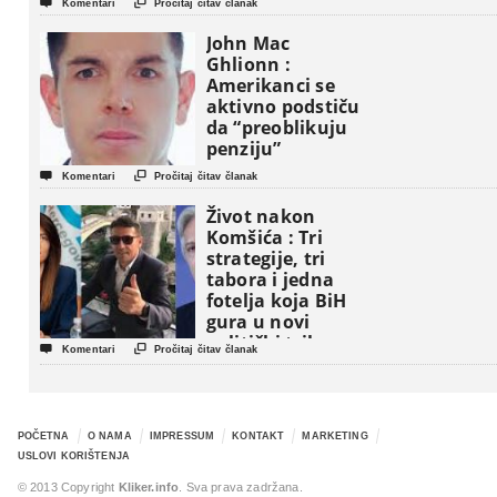


Komentari
Pročitaj čitav članak
John Mac
Ghlionn :
Amerikanci se
aktivno podstiču
da “preoblikuju
penziju”


Komentari
Pročitaj čitav članak
Život nakon
Komšića : Tri
strategije, tri
tabora i jedna
fotelja koja BiH
gura u novi
politički triler


Komentari
Pročitaj čitav članak
POČETNA
O NAMA
IMPRESSUM
KONTAKT
MARKETING
USLOVI KORIŠTENJA
© 2013 Copyright
Kliker.info
. Sva prava zadržana.