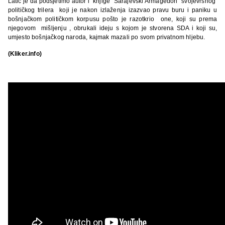
Latić je da podsjetimo autor i knjige “Sarajevski Armagedon” svojevrsnog
političkog trilera koji je nakon izlaženja izazvao pravu buru i paniku u
bošnjačkom političkom korpusu pošto je razotkrio one, koji su prema
njegovom mišljenju , obrukali ideju s kojom je stvorena SDA i koji su,
umjesto bošnjačkog naroda, kajmak mazali po svom privatnom hljebu.
(Kliker.info)