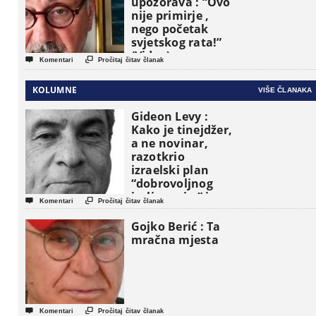
upozorava : “Ovo
nije primirje ,
nego početak
svjetskog rata!”
(Video)


Komentari
Pročitaj čitav članak
KOLUMNE
VIŠE ČLANAKA
Gideon Levy :
Kako je tinejdžer,
a ne novinar,
razotkrio
izraelski plan
“dobrovoljnog
iseljavanja ” iz


Komentari
Pročitaj čitav članak
Gaze
Gojko Berić : Ta
mračna mjesta


Komentari
Pročitaj čitav članak