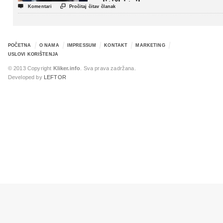
politički triler


Komentari
Pročitaj čitav članak
POČETNA
O NAMA
IMPRESSUM
KONTAKT
MARKETING
USLOVI KORIŠTENJA
© 2013 Copyright
Kliker.info
. Sva prava zadržana.
Developed by
LEFTOR