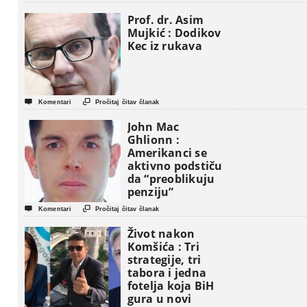
Prof. dr. Asim
Mujkić : Dodikov
Kec iz rukava


Komentari
Pročitaj čitav članak
John Mac
Ghlionn :
Amerikanci se
aktivno podstiču
da “preoblikuju
penziju”


Komentari
Pročitaj čitav članak
Život nakon
Komšića : Tri
strategije, tri
tabora i jedna
fotelja koja BiH
gura u novi