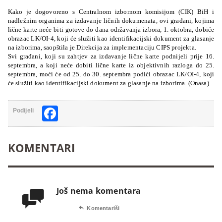
Kako je dogovoreno s Centralnom izbornom komisijom (CIK) BiH i
nadležnim organima za izdavanje ličnih dokumenata, ovi građani, kojima
lične karte neće biti gotove do dana održavanja izbora, 1. oktobra, dobiće
obrazac LK/OI-4, koji će služiti kao identifikacijski dokument za glasanje
na izborima, saopštila je Direkcija za implementaciju CIPS projekta.
Svi građani, koji su zahtjev za izdavanje lične karte podnijeli prije 16.
septembra, a koji neće dobiti lične karte iz objektivnih razloga do 25.
septembra, moći će od 25. do 30. septembra podići obrazac LK/OI-4, koji
će služiti kao identifikacijski dokument za glasanje na izborima. (Onasa)
Facebook
Podijeli
KOMENTARI
Još nema komentara


Komentariši