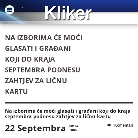
NA IZBORIMA ĆE MOĆI
GLASATI I GRAĐANI
KOJI DO KRAJA
SEPTEMBRA PODNESU
ZAHTJEV ZA LIČNU
KARTU
Na izborima će moći glasati i građani koji do kraja
septembra podnesu zahtjev za ličnu kartu
22 Septembra
Komentari

00:14
2006