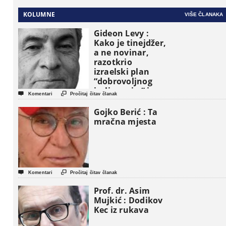
KOLUMNE
VIŠE ČLANAKA
Gideon Levy :
Kako je tinejdžer,
a ne novinar,
razotkrio
izraelski plan
“dobrovoljnog
iseljavanja ” iz


Komentari
Pročitaj čitav članak
Gaze
Gojko Berić : Ta
mračna mjesta


Komentari
Pročitaj čitav članak
Prof. dr. Asim
Mujkić : Dodikov
Kec iz rukava