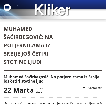
MUHAMED
ŠAĆIRBEGOVIĆ: NA
POTJERNICAMA IZ
SRBIJE JOŠ ČETIRI
STOTINE LJUDI
Muhamed Šaćirbegović: Na potjernicama iz Srbije
još četiri stotine ljudi
22 Marta
Komentari

20:45
2010
Ovo su kritični momenti ne samo za Ejupa Ganića, nego za cijelo naše