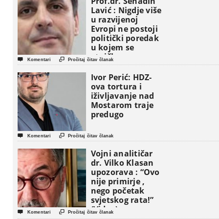
Prof.dr. Senadin
Lavić : Nigdje više
u razvijenoj
Evropi ne postoji
politički poredak
u kojem se
etničke grupe


Komentari
Pročitaj čitav članak
pojavljuju kao
osnovne
Ivor Perić: HDZ-
političke jedinice
ova tortura i
iživljavanje nad
Mostarom traje
predugo


Komentari
Pročitaj čitav članak
Vojni analitičar
dr. Vilko Klasan
upozorava : “Ovo
nije primirje ,
nego početak
svjetskog rata!”
(Video)


Komentari
Pročitaj čitav članak