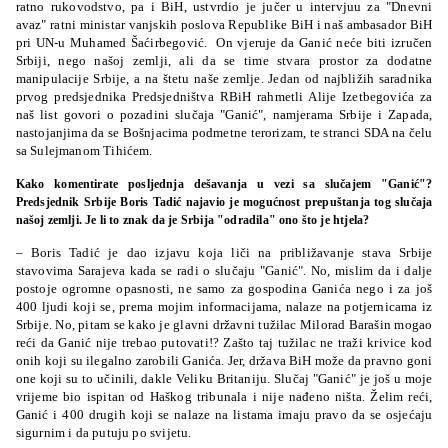
ratno rukovodstvo, pa i BiH, ustvrdio je jučer u intervjuu za "Dnevni
avaz" ratni ministar vanjskih poslova Republike BiH i naš ambasador BiH
pri UN-u Muhamed Šaćirbegović. On vjeruje da Ganić neće biti izručen
Srbiji, nego našoj zemlji, ali da se time stvara prostor za dodatne
manipulacije Srbije, a na štetu naše zemlje. Jedan od najbližih saradnika
prvog predsjednika Predsjedništva RBiH rahmetli Alije Izetbegovića za
naš list govori o pozadini slučaja "Ganić", namjerama Srbije i Zapada,
nastojanjima da se Bošnjacima podmetne terorizam, te stranci SDA na čelu
sa Sulejmanom Tihićem.
Kako komentirate posljednja dešavanja u vezi sa slučajem "Ganić"?
Predsjednik Srbije Boris Tadić najavio je mogućnost prepuštanja tog slučaja
našoj zemlji. Je li to znak da je Srbija "odradila" ono što je htjela?
– Boris Tadić je dao izjavu koja liči na približavanje stava Srbije
stavovima Sarajeva kada se radi o slučaju "Ganić". No, mislim da i dalje
postoje ogromne opasnosti, ne samo za gospodina Ganića nego i za još
400 ljudi koji se, prema mojim informacijama, nalaze na potjernicama iz
Srbije. No, pitam se kako je glavni državni tužilac Milorad Barašin mogao
reći da Ganić nije trebao putovati!? Zašto taj tužilac ne traži krivice kod
onih koji su ilegalno zarobili Ganića. Jer, država BiH može da pravno goni
one koji su to učinili, dakle Veliku Britaniju. Slučaj "Ganić" je još u moje
vrijeme bio ispitan od Haškog tribunala i nije nađeno ništa. Želim reći,
Ganić i 400 drugih koji se nalaze na listama imaju pravo da se osjećaju
sigurnim i da putuju po svijetu.