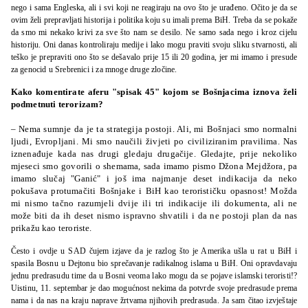
nego i sama Engleska, ali i svi koji ne reagiraju na ovo što je urađeno. Očito je da se
ovim želi prepravljati historija i politika koju su imali prema BiH. Treba da se pokaže
da smo mi nekako krivi za sve što nam se desilo. Ne samo sada nego i kroz cijelu
historiju. Oni danas kontroliraju medije i lako mogu praviti svoju sliku stvarnosti, ali
teško je prepraviti ono što se dešavalo prije 15 ili 20 godina, jer mi imamo i presude
za genocid u Srebrenici i za mnoge druge zločine.
Kako komentirate aferu "spisak 45" kojom se Bošnjacima iznova želi
podmetnuti terorizam?
– Nema sumnje da je ta strategija postoji. Ali, mi Bošnjaci smo normalni
ljudi, Evropljani. Mi smo naučili živjeti po civiliziranim pravilima. Nas
iznenađuje kada nas drugi gledaju drugačije. Gledajte, prije nekoliko
mjeseci smo govorili o shemama, sada imamo pismo Džona Mejdžora, pa
imamo slučaj "Ganić" i još ima najmanje deset indikacija da neko
pokušava protumačiti Bošnjake i BiH kao terorističku opasnost! Možda
mi nismo tačno razumjeli dvije ili tri indikacije ili dokumenta, ali ne
može biti da ih deset nismo ispravno shvatili i da ne postoji plan da nas
prikažu kao teroriste.
Često i ovdje u SAD čujem izjave da je razlog što je Amerika ušla u rat u BiH i
spasila Bosnu u Dejtonu bio sprečavanje radikalnog islama u BiH. Oni opravdavaju
jednu predrasudu time da u Bosni veoma lako mogu da se pojave islamski teroristi!?
Uistinu, 11. septembar je dao mogućnost nekima da potvrde svoje predrasude prema
nama i da nas na kraju naprave žrtvama njihovih predrasuda. Ja sam čitao izvještaje