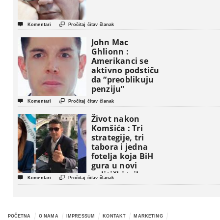


Komentari
Pročitaj čitav članak
John Mac
Ghlionn :
Amerikanci se
aktivno podstiču
da “preoblikuju
penziju”


Komentari
Pročitaj čitav članak
Život nakon
Komšića : Tri
strategije, tri
tabora i jedna
fotelja koja BiH
gura u novi
politički triler


Komentari
Pročitaj čitav članak
POČETNA
O NAMA
IMPRESSUM
KONTAKT
MARKETING