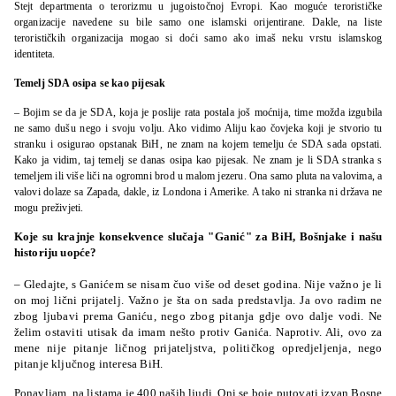
Stejt departmenta o terorizmu u jugoistočnoj Evropi. Kao moguće terorističke
organizacije navedene su bile samo one islamski orijentirane. Dakle, na liste
terorističkih organizacija mogao si doći samo ako imaš neku vrstu islamskog
identiteta.
Temelj SDA osipa se kao pijesak
– Bojim se da je SDA, koja je poslije rata postala još moćnija, time možda izgubila
ne samo dušu nego i svoju volju. Ako vidimo Aliju kao čovjeka koji je stvorio tu
stranku i osigurao opstanak BiH, ne znam na kojem temelju će SDA sada opstati.
Kako ja vidim, taj temelj se danas osipa kao pijesak. Ne znam je li SDA stranka s
temeljem ili više liči na ogromni brod u malom jezeru. Ona samo pluta na valovima, a
valovi dolaze sa Zapada, dakle, iz Londona i Amerike. A tako ni stranka ni država ne
mogu preživjeti.
Koje su krajnje konsekvence slučaja "Ganić" za BiH, Bošnjake i našu
historiju uopće?
– Gledajte, s Ganićem se nisam čuo više od deset godina. Nije važno je li
on moj lični prijatelj. Važno je šta on sada predstavlja. Ja ovo radim ne
zbog ljubavi prema Ganiću, nego zbog pitanja gdje ovo dalje vodi. Ne
želim ostaviti utisak da imam nešto protiv Ganića. Naprotiv. Ali, ovo za
mene nije pitanje ličnog prijateljstva, političkog opredjeljenja, nego
pitanje ključnog interesa BiH.
Ponavljam, na listama je 400 naših ljudi. Oni se boje putovati izvan Bosne