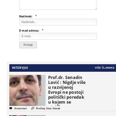
*
Nadimak:
*
E-mail adresa:
INTERVJUI
VIŠE ČLANAKA
Prof.dr. Senadin
Lavić : Nigdje više
u razvijenoj
Evropi ne postoji
politički poredak
u kojem se
etničke grupe


Komentari
Pročitaj čitav članak
pojavljuju kao