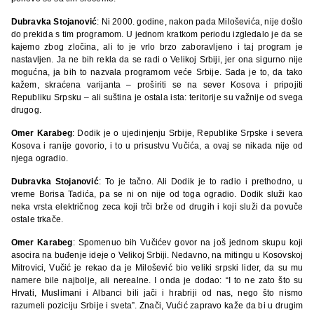
Dubravka Stojanović
: Ni 2000. godine, nakon pada Miloševića, nije došlo
do prekida s tim programom. U jednom kratkom periodu izgledalo je da se
kajemo zbog zločina, ali to je vrlo brzo zaboravljeno i taj program je
nastavljen. Ja ne bih rekla da se radi o Velikoj Srbiji, jer ona sigurno nije
mogućna, ja bih to nazvala programom veće Srbije. Sada je to, da tako
kažem, skraćena varijanta – proširiti se na sever Kosova i pripojiti
Republiku Srpsku – ali suština je ostala ista: teritorije su važnije od svega
drugog.
Omer Karabeg
: Dodik je o ujedinjenju Srbije, Republike Srpske i severa
Kosova i ranije govorio, i to u prisustvu Vučića, a ovaj se nikada nije od
njega ogradio.
Dubravka Stojanović
: To je tačno. Ali Dodik je to radio i prethodno, u
vreme Borisa Tadića, pa se ni on nije od toga ogradio. Dodik služi kao
neka vrsta električnog zeca koji trči brže od drugih i koji služi da povuče
ostale trkače.
Omer Karabeg
: Spomenuo bih Vučićev govor na još jednom skupu koji
asocira na buđenje ideje o Velikoj Srbiji. Nedavno, na mitingu u Kosovskoj
Mitrovici, Vučić je rekao da je Milošević bio veliki srpski lider, da su mu
namere bile najbolje, ali nerealne. I onda je dodao: “I to ne zato što su
Hrvati, Muslimani i Albanci bili jači i hrabriji od nas, nego što nismo
razumeli poziciju Srbije i sveta”. Znači, Vućić zapravo kaže da bi u drugim