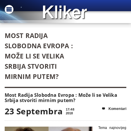
MOST RADIJA
SLOBODNA EVROPA :
MOŽE LI SE VELIKA
SRBIJA STVORITI
MIRNIM PUTEM?
Most Radija Slobodna Evropa : Može li se Velika
Srbija stvoriti mirnim putem?
23 Septembra
Komentari

17:48
2018
Tema najnovijeg