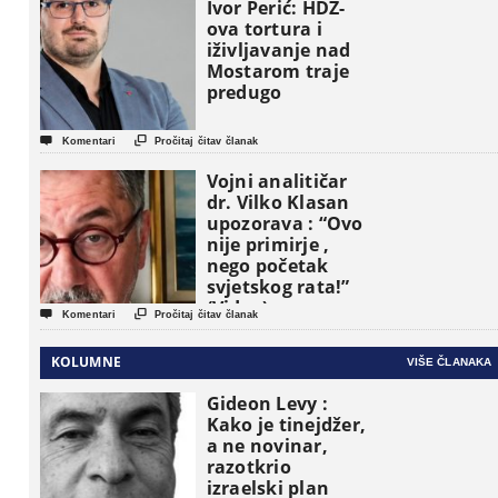
osnovne
Ivor Perić: HDZ-
političke jedinice
ova tortura i
iživljavanje nad
Mostarom traje
predugo


Komentari
Pročitaj čitav članak
Vojni analitičar
dr. Vilko Klasan
upozorava : “Ovo
nije primirje ,
nego početak
svjetskog rata!”
(Video)


Komentari
Pročitaj čitav članak
KOLUMNE
VIŠE ČLANAKA
Gideon Levy :
Kako je tinejdžer,
a ne novinar,
razotkrio
izraelski plan