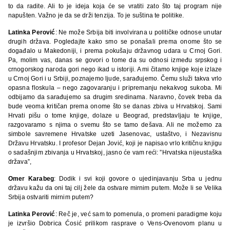
to da radite. Ali to je ideja koja će se vratiti zato što taj program nije
napušten. Važno je da se drži tenzija. To je suština te politike.
Latinka Perović
: Ne može Srbija biti involvirana u političke odnose unutar
drugih država. Pogledajte kako smo se ponašali prema onome što se
događalo u Makedoniji, i prema pokušaju državnog udara u Crnoj Gori.
Pa, molim vas, danas se govori o tome da su odnosi između srpskog i
crnogorskog naroda gori nego ikad u istoriji. A mi čitamo knjige koje izlaze
u Crnoj Gori i u Srbiji, poznajemo ljude, sarađujemo. Čemu služi takva vrlo
opasna floskula – nego zagovaranju i pripremanju nekakvog sukoba. Mi
odbijamo da sarađujemo sa drugim sredinama. Naravno, čovek treba da
bude veoma kritičan prema onome što se danas zbiva u Hrvatskoj. Sami
Hrvati pišu o tome knjige, dolaze u Beograd, predstavljaju te knjige,
razgovaramo s njima o svemu što se tamo dešava. Ali ne možemo za
simbole savremene Hrvatske uzeti Jasenovac, ustaštvo, i Nezavisnu
Državu Hrvatsku. I profesor Dejan Jović, koji je napisao vrlo kritičnu knjigu
o sadašnjim zbivanja u Hrvatskoj, jasno će vam reći: ”Hrvatska nijeustaška
država”,
Omer Karabeg
: Dodik i svi koji govore o ujedinjavanju Srba u jednu
državu kažu da oni taj cilj žele da ostvare mirnim putem. Može li se Velika
Srbija ostvariti mirnim putem?
Latinka Perović
: Reč je, već sam to pomenula, o promeni paradigme koju
je izvršio Dobrica Ćosić prilikom rasprave o Vens-Ovenovom planu u