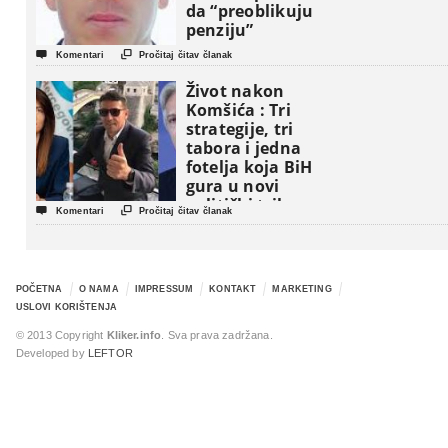
da “preoblikuju
penziju”


Komentari
Pročitaj čitav članak
Život nakon
Komšića : Tri
strategije, tri
tabora i jedna
fotelja koja BiH
gura u novi
politički triler


Komentari
Pročitaj čitav članak
POČETNA
O NAMA
IMPRESSUM
KONTAKT
MARKETING
USLOVI KORIŠTENJA
© 2013 Copyright
Kliker.info
. Sva prava zadržana.
Developed by
LEFTOR