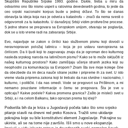
Skupštini Republike Srpske 1993. godine. Dakle, treba u miru da
ostvarimo ono što nismo uspeli u ratovima devedesetih godina, to jeste da
ceo srpski nacionalni korpus bude u jednoj državi. To što se danas
obnavlja ta ideja koja nas je odvela u katastrofu – znači da nema svesti o
odgovornsti za tu katastrofu. U današnjoj Srbiji vidim protivrečne procese.
S jedne strane se pregovara sa Evropskom unijom, otvaraju se poglavlja,
dok se u isto vreme radi na zatvaranju Srbije.
Evo, najavljuje se zakon o ćirilici kao službenom pismu koji dovodi u
neravnopravan položaj latinicu – koja je po ustavu ravnopravna sa
ćirilicom. Da li ljudi koji to zagovaraju znaju da je ogroman deo kulturnog
nasleđa srpskog naroda na latiničnom pismu? Kako se to može isključiti iz
našeg kulturnog prostora? Kako zamišljaju učenje stranih jezika koji su
neophodni za komunikaciju sa Evropom? Znam šta sve moje kolege čine
da obezbede da im deca nauče strane jezike i pripreme ih za svet. U isto
vreme vlada priprema zakona koji bi trebalo da nas stvrdne i nacionalno, i
kulturno, i politički. I da nas omeđi. Vode se pregovori sa Prištinom, a mi
nemamo pouzdane informacije o čemu se pregovara. Šta je sve u
opticaju? Kakve podele? Kakva promena granica? Zašto je misleći svet u
Srbiji, a i na celom Balkanu, tako oprezan prema toj ideji?
Podsetila bih da je kriza u Jugoslaviji počela tako što smo srpsko
pitanje stavili na dnevni red preko Kosova. Tražili smo ukidanje
pokrajina koje su bile konstitutivni element Jugoslavije. Pokrajine su
ukinite, ali se na tome nije završilo. Išli smo u nove ekspanzije.