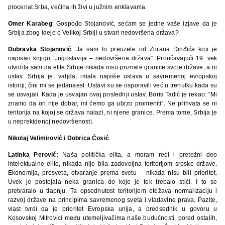
procenat Srba, većina ih živi u južnim enklavama.
Omer Karabeg
: Gospođo Stojanović, sećam se jedne vaše izjave da je
Srbija zbog ideje o Velikoj Srbiji u stvari nedovršena država?
Dubravka Stojanović
: Ja sam to preuzela od Zorana Đinđića koji je
napisao knjigu “Jugoslavija – nedovršena država”. Proučavajući 19. vek
utvrdila sam da elite Srbije nikada nisu priznale granice svoje države, a ni
ustav. Srbija je, valjda, imala najviše ustava u savremenoj evropskoj
istoriji, čini mi se jedanaest. Ustavi su se osporavili već u trenutku kada su
se usvajali. Kada je usvajan ovaj poslednji ustav, Boris Tadić je rekao: “Mi
znamo da on nije dobar, mi ćemo ga ubrzo promeniti”. Ne prihvata se ni
teritorija na kojoj se država nalazi, ni njene granice. Prema tome, Srbija je
u neprekidenoj nedovršenosti.
Nikolaj Velimirović i Dobrica Ćosić
Latinka Perović
: Naša politička elita, a moram reći i pretežni deo
intelektualne elite, nikada nije bila zadovoljna teritorijom srpske države.
Ekonomija, prosveta, otvaranje prema svetu – nikada nisu bili prioritet.
Uvek je postojala neka granica do koje je tek trebalo stići. I to se
pretvaralo u tlapnju. Ta opsednutost teritorijom otežava normalizaciju i
razvoj države na principima savremenog sveta i vladavine prava. Pazite,
vlast tvrdi da je prioritet Evropska unija, a predsednik u govoru u
Kosovskoj Mitrovici među utemeljivačima naše budućnosti, pored ostalih,