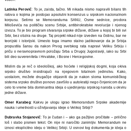
Latinka Perović
: To je, zaista, tačno. Mi nikada nismo napravili bilans tih
ratova o kojima je postojao apsolutni konsenzus u srpskom nacionalnom
korpusu. Setimo se Memoranduma SANU, Osme sednice, prodora
Miloševića na političku scenu Srbije, antibirokratske revolucije i njenog
izvoza. To je bio program stvaranja srpske države, države u kojoj bi bili svi
Srbi, bez obzira na druge. Taj projekt nikad nije izveden na čistinu, bar ne
teorijski i istorijski. Umesto toga imamo stalno jadikovanje da je Srbija
propustila šansu da nakon Prvog svetskog rata napravi Veliku Srbiju i
priču o neravnopravnom položaju Srba u Drugoj Jugoslaviji, iako su Srbi
bili deo suvereniteta i Hrvatske, i Bosne i Hercegovine.
Mislim da je reč o ideološkoj, ako hoćete i religijskoj dogmi, koja okiva
srpsko društvo insistirajući na njegovom totalnom jedinstvu. Kako,
uostalom, možete drugačije objasniti da je nakon sloma komunističkog
sistema srpsko društvo ponovo završilo u autokratiji nego činjenicom da je
celo to vreme bila dominantna ideja o ujedinjenju srpskog naroda u okviru
jedne države.
Omer Karabeg
: Kakvu je ulogu igrao Memorandum Srpske akademije
nauka i umetnosti u oživljavanju ideje o Velikoj Srbiji?
Dubravka Stojanović
: To je čudan i – ako ga pažljivo pročitate – prilično
loš i slabo pismen tekst. On nije ni naročito zanimljiv. Memorandum ne
iznosi eksplicitno ideju o Velikoj Srbiji. U osnovi tog dokumenta je ideja o