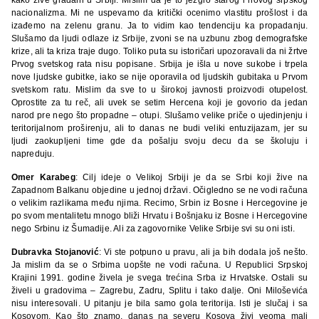
nacionalizma. Mi ne uspevamo da kritički ocenimo vlastitu prošlost i da
izađemo na zelenu granu. Ja to vidim kao tendenciju ka propadanju.
Slušamo da ljudi odlaze iz Srbije, zvoni se na uzbunu zbog demografske
krize, ali ta kriza traje dugo. Toliko puta su istoričari upozoravali da ni žrtve
Prvog svetskog rata nisu popisane. Srbija je išla u nove sukobe i trpela
nove ljudske gubitke, iako se nije oporavila od ljudskih gubitaka u Prvom
svetskom ratu. Mislim da sve to u širokoj javnosti proizvodi otupelost.
Oprostite za tu reč, ali uvek se setim Hercena koji je govorio da jedan
narod pre nego što propadne – otupi. Slušamo velike priče o ujedinjenju i
teritorijalnom proširenju, ali to danas ne budi veliki entuzijazam, jer su
ljudi zaokupljeni time gde da pošalju svoju decu da se školuju i
napreduju.
Omer Karabeg
: Cilj ideje o Velikoj Srbiji je da se Srbi koji žive na
Zapadnom Balkanu objedine u jednoj državi. Očigledno se ne vodi računa
o velikim razlikama među njima. Recimo, Srbin iz Bosne i Hercegovine je
po svom mentalitetu mnogo bliži Hrvatu i Bošnjaku iz Bosne i Hercegovine
nego Srbinu iz Šumadije. Ali za zagovornike Velike Srbije svi su oni isti.
Dubravka Stojanović
: Vi ste potpuno u pravu, ali ja bih dodala još nešto.
Ja mislim da se o Srbima uopšte ne vodi računa. U Republici Srpskoj
Krajini 1991. godine živela je svega trećina Srba iz Hrvatske. Ostali su
živeli u gradovima – Zagrebu, Zadru, Splitu i tako dalje. Oni Miloševića
nisu interesovali. U pitanju je bila samo gola teritorija. Isti je slučaj i sa
Kosovom. Kao što znamo, danas na severu Kosova živi veoma mali