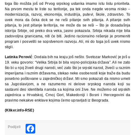
toga što možda još od Prvog srpskog ustanka imamo istu listu prioriteta.
Na prvom mestu te liste su teritorije, pa tek onda negde veoma nisko –
modernizacija, razvoj, ekonomija, industrija, putevi, škole, zdravstvo. To
uvek mora da čeka dok se ne reši pitanje svih pitanja. A pitanje svih
pitanja, to jest pitanje teritorija, ne može da se reši – što je dosadašnja
istorija Srbije, od preko dva veka, jasno pokazala. Srbija nikada nije bila
zadovoljna granicama, niti će biti. Jedino racionalno rešenje je promeniti
program i posvetiti se sopstvenom razvoju. Ali, mi do toga još uvek nismo
stigli.
Latinka Perović
: Dodala bih na kraju još nešto. Svetozar Marković je još u
19. veku govorio: “Velika Srbija bi bila vojno-policijska država”. Ali ne zato
što bi u njoj živeli drugi narodi, već zato što je srpski narod, živeći u raznim
imperijama i raznim državama, stekao neke osobenosti koje traže da budu
posebno poštovane u zajedničkoj državi. Mi smo pokazali da nismo umeli
sa Jugoslavijom, a ne razumemo ni delove srpskog naroda koji su
sastavni deo identiteta naroda sa kojima oni žive. Ne možemo od srpskih
zajednica u Hrvatskoj, Crnoj Gori, Makedoniji i Bosni i Hercegovini da
pravimo nekakve enklave kojima ćemo upravljati iz Beograda.
(Kliker.info-RSE)
Facebook
Podijeli