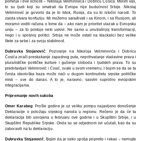
pominje i dve ličnosti – Nikolaja Velimirovića i Dobricu Ćosića. Molim vas,
to su ljudi koji su smatrali da Evropa nije budućnost Srbije. Nikolaj
Velimirović je govorio da je to Istok, Rusija, da su to istočni narodi. To
zaista stvara konfuziju. Mi možemo sarađivati i sa Kinom, i sa Rusijom, ali
moramo voditi računa o tome da – ako nam je prioritet ulazak u Evropsku
uniju – za to postoje neki uslovi. Ne samo u unutrašnjoj transformaciji,
nego i u spoljnoj politici. Srbija ne može ostati na klackalici bez velike
štete za sebe i za svoju stabilnost.
Dubravka Stojanović
: Pozivanje na Nikoloja Velimirovića i Dobricu
Ćosića znači preskakanje zapadnog puta, neprihvatanje vladavine prava i
pluralističke političke kulture i gušenje sloboda i ljudskih prava. To su
predstavljali Velimirović i Ćosić, svaki u svom vremenu. I bojim se da se ta
čvrsta ideološka baza može naći u dugom kontinuitetu srpske političke
misli – sve do danas. A to je, naravno, sasvim suprotno evropskim
integracijama.
Pripremanje novih sukoba
Omer Karabeg
: Prošle godine je uz veliku pompu najavljeno donošenje
Deklaracije o položaju srpskog naroda u regionu. Rečeno je da će ta
deklaracija biti usvojena u februaru ove godine i u Skupštini Srbije, i u
Skupštini Republike Srpske. Onda su se odjednom svi ućutali, kao da su
zaboravili na tu deklaraciju.
Dubravka Stojanović
: Bojim da je neko spolja pripretio i rekao – nemojte