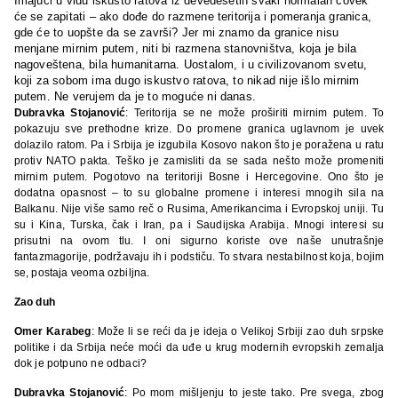
Imajući u vidu iskusto ratova iz devedesetih svaki normalan čovek
će se zapitati – ako dođe do razmene teritorija i pomeranja granica,
gde će to uopšte da se završi? Jer mi znamo da granice nisu
menjane mirnim putem, niti bi razmena stanovništva, koja je bila
nagoveštena, bila humanitarna. Uostalom, i u civilizovanom svetu,
koji za sobom ima dugo iskustvo ratova, to nikad nije išlo mirnim
putem. Ne verujem da je to moguće ni danas.
Dubravka Stojanović
: Teritorija se ne može proširiti mirnim putem. To
pokazuju sve prethodne krize. Do promene granica uglavnom je uvek
dolazilo ratom. Pa i Srbija je izgubila Kosovo nakon što je poražena u ratu
protiv NATO pakta. Teško je zamisliti da se sada nešto može promeniti
mirnim putem. Pogotovo na teritoriji Bosne i Hercegovine. Ono što je
dodatna opasnost – to su globalne promene i interesi mnogih sila na
Balkanu. Nije više samo reč o Rusima, Amerikancima i Evropskoj uniji. Tu
su i Kina, Turska, čak i Iran, pa i Saudijska Arabija. Mnogi interesi su
prisutni na ovom tlu. I oni sigurno koriste ove naše unutrašnje
fantazmagorije, podržavaju ih i podstiču. To stvara nestabilnost koja, bojim
se, postaja veoma ozbiljna.
Zao duh
Omer Karabeg
: Može li se reći da je ideja o Velikoj Srbiji zao duh srpske
politike i da Srbija neće moći da uđe u krug modernih evropskih zemalja
dok je potpuno ne odbaci?
Dubravka Stojanović
: Po mom mišljenju to jeste tako. Pre svega, zbog