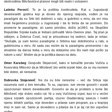
okolnostima Miloševićevi planovi mogli biti realni i ostvareni.
Latinka Perović
: To je ta politika kontinuiteta. Rat u Jugoslaviji
devedesetih godina koji je doveo do njenog raspada, vođen je na
paradigmi da su Srbi bili dobitnici u ratu, a gubitnici u miru, da oni nisu
imali hegemonu poziciju u Jugoslaviji i da to treba da se promeni. Do
promene te paradigme, ali samo prividno, došlo je1993. na Skupštini
Republike Srpske kada je trebalo prihvatiti Vens-Ovenov plan. Taj plan je
odbijen, a Dobrica Ćosić, koji je prisustovao toj sednici, tada je rekao:
“Slušajte, ja sam tvorac paradigme o Srbima kao dobitnicima u ratu, a
gubitnicima u miru. Ali sada vas molim da tu paradigmu promenimo i da
shvatimo da danas treba u miru da dobijemo ono što nam nije pošlo za
rukom u ratu”. Mislim da je ta politika danas na delu.
Omer Karabeg
: Gospođo Stojanović, kako vi tumačite poruku Vučića u
Kosovskoj Mitrovici da je Milošević bio veliki srpski lider, da su mu namere
bile dobre, ali nerealne.
Dubravka Stojanović
: Ne da su bile nerealne – već da Srbija nije
razumela svet u tom trenutku. To su, zapravo, sve vreme govorili i srpski
opozicionari tokom devedesetih. Govorilo se da je problem u tome što
Milošević nije dobro vodio rat. Ni u ovoj Vučićevoj izjavi, kao ni u većini
izjava srpskih opozicionih partija, izuzev Građanskog saveza i nekih
njemu bliskih partija, nije doveden u pitanje sam program, pa u krajnjoj
liniji ni sam rat. Samo je dovedeno u pitanje da li je taj rat bio uspešno
vođen.