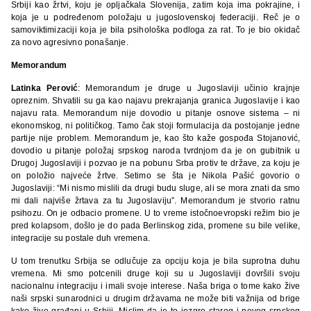
Srbiji kao žrtvi, koju je opljačkala Slovenija, zatim koja ima pokrajine, i
koja je u podređenom položaju u jugoslovenskoj federaciji. Reč je o
samoviktimizaciji koja je bila psihološka podloga za rat. To je bio okidač
za novo agresivno ponašanje.
Memorandum
Latinka Perović
: Memorandum je druge u Jugoslaviji učinio krajnje
opreznim. Shvatili su ga kao najavu prekrajanja granica Jugoslavije i kao
najavu rata. Memorandum nije dovodio u pitanje osnove sistema – ni
ekonomskog, ni političkog. Tamo čak stoji formulacija da postojanje jedne
partije nije problem. Memorandum je, kao što kaže gospođa Stojanović,
dovodio u pitanje položaj srpskog naroda tvrdnjom da je on gubitnik u
Drugoj Jugoslaviji i pozvao je na pobunu Srba protiv te države, za koju je
on položio najveće žrtve. Setimo se šta je Nikola Pašić govorio o
Jugoslaviji: “Mi nismo mislili da drugi budu sluge, ali se mora znati da smo
mi dali najviše žrtava za tu Jugoslaviju”. Memorandum je stvorio ratnu
psihozu. On je odbacio promene. U to vreme istočnoevropski režim bio je
pred kolapsom, došlo je do pada Berlinskog zida, promene su bile velike,
integracije su postale duh vremena.
U tom trenutku Srbija se odlučuje za opciju koja je bila suprotna duhu
vremena. Mi smo potcenili druge koji su u Jugoslaviji dovršili svoju
nacionalnu integraciju i imali svoje interese. Naša briga o tome kako žive
naši srpski sunarodnici u drugim državama ne može biti važnija od brige
kako žive građani u Srbiji. Mislim da je to jezgro starog i novog srpskog