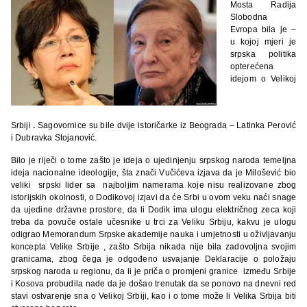
Mosta Radija
Slobodna
Evropa bila je –
u kojoj mjeri je
srpska politika
opterećena
idejom o Velikoj
Srbiji
.
Sagovornice su bile dvije istoričarke iz Beograda – Latinka Perović
i Dubravka Stojanović.
Bilo je riječi o tome zašto je ideja o ujedinjenju srpskog naroda temeljna
ideja nacionalne ideologije, šta znači Vučićeva izjava da je Milošević bio
veliki srpski lider sa najboljim namerama koje nisu realizovane zbog
istorijskih okolnosti, o Dodikovoj izjavi da će Srbi u ovom veku naći snage
da ujedine državne prostore, da li Dodik ima ulogu električnog zeca koji
treba da povuče ostale učesnike u trci za Veliku Srbiju, kakvu je ulogu
odigrao Memorandum Srpske akademije nauka i umjetnosti u oživljavanju
koncepta Velike Srbije , zašto Srbija nikada nije bila zadovoljna svojim
granicama, zbog čega je odgođeno usvajanje Deklaracije o položaju
srpskog naroda u regionu, da li je priča o promjeni granice između Srbije
i Kosova probudila nade da je došao trenutak da se ponovo na dnevni red
stavi ostvarenje sna o Velikoj Srbiji, kao i o tome može li Velika Srbija biti