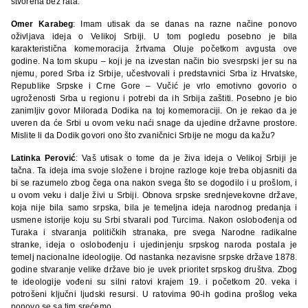
stvorena bez rata.
Omer Karabeg
: Imam utisak da se danas na razne načine ponovo
oživljava ideja o Velikoj Srbiji. U tom pogledu posebno je bila
karakteristična komemoracija žrtvama Oluje početkom avgusta ove
godine. Na tom skupu – koji je na izvestan način bio svesrpski jer su na
njemu, pored Srba iz Srbije, učestvovali i predstavnici Srba iz Hrvatske,
Republike Srpske i Crne Gore – Vučić je vrlo emotivno govorio o
ugroženosti Srba u regionu i potrebi da ih Srbija zaštiti. Posebno je bio
zanimljiv govor Milorada Dodika na toj komemoraciji. On je rekao da je
uveren da će Srbi u ovom veku naći snage da ujedine državne prostore.
Mislite li da Dodik govori ono što zvaničnici Srbije ne mogu da kažu?
Latinka Perović
: Vaš utisak o tome da je živa ideja o Velikoj Srbiji je
tačna. Ta ideja ima svoje složene i brojne razloge koje treba objasniti da
bi se razumelo zbog čega ona nakon svega što se dogodilo i u prošlom, i
u ovom veku i dalje živi u Srbiji. Obnova srpske srednjevekovne države,
koja nije bila samo srpska, bila je temeljna ideja narodnog predanja i
usmene istorije koju su Srbi stvarali pod Turcima. Nakon oslobođenja od
Turaka i stvaranja političkih stranaka, pre svega Narodne radikalne
stranke, ideja o oslobođenju i ujedinjenju srpskog naroda postala je
temelj nacionalne ideologije. Od nastanka nezavisne srpske države 1878.
godine stvaranje velike države bio je uvek prioritet srpskog društva. Zbog
te ideologije vođeni su silni ratovi krajem 19. i početkom 20. veka i
potrošeni ključni ljudski resursi. U ratovima 90-ih godina prošlog veka
ponovo se sa tim srećemo.