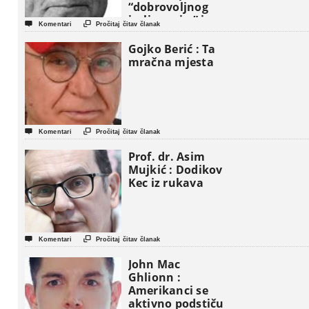
“dobrovoljnog
iseljavanja ” iz


Komentari
Pročitaj čitav članak
Gaze
Gojko Berić : Ta
mračna mjesta


Komentari
Pročitaj čitav članak
Prof. dr. Asim
Mujkić : Dodikov
Kec iz rukava


Komentari
Pročitaj čitav članak
John Mac
Ghlionn :
Amerikanci se
aktivno podstiču