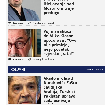
iživljavanje nad
Mostarom traje
predugo


Komentari
Pročitaj čitav članak
Vojni analitičar
dr. Vilko Klasan
upozorava : “Ovo
nije primirje ,
nego početak
svjetskog rata!”
(Video)


Komentari
Pročitaj čitav članak
KOLUMNE
VIŠE ČLANAKA
Akademik Esad
Duraković : Zašto
Saudijska
Arabija, Turska i
Pakistan upravo
sada osnivaju