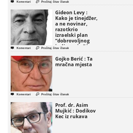
vojni savez?


Komentari
Pročitaj čitav članak
Gideon Levy :
Kako je tinejdžer,
a ne novinar,
razotkrio
izraelski plan
“dobrovoljnog
iseljavanja ” iz


Komentari
Pročitaj čitav članak
Gaze
Gojko Berić : Ta
mračna mjesta


Komentari
Pročitaj čitav članak
Prof. dr. Asim
Mujkić : Dodikov
Kec iz rukava