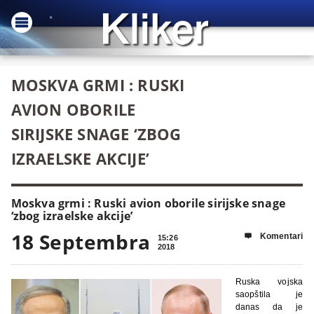
MOSKVA GRMI : RUSKI
AVION OBORILE
SIRIJSKE SNAGE ‘ZBOG
IZRAELSKE AKCIJE’
Moskva grmi : Ruski avion oborile sirijske snage
‘zbog izraelske akcije’
18 Septembra
Komentari

15:26
2018
Ruska vojska
saopštila je
danas da je