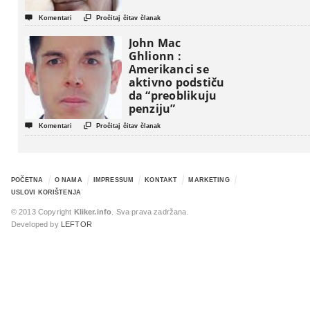


Komentari
Pročitaj čitav članak
John Mac
Ghlionn :
Amerikanci se
aktivno podstiču
da “preoblikuju
penziju”


Komentari
Pročitaj čitav članak
POČETNA
O NAMA
IMPRESSUM
KONTAKT
MARKETING
USLOVI KORIŠTENJA
© 2013 Copyright
Kliker.info
. Sva prava zadržana.
Developed by
LEFTOR