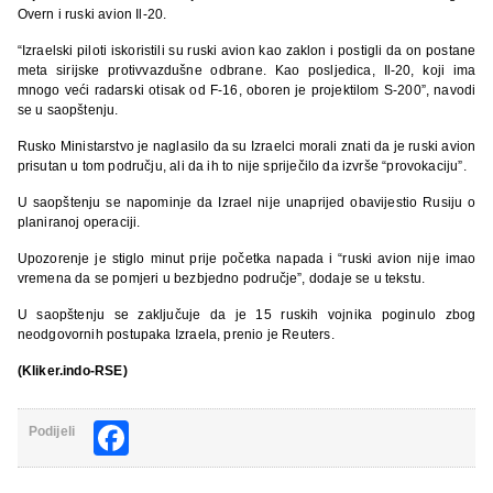
Overn i ruski avion Il-20.
“Izraelski piloti iskoristili su ruski avion kao zaklon i postigli da on postane
meta sirijske protivvazdušne odbrane. Kao posljedica, Il-20, koji ima
mnogo veći radarski otisak od F-16, oboren je projektilom S-200”, navodi
se u saopštenju.
Rusko Ministarstvo je naglasilo da su Izraelci morali znati da je ruski avion
prisutan u tom području, ali da ih to nije spriječilo da izvrše “provokaciju”.
U saopštenju se napominje da Izrael nije unaprijed obavijestio Rusiju o
planiranoj operaciji.
Upozorenje je stiglo minut prije početka napada i “ruski avion nije imao
vremena da se pomjeri u bezbjedno područje”, dodaje se u tekstu.
U saopštenju se zaključuje da je 15 ruskih vojnika poginulo zbog
neodgovornih postupaka Izraela, prenio je Reuters.
(Kliker.indo-RSE)
Facebook
Podijeli