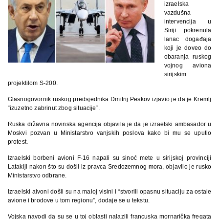
izraelska
vazdušna
intervencija u
Siriji pokrenula
lanac događaja
koji je doveo do
obaranja ruskog
vojnog aviona
sirijskim
projektilom S-200.
Glasnogovornik ruskog predsjednika Dmitrij Peskov izjavio je da je Kremlj
“izuzetno zabrinut zbog situacije”.
Ruska državna novinska agencija objavila je da je izraelski ambasador u
Moskvi pozvan u Ministarstvo vanjskih poslova kako bi mu se uputio
protest.
Izraelski borbeni avioni F-16 napali su sinoć mete u sirijskoj provinciji
Latakiji nakon što su došli iz pravca Sredozemnog mora, objavilo je rusko
Ministarstvo odbrane.
Izraelski aivoni došli su na maloj visini i “stvorili opasnu situaciju za ostale
avione i brodove u tom regionu”, dodaje se u tekstu.
Vojska navodi da su se u toj oblasti nalazili francuska mornarička fregata