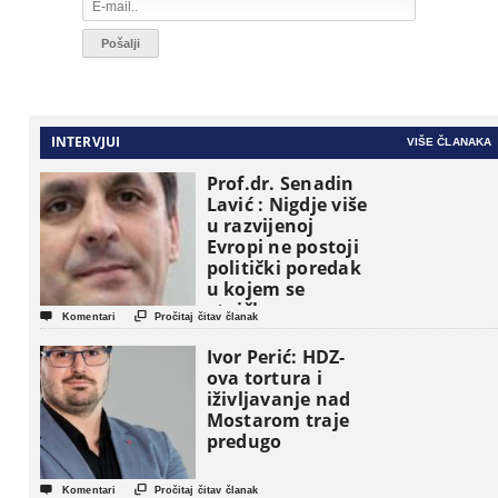
INTERVJUI
VIŠE ČLANAKA
Prof.dr. Senadin
Lavić : Nigdje više
u razvijenoj
Evropi ne postoji
politički poredak
u kojem se
etničke grupe


Komentari
Pročitaj čitav članak
pojavljuju kao
osnovne
Ivor Perić: HDZ-
političke jedinice
ova tortura i
iživljavanje nad
Mostarom traje
predugo


Komentari
Pročitaj čitav članak