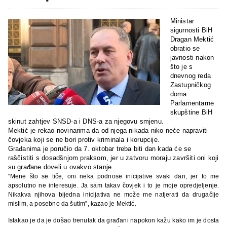
Ministar
sigurnosti BiH
Dragan Mektić
obratio se
javnosti nakon
što je s
dnevnog reda
Zastupničkog
doma
Parlamentarne
skupštine BiH
skinut zahtjev SNSD-a i DNS-a za njegovu smjenu.
Mektić je rekao novinarima da od njega nikada niko neće napraviti
čovjeka koji se ne bori protiv kriminala i korupcije.
Građanima je poručio da 7. oktobar treba biti dan kada će se
raščistiti s dosadšnjom praksom, jer u zatvoru moraju završiti oni koji
su građane doveli u ovakvo stanje.
“Mene što se tiče, oni neka podnose inicijative svaki dan, jer to me
apsolutno ne interesuje. Ja sam takav čovjek i to je moje opredjeljenje.
Nikakva njihova bijedna inicijativa ne može me natjerati da drugačije
mislim, a posebno da šutim”, kazao je Mektić.
Istakao je da je došao trenutak da građani napokon kažu kako im je dosta