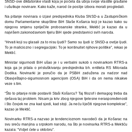
SNSD-ove diktatorske vlasti koja je počela da ubija svoje vlastite građane
i ušutkuje novinare. Kako kaže, narod će poslije izbora morati progledati.
Na pitanje novinara o izjavi predsjednika Kluba SNSD-a u Zastupničkom
domu Parlamentarne skupštine BiH Staše Košarca koji je kazao kako su
njegovu smjenu spriječile probosanske stranke, Mektić je kazao da u
najvišem zakonodavnom tijelu BiH sjede predstavnici svih naroda.
“Hrvati koji su glasali za to nisu ljudi? Samo su ljudi iz SNSD-a ovdje ljudi.
To je maliciozno i segregacijski. To je kontinuitet njihove politike”, rekao je
Mektić.
Ministar sigurnosti BiH ušao je i u verbalni sukob s novinarkom RTRS-a
koja ga je pitala o prisluškivanju predsjednika bh. entiteta RS Milorada
Dodika. Novinarki je poručio da je PSBiH zadužena za nadzor nad
Obavještajno-sigurnosnom agencijom (OSA) BiH i da on nema nikakve
veze s tim.
“Što to pitanje niste postavili Staši Košarcu? Taj filozof i demagog treba da
rješava taj problem. Nisam ja kriv zbog njegove tjelesne neraspoređenosti
i što čovjek ne zna kad sjedi, kad stoji. Ja neću liječiti njegove komplekse”,
kazao je Mektić.
Novinarku RTRS-a nazvao je tendencioznom navodeći da je Košarac na
svu sreću manjina u srpskom narodu, na što je novinarka RTRS-a Mektiću
kazala: “Vidjet ćete u oktobru”.