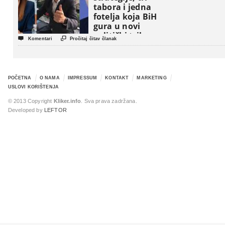
tabora i jedna
fotelja koja BiH
gura u novi
politički triler


Komentari
Pročitaj čitav članak
POČETNA
O NAMA
IMPRESSUM
KONTAKT
MARKETING
USLOVI KORIŠTENJA
© 2013 Copyright
Kliker.info
. Sva prava zadržana.
Developed by
LEFTOR