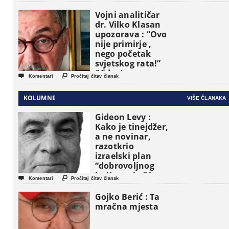
Vojni analitičar
dr. Vilko Klasan
upozorava : “Ovo
nije primirje ,
nego početak
svjetskog rata!”
(Video)


Komentari
Pročitaj čitav članak
KOLUMNE
VIŠE ČLANAKA
Gideon Levy :
Kako je tinejdžer,
a ne novinar,
razotkrio
izraelski plan
“dobrovoljnog
iseljavanja ” iz


Komentari
Pročitaj čitav članak
Gaze
Gojko Berić : Ta
mračna mjesta