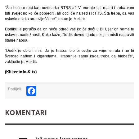
“Šta hoćete reći kao novinarka RTRS-a? Vi morate biti realni i treba vam
biti svejedno ko će pobjediti, ali doći će na red i RTRS. Šta treba, da vas
ostavimo tako onesviješćene”, rekao je Mektić.
Dodiku je poručio da on neće određivati ko će doći u BiH, jer on nema te
ustavne nadležnosti. Kako kaže, Dodik dovodi ljude s kojim misli napraviti
stanje haosa.
“Dodik je obični miš. Da je hrabar bio bi ovdje za vrijeme rata i ne bi
švercao naftom i cigaretama. Hrabar je samo kada treba da blebeće”,
zaključio je Mektić.
(Kliker.info-Klix)
Facebook
Podijeli
KOMENTARI