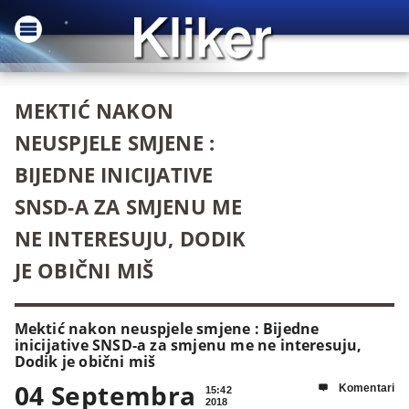
MEKTIĆ NAKON
NEUSPJELE SMJENE :
BIJEDNE INICIJATIVE
SNSD-A ZA SMJENU ME
NE INTERESUJU, DODIK
JE OBIČNI MIŠ
Mektić nakon neuspjele smjene : Bijedne
inicijative SNSD-a za smjenu me ne interesuju,
Dodik je obični miš
04 Septembra
Komentari

15:42
2018