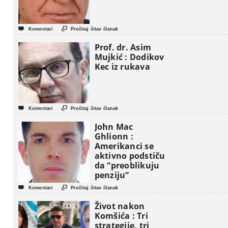


Komentari
Pročitaj čitav članak
Prof. dr. Asim
Mujkić : Dodikov
Kec iz rukava


Komentari
Pročitaj čitav članak
John Mac
Ghlionn :
Amerikanci se
aktivno podstiču
da “preoblikuju
penziju”


Komentari
Pročitaj čitav članak
Život nakon
Komšića : Tri
strategije, tri