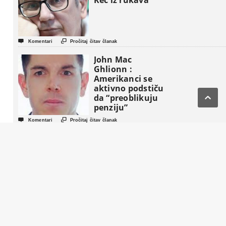
Kec iz rukava


Komentari
Pročitaj čitav članak
John Mac
Ghlionn :
Amerikanci se
aktivno podstiču

da “preoblikuju
penziju”


Komentari
Pročitaj čitav članak
Život nakon
Komšića : Tri
strategije, tri
tabora i jedna
fotelja koja BiH
gura u novi
politički triler


Komentari
Pročitaj čitav članak
Gideon Levy :