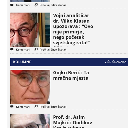


Komentari
Pročitaj čitav članak
Vojni analitičar
dr. Vilko Klasan
upozorava : “Ovo
nije primirje ,
nego početak
svjetskog rata!”
(Video)


Komentari
Pročitaj čitav članak
KOLUMNE
VIŠE ČLANAKA
Gojko Berić : Ta
mračna mjesta


Komentari
Pročitaj čitav članak
Prof. dr. Asim
Mujkić : Dodikov