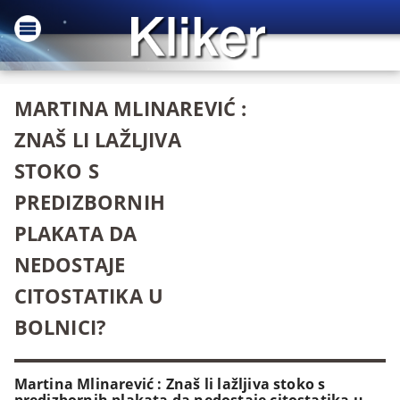
MARTINA MLINAREVIĆ :
ZNAŠ LI LAŽLJIVA
STOKO S
PREDIZBORNIH
PLAKATA DA
NEDOSTAJE
CITOSTATIKA U
BOLNICI?
Martina Mlinarević : Znaš li lažljiva stoko s
predizbornih plakata da nedostaje citostatika u