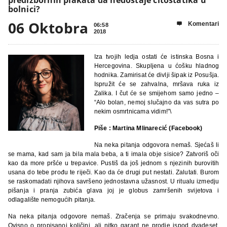
bolnici?
06 Oktobra
Komentari

06:58
2018
Iza tvojih ledja ostati će istinska Bosna i
Hercegovina. Skupljena u ćošku hladnog
hodnika. Zamirisat će divlji šipak iz Posušja.
Ispružit će se zahvalna, mršava ruka iz
Zalika. I čut će se smijehom samo jedno –
“Alo bolan, nemoj slučajno da vas sutra po
nekim osmrtnicama vidim!”\
Piše : Martina Mlinarecić (Facebook)
Na neka pitanja odgovora nemaš. Sjećaš li
se mama, kad sam ja bila mala beba, a ti imala obje sisice? Zatvoriš oči
kao da more pršće u trepavice. Pustiš da još jednom s njezinih burovitih
usana do tebe prođu te riječi. Kao da će drugi put nestati. Zalutati. Burom
se raskomadati njihova savršeno jednostavna užasnost. U ritualu izmedju
pišanja i pranja zubića glava joj je globus zamršenih svijetova i
odlagalište nemogućih pitanja.
Na neka pitanja odgovore nemaš. Zračenja se primaju svakodnevno.
Ovisno o propisanoj količini, ali nitko garant ne prodje ispod dvadeset.