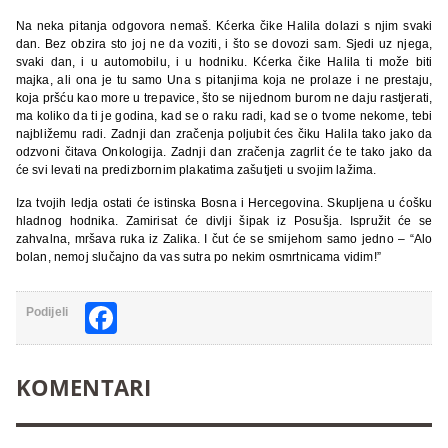
Na neka pitanja odgovora nemaš. Kćerka čike Halila dolazi s njim svaki
dan. Bez obzira sto joj ne da voziti, i što se dovozi sam. Sjedi uz njega,
svaki dan, i u automobilu, i u hodniku. Kćerka čike Halila ti može biti
majka, ali ona je tu samo Una s pitanjima koja ne prolaze i ne prestaju,
koja pršću kao more u trepavice, što se nijednom burom ne daju rastjerati,
ma koliko da ti je godina, kad se o raku radi, kad se o tvome nekome, tebi
najbližemu radi. Zadnji dan zračenja poljubit ćes čiku Halila tako jako da
odzvoni čitava Onkologija. Zadnji dan zračenja zagrlit će te tako jako da
će svi levati na predizbornim plakatima zašutjeti u svojim lažima.
Iza tvojih ledja ostati će istinska Bosna i Hercegovina. Skupljena u ćošku
hladnog hodnika. Zamirisat će divlji šipak iz Posušja. Ispružit će se
zahvalna, mršava ruka iz Zalika. I čut će se smijehom samo jedno – “Alo
bolan, nemoj slučajno da vas sutra po nekim osmrtnicama vidim!”
Facebook
Podijeli
KOMENTARI