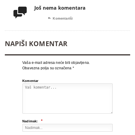
Još nema komentara


Komentariši
NAPIŠI KOMENTAR
Vaša e-mail adresa neće biti objavljena.
Obavezna polja su označena
*
Komentar
*
Nadimak: