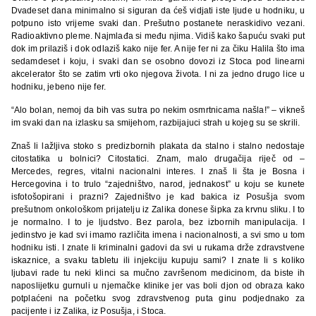
Dvadeset dana minimalno si siguran da ćeš vidjati iste ljude u hodniku, u
potpuno isto vrijeme svaki dan. Prešutno postanete neraskidivo vezani.
Radioaktivno pleme. Najmlađa si među njima. Vidiš kako šapuću svaki put
dok im prilaziš i dok odlaziš kako nije fer. A nije fer ni za čiku Halila što ima
sedamdeset i koju, i svaki dan se osobno dovozi iz Stoca pod linearni
akcelerator što se zatim vrti oko njegova života. I ni za jedno drugo lice u
hodniku, jebeno nije fer.
“Alo bolan, nemoj da bih vas sutra po nekim osmrtnicama našla!” – vikneš
im svaki dan na izlasku sa smijehom, razbijajuci strah u kojeg su se skrili.
Znaš li lažljiva stoko s predizbornih plakata da stalno i stalno nedostaje
citostatika u bolnici? Citostatici. Znam, malo drugačija riječ od –
Mercedes, regres, vitalni nacionalni interes. I znaš li šta je Bosna i
Hercegovina i to trulo “zajedništvo, narod, jednakost” u koju se kunete
isfotošopirani i prazni? Zajedništvo je kad bakica iz Posušja svom
prešutnom onkološkom prijatelju iz Zalika donese šipka za krvnu sliku. I to
je normalno. I to je ljudstvo. Bez parola, bez izbornih manipulacija. I
jedinstvo je kad svi imamo različita imena i nacionalnosti, a svi smo u tom
hodniku isti. I znate li kriminalni gadovi da svi u rukama drže zdravstvene
iskaznice, a svaku tabletu ili injekciju kupuju sami? I znate li s koliko
ljubavi rade tu neki klinci sa mučno završenom medicinom, da biste ih
naposlijetku gurnuli u njemačke klinike jer vas boli djon od obraza kako
potplaćeni na početku svog zdravstvenog puta ginu podjednako za
pacijente i iz Zalika, iz Posušja, i Stoca.