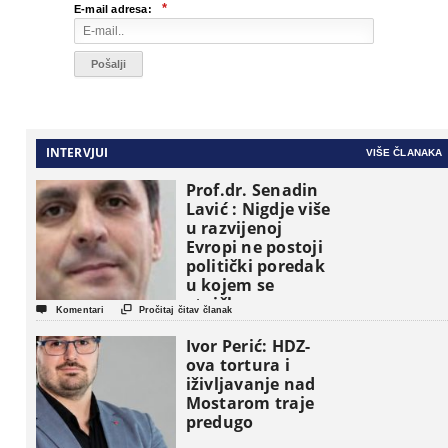
*
E-mail adresa:
INTERVJUI
VIŠE ČLANAKA
Prof.dr. Senadin
Lavić : Nigdje više
u razvijenoj
Evropi ne postoji
politički poredak
u kojem se
etničke grupe


Komentari
Pročitaj čitav članak
pojavljuju kao
osnovne
Ivor Perić: HDZ-
političke jedinice
ova tortura i
iživljavanje nad
Mostarom traje
predugo