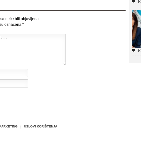

K
sa neće biti objavljena.
 su označena
*

K
MARKETING
USLOVI KORIŠTENJA