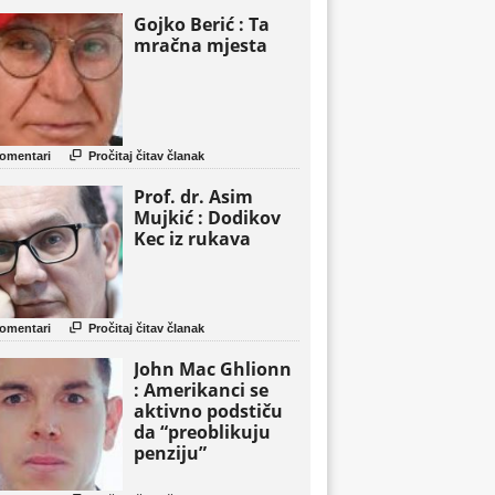
Gojko Berić : Ta
mračna mjesta

omentari
Pročitaj čitav članak
Prof. dr. Asim
Mujkić : Dodikov
Kec iz rukava

omentari
Pročitaj čitav članak
John Mac Ghlionn
: Amerikanci se
aktivno podstiču
da “preoblikuju
penziju”