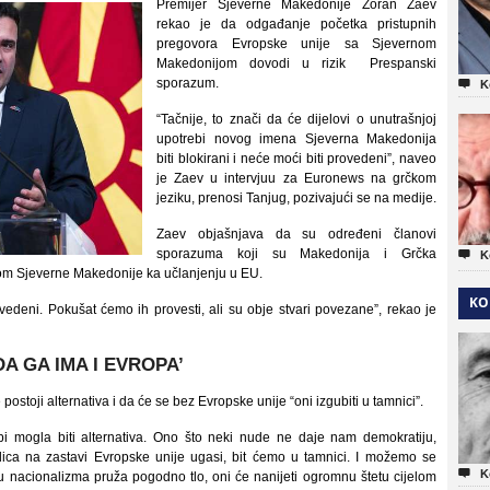
Premijer Sjeverne Makedonije Zoran Zaev
rekao je da odgađanje početka pristupnih
pregovora Evropske unije sa Sjevernom
Makedonijom dovodi u rizik Prespanski
sporazum.

K
“Tačnije, to znači da će dijelovi o unutrašnjoj
upotrebi novog imena Sjeverna Makedonija
biti blokirani i neće moći biti provedeni”, naveo
je Zaev u intervjuu za Euronews na grčkom
jeziku, prenosi Tanjug, pozivajući se na medije.
Zaev objašnjava da su određeni članovi
sporazuma koji su Makedonija i Grčka

K
kom Sjeverne Makedonije ka učlanjenju u EU.
KO
ovedeni. Pokušat ćemo ih provesti, ali su obje stvari povezane”, rekao je
A GA IMA I EVROPA’
ostoji alternativa i da će se bez Evropske unije “oni izgubiti u tamnici”.
 mogla biti alternativa. Ono što neki nude ne daje nam demokratiju,
zdica na zastavi Evropske unije ugasi, bit ćemo u tamnici. I možemo se

K
anju nacionalizma pruža pogodno tlo, oni će nanijeti ogromnu štetu cijelom