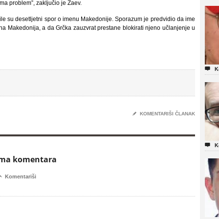
ma problem”, zaključio je Zaev.
e su desetljetni spor o imenu Makedonije. Sporazum je predvidio da ime
 Makedonija, a da Grčka zauzvrat prestane blokirati njeno učlanjenje u

K
✎
KOMENTARIŠI ČLANAK

K
ema komentara

Komentariši