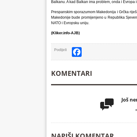
Balkanu. A kad Balkan ima problem, onda i Evropa i
Prespanskim sporazumom Makedonija i Grčka riješil
Makedonije bude promijenjeno u Republika Sjeverna
NATO i Evropsku uniju.
(Kliker.info-AJB)
Facebook
Podijeli
KOMENTARI
Još n

NAPIŠI KOMENTAR