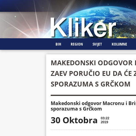
BIH
REGION
SVIJET
KOLUMNE
MAKEDONSKI ODGOVOR M
ZAEV PORUČIO EU DA ĆE
SPORAZUMA S GRČKOM
Makedonski odgovor Macronu i Bris
sporazuma s Grčkom
30 Oktobra
03:22
2019