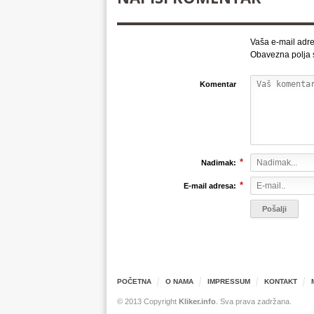
Vaša e-mail adre
Obavezna polja
Komentar
*
Nadimak:
*
E-mail adresa:
POČETNA
O NAMA
IMPRESSUM
KONTAKT
© 2013 Copyright
Kliker.info
. Sva prava zadržana.