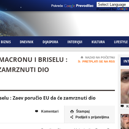
Powered by
BIZNIS
DNEVNIK
DIJASPORA
INTERVJUI
KULTURA
LIFESTYLE
ACRONU I BRISELU :
⌂
NAZAD NA POČETNU
IN

PRETPLATI SE NA RSS
 ZAMRZNUTI DIO
elu : Zaev poručio EU da će zamrznuti dio

K
Komentari
Štampaj


Podijeli s prijateljima
