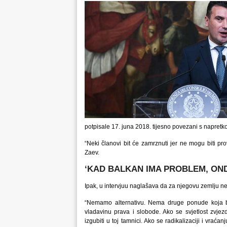
potpisale 17. juna 2018. tijesno povezani s napret
“Neki članovi bit će zamrznuti jer ne mogu biti pr
Zaev.
‘KAD BALKAN IMA PROBLEM, OND
Ipak, u intervjuu naglašava da za njegovu zemlju ne p
“Nemamo alternativu. Nema druge ponude koja bi
vladavinu prava i slobode. Ako se svjetlost zvje
izgubiti u toj tamnici. Ako se radikalizaciji i vrać