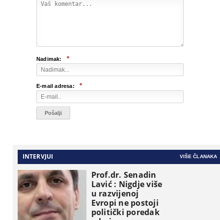
*
Nadimak:
*
E-mail adresa:
INTERVJUI
VIŠE ČLANAKA
Prof.dr. Senadin
Lavić : Nigdje više
u razvijenoj
Evropi ne postoji
politički poredak