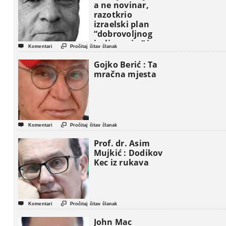
a ne novinar,
razotkrio
izraelski plan
“dobrovoljnog
iseljavanja ” iz


Komentari
Pročitaj čitav članak
Gaze
Gojko Berić : Ta
mračna mjesta


Komentari
Pročitaj čitav članak
Prof. dr. Asim
Mujkić : Dodikov
Kec iz rukava


Komentari
Pročitaj čitav članak
John Mac