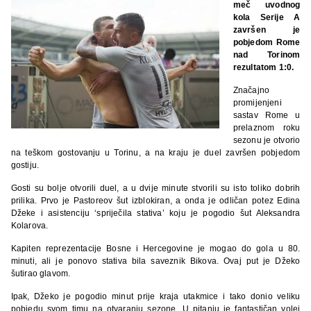
meč uvodnog
kola Serije A
završen je
pobjedom Rome
nad Torinom
rezultatom 1:0.
Značajno
promijenjeni
sastav Rome u
prelaznom roku
sezonu je otvorio
na teškom gostovanju u Torinu, a na kraju je duel završen pobjedom
gostiju.
Gosti su bolje otvorili duel, a u dvije minute stvorili su isto toliko dobrih
prilika. Prvo je Pastoreov šut izblokiran, a onda je odličan potez Edina
Džeke i asistenciju ‘spriječila stativa’ koju je pogodio šut Aleksandra
Kolarova.
Kapiten reprezentacije Bosne i Hercegovine je mogao do gola u 80.
minuti, ali je ponovo stativa bila saveznik Bikova. Ovaj put je Džeko
šutirao glavom.
Ipak, Džeko je pogodio minut prije kraja utakmice i tako donio veliku
pobjedu svom timu na otvaranju sezone. U pitanju je fantastičan volej