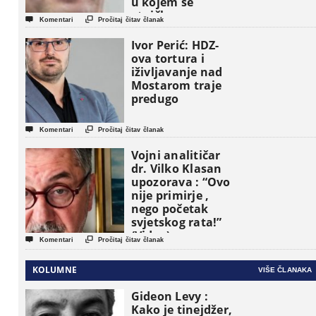
u kojem se
etničke grupe


Komentari
Pročitaj čitav članak
pojavljuju kao
osnovne
Ivor Perić: HDZ-
političke jedinice
ova tortura i
iživljavanje nad
Mostarom traje
predugo


Komentari
Pročitaj čitav članak
Vojni analitičar
dr. Vilko Klasan
upozorava : “Ovo
nije primirje ,
nego početak
svjetskog rata!”
(Video)


Komentari
Pročitaj čitav članak
KOLUMNE
VIŠE ČLANAKA
Gideon Levy :
Kako je tinejdžer,