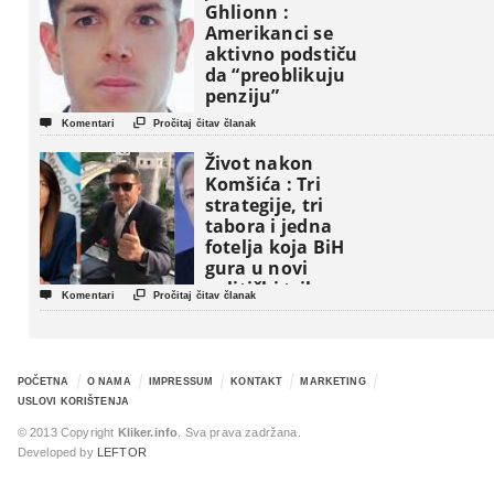
Ghlionn :
Amerikanci se
aktivno podstiču
da “preoblikuju
penziju”


Komentari
Pročitaj čitav članak
Život nakon
Komšića : Tri
strategije, tri
tabora i jedna
fotelja koja BiH
gura u novi
politički triler


Komentari
Pročitaj čitav članak
POČETNA
O NAMA
IMPRESSUM
KONTAKT
MARKETING
USLOVI KORIŠTENJA
© 2013 Copyright
Kliker.info
. Sva prava zadržana.
Developed by
LEFTOR