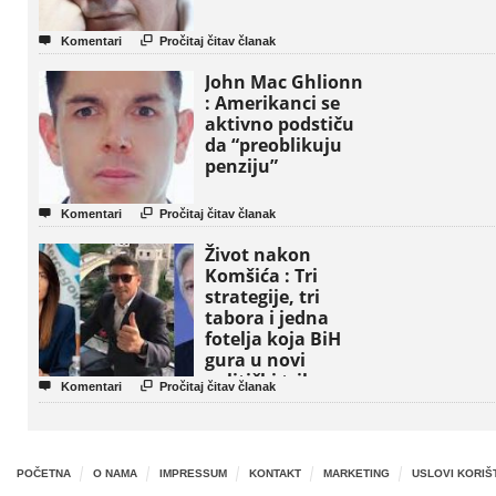


Komentari
Pročitaj čitav članak
John Mac Ghlionn
: Amerikanci se
aktivno podstiču
da “preoblikuju
penziju”


Komentari
Pročitaj čitav članak
Život nakon
Komšića : Tri
strategije, tri
tabora i jedna
fotelja koja BiH
gura u novi
politički triler


Komentari
Pročitaj čitav članak
POČETNA
O NAMA
IMPRESSUM
KONTAKT
MARKETING
USLOVI KORIŠ