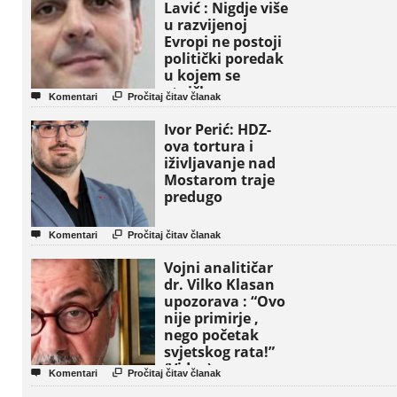
Lavić : Nigdje više
u razvijenoj
Evropi ne postoji
politički poredak
u kojem se
etničke grupe


Komentari
Pročitaj čitav članak
pojavljuju kao
osnovne političke
Ivor Perić: HDZ-
jedinice
ova tortura i
iživljavanje nad
Mostarom traje
predugo


Komentari
Pročitaj čitav članak
Vojni analitičar
dr. Vilko Klasan
upozorava : “Ovo
nije primirje ,
nego početak
svjetskog rata!”
(Video)


Komentari
Pročitaj čitav članak