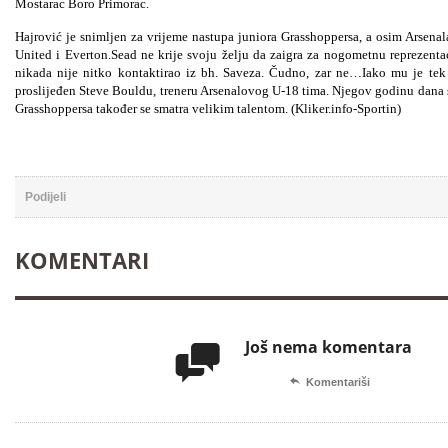
Mostarac Boro
Primorac.
Hajrović je snimljen za vrijeme nastupa juniora Grasshoppersa, a osim Arsenala
United i Everton.Sead ne krije svoju želju da zaigra za nogometnu reprezent
nikada nije nitko kontaktirao iz bh. Saveza. Čudno, zar ne…Iako mu je tek 
proslijeđen Steve Bouldu, treneru Arsenalovog U-18 tima. Njegov godinu dana s
Grasshoppersa također se smatra velikim talentom. (Kliker.info-Sportin)
Podijeli
KOMENTARI
Još nema komentara


Komentariši