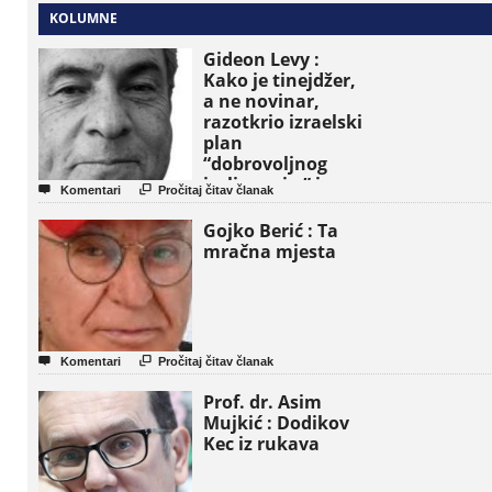
KOLUMNE
Gideon Levy :
Kako je tinejdžer,
a ne novinar,
razotkrio izraelski
plan
“dobrovoljnog
iseljavanja ” iz


Komentari
Pročitaj čitav članak
Gaze
Gojko Berić : Ta
mračna mjesta


Komentari
Pročitaj čitav članak
Prof. dr. Asim
Mujkić : Dodikov
Kec iz rukava