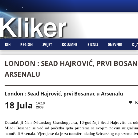
BIH
REGION
SVIJET
KOLUMNE
BIZNIS
DNEVNIK
DIJ
LONDON : SEAD HAJROVIĆ, PRVI BOSA
ARSENALU
London : Sead Hajrović, prvi Bosanac u Arsenalu
18 Jula
K

14:18
2009
Dosadašnji član švicarskog Grasshoppersa, 16-godišnji Sead Hajrović, uz odš
Mladi Bosanac se već od početka ljeta priprema sa svojim novim suigračim
momčadi Arsenala. Vjeruje se da je za transfer mladog švicarskog reprezentati