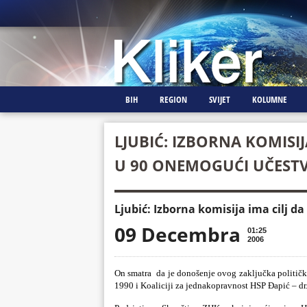
BIH
REGION
SVIJET
KOLUMNE
LJUBIĆ: IZBORNA KOMISIJA
U 90 ONEMOGUĆI UČESTV
Ljubić: Izborna komisija ima cilj d
09 Decembra
01:25
2006
On smatra
da je donošenje ovog zaključka političk
1990 i Koaliciji za jednakopravnost HSP Đapić – dr.