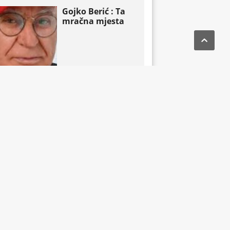
Gojko Berić : Ta
mračna mjesta


omentari
Pročitaj čitav članak
Prof. dr. Asim
Mujkić : Dodikov
Kec iz rukava

omentari
Pročitaj čitav članak
John Mac Ghlionn
: Amerikanci se
aktivno podstiču
da “preoblikuju
penziju”