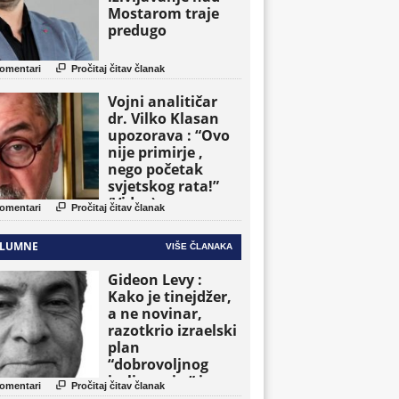
Mostarom traje
predugo

omentari
Pročitaj čitav članak
Vojni analitičar
dr. Vilko Klasan
upozorava : “Ovo
nije primirje ,
nego početak
svjetskog rata!”
(Video)

omentari
Pročitaj čitav članak
LUMNE
VIŠE ČLANAKA
Gideon Levy :
Kako je tinejdžer,
a ne novinar,
razotkrio izraelski
plan
“dobrovoljnog
iseljavanja ” iz

omentari
Pročitaj čitav članak
Gaze