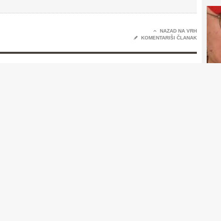

NAZAD NA VRH
✎
KOMENTARIŠI ČLANAK

K
ema komentara

Komentariši

NAZAD NA VRH

K
sa neće biti objavljena.
 su označena
*