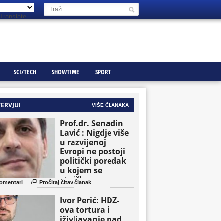
Translate
SCI/TECH
SHOWTIME
SPORT
TERVJUI
VIŠE ČLANAKA
Prof.dr. Senadin
Lavić : Nigdje više
u razvijenoj
Evropi ne postoji
politički poredak
u kojem se
etničke grupe

omentari
Pročitaj čitav članak
pojavljuju kao
osnovne političke
Ivor Perić: HDZ-
jedinice
ova tortura i
iživljavanje nad