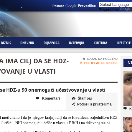
Powered by
BIZNIS
DNEVNIK
DIJASPORA
INTERVJUI
KULTURA
LIFESTYLE
 IMA CILJ DA SE HDZ-
⌂
NAZAD NA POČETNU
IN

PRETPLATI SE NA RSS
OVANJE U VLASTI
a se HDZ-u 90 onemogući učestvovanje u vlasti
Komentari
Štampaj


Podijeli s prijateljima


K
i motivirano i da je
njegov krajnji cilj da se Hrvatskom zajedništvu HDZ
 Jurišić – NHI onemogući učešće u vlasti u F BiH i na državnoj razini.