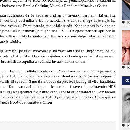
rvatsko zajedništvo HDZ 90, Koalicija za jednakopravnost i Radom za
oje kadrove i to: Branka Ćorluku, Milenka Bandura i Miroslava Galića
a suglasnost da će kada su u pitanju «hrvatski partneri», kriteriji za
iti veći broj poslanika u Domu naroda. Sve dok su snage koje stoje iza

K
 ima
većinu u Domu naroda, sve je bilo uredu. Kada je postalo evidentno
njama. Dakle, osnovni je cilj da se HDZ 90 i njegovi partneri spriječe da
otez CIK-a politički motiviran.
Ko zna šta nas dalje čeka u negiranju
kao je Ljubić.
lja direktni pokušaj «dovođenja na vlast onih snaga
koje imaju za cilj
naroda u BiH», iako
Hrvatsko zajedništvo i koalicija za jednakopravnost
j hrvatskih zastupnika u većinski hrvatskim kantonima.

K
rom izbornih rezultata utvrđeno da Skupština Zapadno-hercegovačkog
akona BiH, jer nije omogućila svim strankama koje su zastupljene u
KO
stalih
ili svakom članu tih klubova da predloži jednog ili više
kandidata
ona u Dom naroda. Ljubić je to demantirao
i naveo da predstavnici HDZ
tituirajućoj sjednici Skupštine kada su se birali poslanici za Dom naroda
prava dana Izbornim zakonom BiH. Ljubić je najavio žalbu Apelacijskom
 neće ispoštovati zahtjeve CIK-a

K