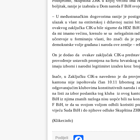
Podsjetimo, Skupština ZHK u kojoj većinu ima H
boljitak, ranije je izabrala u Dom naroda F BiH sv
– U međustranačkim dogovorima ranije je postignut
ulazak u vlast na entitetskoj i državnoj razini b
ovakvog zaključka CIK-a bile sigurne da HDZ BiH
da mi imamo većinu, krenulo se sa
nelegalnim rad
učestvuje u formiranju vlasti, što znači da je p
demokratske volje građana i naroda ove zemlje – re
On je dodao da
ovakav zaključak CIK-a predstav
provođenje ustavnih promjena na štetu hrvatskog 
imaju izborni i narodni legitimitet izražen kroz
bro
Inače, u Zaključku CIK-a navedeno je da provje
kantona nije ispoštovala član 10.11 Izbornog z
odgovarajućim klubovima konstitutivnih naroda i o
na listi za izbor poslanika tog kluba
iz ovog kant
BiH iz njima znanih razloga nisu uopće bili na kons
F BiH, te da su svojom voljom odbili koristiti 
vijeću Suda BiH i do njihove odluke Skupština ZHK
(Kliker.info)
Podijeli