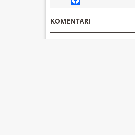
Facebook
KOMENTARI
Još n

NAPIŠI KOMENTAR
Vaša e-mail adre
Obavezna polja
Komentar