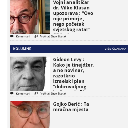
Vojni analitičar
dr. Vilko Klasan
upozorava : “Ovo
nije primirje ,
nego početak
svjetskog rata!”
(Video)


Komentari
Pročitaj čitav članak
KOLUMNE
VIŠE ČLANAKA
Gideon Levy :
Kako je tinejdžer,
a ne novinar,
razotkrio
izraelski plan
“dobrovoljnog
iseljavanja ” iz


Komentari
Pročitaj čitav članak
Gaze
Gojko Berić : Ta
mračna mjesta