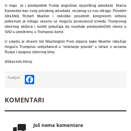
U maju je i predsjednik Trump angažirao njujorškog advokata Marca
Kasowitza kao svog privatnog advokata vezanog uz ovu istragu. Posebni
istražitelj Robert Mueller i nekoliko posebnih kongresnih odbora
pokrenulo je istragu vezanu uz moguću povezanost između Trumpovog
izbornog stožera i ruskih pokušaja da rezultate predsjedničkih izbora u
SAD-u preokrenu u Trumpovu korist.
U srijedu je dnevni list Washington Post objavio kako Mueller istražuje
moguću Trumpovu umiješanost u “ometanje pravde” u istrazi o vezama
Rusije i njegova izbornog tima.
(Kliker.info-Hina)
Facebook
Podijeli
KOMENTARI
Još nema komentara
