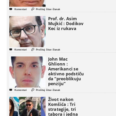


Komentari
Pročitaj čitav članak
Prof. dr. Asim
Mujkić : Dodikov
Kec iz rukava


Komentari
Pročitaj čitav članak
John Mac
Ghlionn :
Amerikanci se
aktivno podstiču
da “preoblikuju
penziju”


Komentari
Pročitaj čitav članak
Život nakon
Komšića : Tri
strategije, tri
tabora i jedna