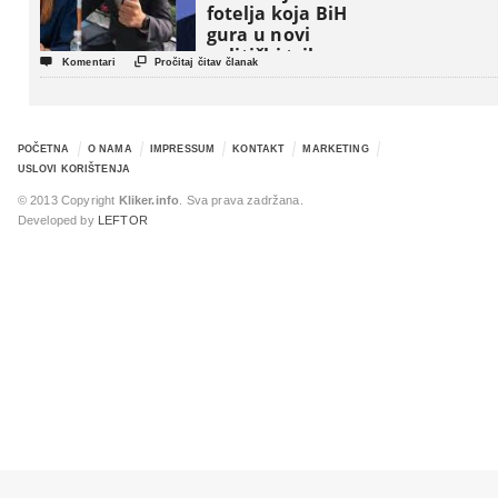
fotelja koja BiH
gura u novi
politički triler


Komentari
Pročitaj čitav članak
POČETNA
O NAMA
IMPRESSUM
KONTAKT
MARKETING
USLOVI KORIŠTENJA
© 2013 Copyright
Kliker.info
. Sva prava zadržana.
Developed by
LEFTOR