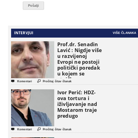
INTERVJUI
VIŠE ČLANAKA
Prof.dr. Senadin
Lavić : Nigdje više
u razvijenoj
Evropi ne postoji
politički poredak
u kojem se
etničke grupe


Komentari
Pročitaj čitav članak
pojavljuju kao
osnovne
Ivor Perić: HDZ-
političke jedinice
ova tortura i
iživljavanje nad
Mostarom traje
predugo


Komentari
Pročitaj čitav članak