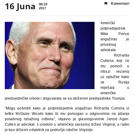
16 Juna
Komentari

08:19
2017
Američki
potpredsjednik
Mike Pence
angažirao je
privatnog
advokata
Richarda
Cullena koji će
mu pomoći u
istrazi vezanoj
uz optužbe kako
se Rusija
miješala u
američke
predsjedničke izbore i dogovarala se sa stožerom predsjednika Trumpa.
“Mogu potvrditi kako je potpredsjednik angažirao Richarda Cullena iz
tvrtke McGuire Woods kako bi mu pomogao u odgovorima na pitanja
posebnog istražnog odbora”, objavio je glasnogovornik Jarrod Agen.
Cullen je advokat s uredom u američkoj saveznoj državi Virginiji, a radio
je kao državni odvjetnik za područje istočne Virginije.