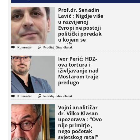
Prof.dr. Senadin
Lavić : Nigdje više
u razvijenoj
Evropi ne postoji
politički poredak
u kojem se
etničke grupe


Komentari
Pročitaj čitav članak
pojavljuju kao
osnovne
Ivor Perić: HDZ-
političke jedinice
ova tortura i
iživljavanje nad
Mostarom traje
predugo


Komentari
Pročitaj čitav članak
Vojni analitičar
dr. Vilko Klasan
upozorava : “Ovo
nije primirje ,
nego početak
svjetskog rata!”