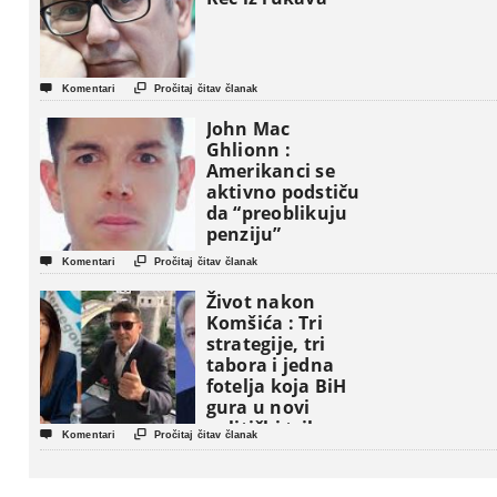


Komentari
Pročitaj čitav članak
John Mac
Ghlionn :
Amerikanci se
aktivno podstiču
da “preoblikuju
penziju”


Komentari
Pročitaj čitav članak
Život nakon
Komšića : Tri
strategije, tri
tabora i jedna
fotelja koja BiH
gura u novi
politički triler


Komentari
Pročitaj čitav članak