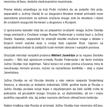
neovisnu državu, doduše međunarodno nepriznatu.
Prema tekstu prijedloga za koji Putin inzistira da se potpiše čim prije,
separatisti u Južnoj Osetiji bi uz blagoslov Moskve trebali prihvatiti nove
operativne procedure za njihove oružane snage, dok će struktura i ciljevi
tih oružanih snaga biti formirani u dogovoru s Rusijom.
U sporazumu također stoji da se pripadnici oružanih snaga Južne Osetije
mogu prebaciti u Oružane snage Ruske Federacije u ruskoj bazi u Južnoj
Osetiji. Nadalje, separatisti će smanjiti vlastite oružane snage u skladu s
brojem novih vojnika koje u svojoj bazi zaposle Rusi. Ugovor sa
separatistima trebali bi zaključiti ruski ministri obrane i vanjskih poslova.
Gruzijski ministar vanjskih poslova
Mikheil Janelidze
je tu najavu žestoko
osudio: – Bilo koji sporazum između Ruske Federacije i de facto vodstva
Južne Osetije nije legitiman. Takvi koraci ne vode prema očuvanju mira te
narušavaju mirovni proces, nužan za razrješenje konflikta – stoji u izjavi
Janelidzea.
Južna Osetija se od Gruzije dvojila u ratu nakon raspada Sovjetskog
Saveza, a situacija je dodatno eskalirala 2008. godine kada je Rusija u
Južnu Osetiju poslala svoje trupe s objašnjenjem da žele zaštiti civile te
pokrajine od gruzijskih snaga. Gruzija je, uz diplomatsku, ali ne i vojnu
podršku zapadnih sila, taj potez nazvala običnom otimačinom teritorija.
Nakon kratkog rata Rusija je priznala Južnu Osetiju kao neovisnu državu,