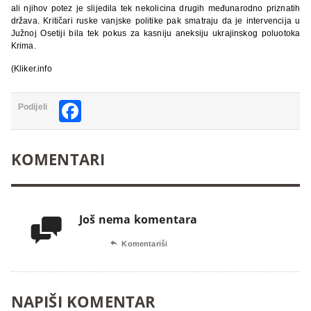
ali njihov potez je slijedila tek nekolicina drugih međunarodno priznatih
država. Kritičari ruske vanjske politike pak smatraju da je intervencija u
Južnoj Osetiji bila tek pokus za kasniju aneksiju ukrajinskog poluotoka
Krima.
(Kliker.info
Facebook
Podijeli
KOMENTARI
Još nema komentara


Komentariši
NAPIŠI KOMENTAR