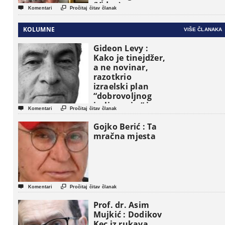
(Video)


Komentari
Pročitaj čitav članak
KOLUMNE
VIŠE ČLANAKA
Gideon Levy :
Kako je tinejdžer,
a ne novinar,
razotkrio
izraelski plan
“dobrovoljnog
iseljavanja ” iz


Komentari
Pročitaj čitav članak
Gaze
Gojko Berić : Ta
mračna mjesta


Komentari
Pročitaj čitav članak
Prof. dr. Asim
Mujkić : Dodikov
Kec iz rukava