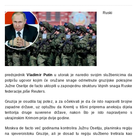
Ruski
predsjednik
Vladimir Putin
u utorak je naredio svojim službenicima da
potpišu ugovor kojim će oružane snage odmetnute gruzijske pokrajine
Južne Osetije de facto uklopiti u zapovjednu strukturu Vojnih snaga Ruske
federacije,piše Reuters.
Gruzija je osudila taj potez, a za očekivati je da će isto napraviti brojne
zapadne države, uz optužbu da Kremlj u tišini priprema aneksiju dijela
teritorija druge suverene države, nakon što je isto napravljeno s
ukrajinskim Krimom prije dvije godine.
Moskva de facto već godinama kontrolira Južnu Osetiju, planinsku regiju
na sjeveroistoku Gruzije, ali je dosad tu regiju službeno tretirala kao