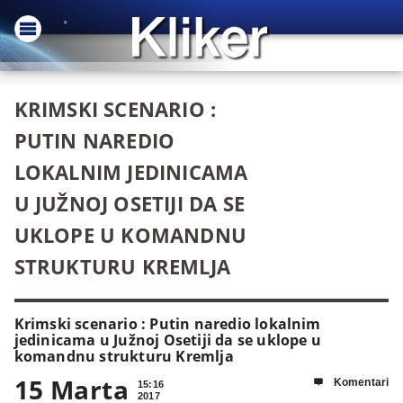
KRIMSKI SCENARIO :
PUTIN NAREDIO
LOKALNIM JEDINICAMA
U JUŽNOJ OSETIJI DA SE
UKLOPE U KOMANDNU
STRUKTURU KREMLJA
Krimski scenario : Putin naredio lokalnim
jedinicama u Južnoj Osetiji da se uklope u
komandnu strukturu Kremlja
15 Marta
Komentari

15:16
2017