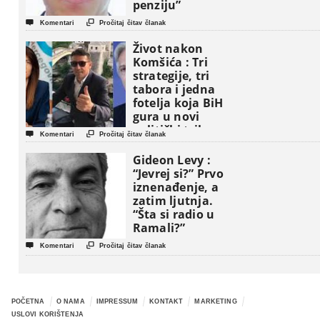
penziju”


Komentari
Pročitaj čitav članak
Život nakon
Komšića : Tri
strategije, tri
tabora i jedna
fotelja koja BiH
gura u novi
politički triler


Komentari
Pročitaj čitav članak
Gideon Levy :
“Jevrej si?” Prvo
iznenađenje, a
zatim ljutnja.
“Šta si radio u
Ramali?”


Komentari
Pročitaj čitav članak
POČETNA
O NAMA
IMPRESSUM
KONTAKT
MARKETING
USLOVI KORIŠTENJA