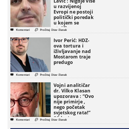
Lavić : Nigdje više
u razvijenoj
Evropi ne postoji
politički poredak
u kojem se
etničke grupe


Komentari
Pročitaj čitav članak
pojavljuju kao
osnovne
Ivor Perić: HDZ-
političke jedinice
ova tortura i
iživljavanje nad
Mostarom traje
predugo


Komentari
Pročitaj čitav članak
Vojni analitičar
dr. Vilko Klasan
upozorava : “Ovo
nije primirje ,
nego početak
svjetskog rata!”
(Video)


Komentari
Pročitaj čitav članak