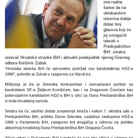
ima realne
šanse da na
oktobarskim
izborima dobije
dobar broj
glasova koji će
joj omogućiti
ulazak u
Predsjedništvo
BiH, smatra
osnivač Hrvatske stranke BiH i aktuelni predsjednik njenog Glavnog
odbora Krešimir Zubak.
“Hrvatska stranka BiH će vjerovatno podržati ovu kandidatkinju HDZ-a
1990”, potvrdio je Zubak u razgovoru za Vijesti.ba.
Mišljenja je da je Zelenika konkurentan i ravnopravan partner sa
kandidatom DF-a Željkom Komšićem, kao i sa Draganom Čovićem kao
potencijalnim kandidatom HDZ-a BiH u utrci za člana Predsjedništva BiH
iz reda hrvatskog naroda.
Smatra da će, ukoliko dobije povjerenje birača i nakon 7. oktobra uđe u
Predsjedništvo BiH, politika Diane Zelenike, sadašnje zastupnice HDZ-a
1990 u Parlamentu BiH, zasigurno biti drugačija u odnosu na politiku
aktuelnog hrvatskog člana Predsjedništva BiH Dragana Čovića.
“Njeni istupi u Parlamentu BiH svjedoče da ona ima otklon u odnosu na