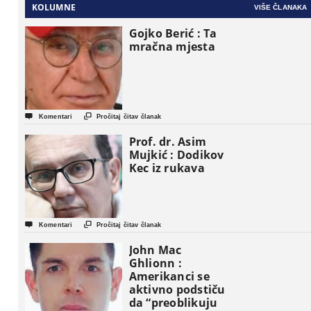
KOLUMNE
VIŠE ČLANAKA
Gojko Berić : Ta
mračna mjesta


Komentari
Pročitaj čitav članak
Prof. dr. Asim
Mujkić : Dodikov
Kec iz rukava


Komentari
Pročitaj čitav članak
John Mac
Ghlionn :
Amerikanci se
aktivno podstiču
da “preoblikuju