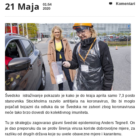
21 Maja
Komentari

01:54
2020
Švedsko istraživanje pokazalo je kako je do kraja aprila samo 7,3 posto
stanovnika Stockholma razvilo antitijela na koronavirus, što bi moglo
pojačati bojazni da odluka da se Švedska ne zatvori zbog koronavirusa
neće tako brzo dovesti do kolektivnog imuniteta.
Tu je strategiju zagovarao glavni švedski epidemiolog Anders Tegnell. On
je dao preporuku da se protiv širenja virusa koriste dobrovoljne mjere, za
razliku od drugih država koje su uvele obavezne mjere i karantenu.