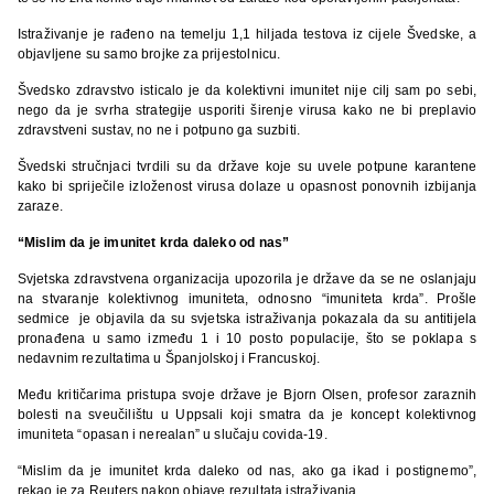
Istraživanje je rađeno na temelju 1,1 hiljada testova iz cijele Švedske, a
objavljene su samo brojke za prijestolnicu.
Švedsko zdravstvo isticalo je da kolektivni imunitet nije cilj sam po sebi,
nego da je svrha strategije usporiti širenje virusa kako ne bi preplavio
zdravstveni sustav, no ne i potpuno ga suzbiti.
Švedski stručnjaci tvrdili su da države koje su uvele potpune karantene
kako bi spriječile izloženost virusa dolaze u opasnost ponovnih izbijanja
zaraze.
“Mislim da je imunitet krda daleko od nas”
Svjetska zdravstvena organizacija upozorila je države da se ne oslanjaju
na stvaranje kolektivnog imuniteta, odnosno “imuniteta krda”. Prošle
sedmice je objavila da su svjetska istraživanja pokazala da su antitijela
pronađena u samo između 1 i 10 posto populacije, što se poklapa s
nedavnim rezultatima u Španjolskoj i Francuskoj.
Među kritičarima pristupa svoje države je Bjorn Olsen, profesor zaraznih
bolesti na sveučilištu u Uppsali koji smatra da je koncept kolektivnog
imuniteta “opasan i nerealan” u slučaju covida-19.
“Mislim da je imunitet krda daleko od nas, ako ga ikad i postignemo”,
rekao je za Reuters nakon objave rezultata istraživanja.