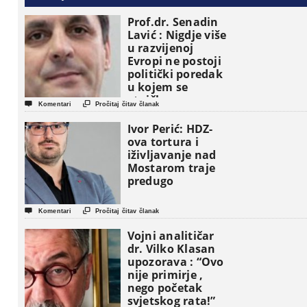
Prof.dr. Senadin
Lavić : Nigdje više
u razvijenoj
Evropi ne postoji
politički poredak
u kojem se
etničke grupe


Komentari
Pročitaj čitav članak
pojavljuju kao
osnovne
Ivor Perić: HDZ-
političke jedinice
ova tortura i
iživljavanje nad
Mostarom traje
predugo


Komentari
Pročitaj čitav članak
Vojni analitičar
dr. Vilko Klasan
upozorava : “Ovo
nije primirje ,
nego početak
svjetskog rata!”