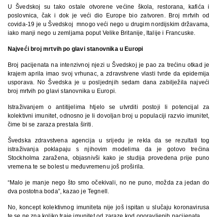
U Švedskoj su tako ostale otvorene većine škola, restorana, kafića i
poslovnica, čak i dok je veći dio Europe bio zatvoren. Broj mrtvih od
covida-19 je u Švedskoj mnogo veći nego u drugim nordijskim državama,
iako manji nego u zemljama poput Velike Britanije, Italije i Francuske.
Najveći broj mrtvih po glavi stanovnika u Europi
Broj pacijenata na intenzivnoj njezi u Švedskoj je pao za trećinu otkad je
krajem aprila imao svoj vrhunac, a zdravstvene vlasti tvrde da epidemija
usporava. No Švedska je u posljednjih sedam dana zabilježila najveći
broj mrtvih po glavi stanovnika u Europi.
Istraživanjem o antitijelima htjelo se utvrditi postoji li potencijal za
kolektivni imunitet, odnosno je li dovoljan broj u populaciji razvio imunitet,
čime bi se zaraza prestala širiti.
Švedska zdravstvena agencija u srijedu je rekla da se rezultati tog
istraživanja poklapaju s njihovim modelima da je gotovo trećina
Stockholma zaražena, objasnivši kako je studija provedena prije puno
vremena te se bolest u međuvremenu još proširila.
“Malo je manje nego što smo očekivali, no ne puno, možda za jedan do
dva postotna boda”, kazao je Tegnell.
No, koncept kolektivnog imuniteta nije još ispitan u slučaju koronavirusa
te se ne zna koliko traje imunitet od zaraze kod oporavljenih pacijenata.