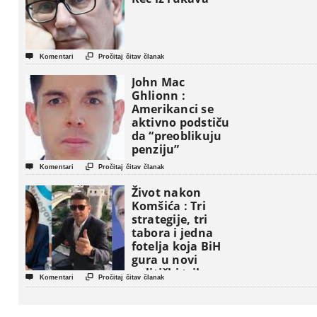


Komentari
Pročitaj čitav članak
John Mac
Ghlionn :
Amerikanci se
aktivno podstiču
da “preoblikuju
penziju”


Komentari
Pročitaj čitav članak
Život nakon
Komšića : Tri
strategije, tri
tabora i jedna
fotelja koja BiH
gura u novi
politički triler


Komentari
Pročitaj čitav članak