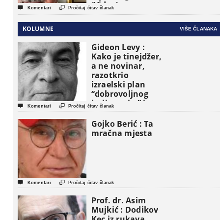
(Video)


Komentari
Pročitaj čitav članak
KOLUMNE
VIŠE ČLANAKA
Gideon Levy :
Kako je tinejdžer,
a ne novinar,
razotkrio
izraelski plan
“dobrovoljnog
iseljavanja ” iz


Komentari
Pročitaj čitav članak
Gaze
Gojko Berić : Ta
mračna mjesta


Komentari
Pročitaj čitav članak
Prof. dr. Asim
Mujkić : Dodikov
Kec iz rukava